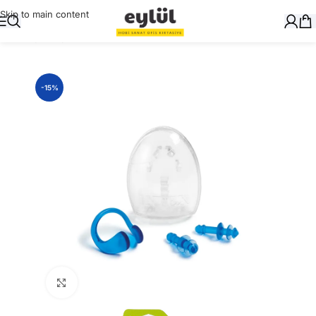
Skip to main content
Ana Sayfa
/
Oyuncak
-15%
Büyütmek için tıklayın