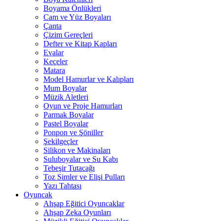
Boyama Önlükleri
Cam ve Yüz Boyaları
Çanta
Çizim Gereçleri
Defter ve Kitap Kapları
Evalar
Keçeler
Matara
Model Hamurlar ve Kalıpları
Mum Boyalar
Müzik Aletleri
Oyun ve Proje Hamurları
Parmak Boyalar
Pastel Boyalar
Ponpon ve Şöniller
Şekilgeçler
Silikon ve Makinaları
Suluboyalar ve Su Kabı
Tebeşir Tutacağı
Toz Simler ve Elişi Pulları
Yazı Tahtası
Oyuncak
Ahşap Eğitici Oyuncaklar
Ahşap Zeka Oyunları