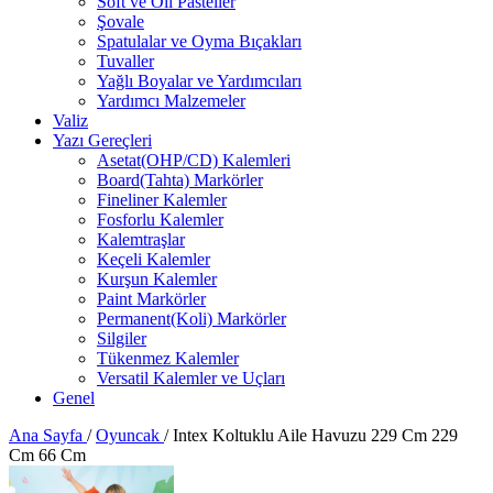
Soft ve Oil Pasteller
Şovale
Spatulalar ve Oyma Bıçakları
Tuvaller
Yağlı Boyalar ve Yardımcıları
Yardımcı Malzemeler
Valiz
Yazı Gereçleri
Asetat(OHP/CD) Kalemleri
Board(Tahta) Markörler
Fineliner Kalemler
Fosforlu Kalemler
Kalemtraşlar
Keçeli Kalemler
Kurşun Kalemler
Paint Markörler
Permanent(Koli) Markörler
Silgiler
Tükenmez Kalemler
Versatil Kalemler ve Uçları
Genel
Ana Sayfa
/
Oyuncak
/
Intex Koltuklu Aile Havuzu 229 Cm 229
Cm 66 Cm