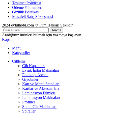
Teslimat Politikası
Ödeme Yöntemleri
Gizlilik Politikası
Mesafeli Satış Sözleşmesi
2024 eylulhobi.com © Tüm Hakları Saklıdır.
Arama
Aradığınız ürünleri bulmak için yazmaya başlayın.
Kapat
Menü
Kategoriler
Ciltleme
Cilt Kapakları
Evrak İmha Makinaları
Fotokopi Asetatı
Giyotinler
Kart ve Menü Standları
Kartlar ve Aksesuarları
Laminasyon Filmleri
Laminasyon Makinaları
Profiller
Spiral Cilt Makinaları
Spiraller