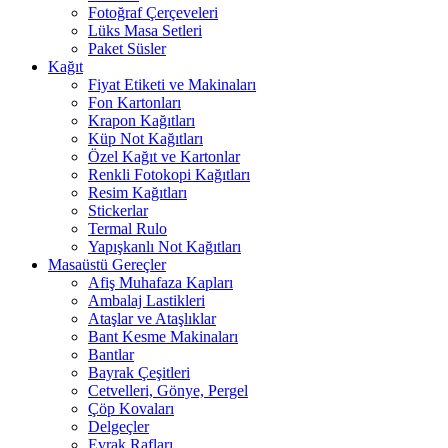
Fotoğraf Çerçeveleri
Lüks Masa Setleri
Paket Süsler
Kağıt
Fiyat Etiketi ve Makinaları
Fon Kartonları
Krapon Kağıtları
Küp Not Kağıtları
Özel Kağıt ve Kartonlar
Renkli Fotokopi Kağıtları
Resim Kağıtları
Stickerlar
Termal Rulo
Yapışkanlı Not Kağıtları
Masaüstü Gereçler
Afiş Muhafaza Kapları
Ambalaj Lastikleri
Ataşlar ve Ataşlıklar
Bant Kesme Makinaları
Bantlar
Bayrak Çeşitleri
Cetvelleri, Gönye, Pergel
Çöp Kovaları
Delgeçler
Evrak Rafları