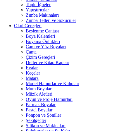
Toplu İğneler
Yapıştırıcılar
Zımba Makinaları
Zımba Telleri ve Sökücüler
Okul Gereçleri
Beslenme Çantası
Boya Kalemleri
Boyama Önlükleri
Cam ve Yüz Boyaları
Çanta
Çizim Gereçleri
Defter ve Kitap Kapları
Evalar
Keçeler
Matara
Model Hamurlar ve Kalıpları
Mum Boyalar
Müzik Aletleri
Oyun ve Proje Hamurları
Parmak Boyalar
Pastel Boyalar
Ponpon ve Şöniller
Şekilgeçler
Silikon ve Makinaları
Suluboyalar ve Su Kabı