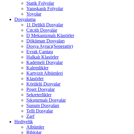
Statik Folyolar
Yapışkanlı Folyolar
Yoyolar
Dosyalama
11 Delikli Dosyalar
Çıtçıtlı Dosyalar
D Mekanizmalı Klasörler
Döküman Dosyaları
Dosya Ayracı(Seperatör)
Evrak Çantası
Halkalı Klasörler
Kademeli Dosyalar
Kalemlikler
Kartvizit Albümleri
Klasörler
Körüklü Dosyalar
Poşet Dosyalar
Sekreterlikler
Sıkıştırmalı Dosyalar
Sunum Dosyaları
Telli Dosyalar
Zarf
Hediyelik
Albümler
Biblolar