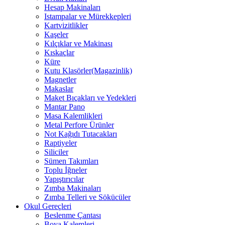
Hesap Makinaları
Istampalar ve Mürekkepleri
Kartvizitlikler
Kaşeler
Kılçıklar ve Makinası
Kıskaçlar
Küre
Kutu Klasörler(Magazinlik)
Magnetler
Makaslar
Maket Bıçakları ve Yedekleri
Mantar Pano
Masa Kalemlikleri
Metal Perfore Ürünler
Not Kağıdı Tutacakları
Raptiyeler
Siliciler
Sümen Takımları
Toplu İğneler
Yapıştırıcılar
Zımba Makinaları
Zımba Telleri ve Sökücüler
Okul Gereçleri
Beslenme Çantası
Boya Kalemleri