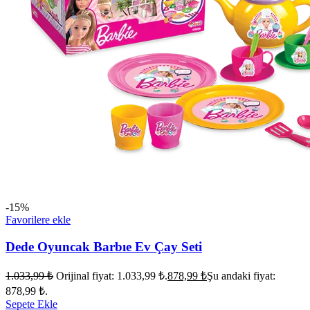
-15%
Favorilere ekle
Dede Oyuncak Barbıe Ev Çay Seti
1.033,99
₺
Orijinal fiyat: 1.033,99 ₺.
878,99
₺
Şu andaki fiyat:
878,99 ₺.
Sepete Ekle