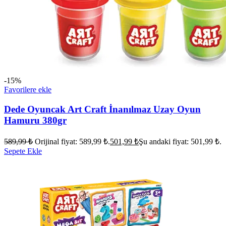
-15%
Favorilere ekle
Dede Oyuncak Art Craft İnanılmaz Uzay Oyun
Hamuru 380gr
589,99
₺
Orijinal fiyat: 589,99 ₺.
501,99
₺
Şu andaki fiyat: 501,99 ₺.
Sepete Ekle