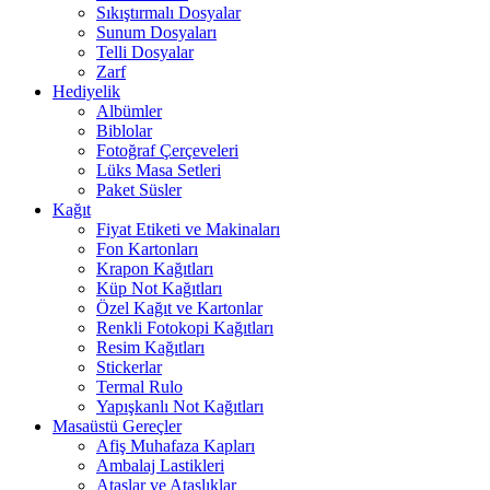
Sıkıştırmalı Dosyalar
Sunum Dosyaları
Telli Dosyalar
Zarf
Hediyelik
Albümler
Biblolar
Fotoğraf Çerçeveleri
Lüks Masa Setleri
Paket Süsler
Kağıt
Fiyat Etiketi ve Makinaları
Fon Kartonları
Krapon Kağıtları
Küp Not Kağıtları
Özel Kağıt ve Kartonlar
Renkli Fotokopi Kağıtları
Resim Kağıtları
Stickerlar
Termal Rulo
Yapışkanlı Not Kağıtları
Masaüstü Gereçler
Afiş Muhafaza Kapları
Ambalaj Lastikleri
Ataşlar ve Ataşlıklar