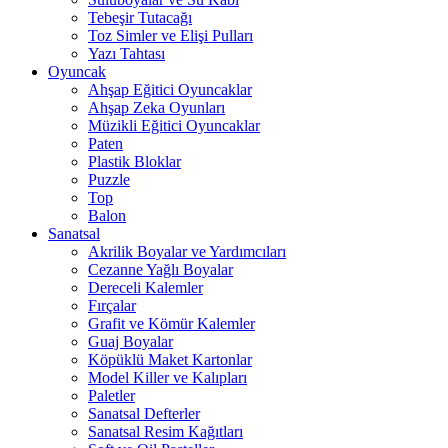
Tebeşir Tutacağı
Toz Simler ve Elişi Pulları
Yazı Tahtası
Oyuncak
Ahşap Eğitici Oyuncaklar
Ahşap Zeka Oyunları
Müzikli Eğitici Oyuncaklar
Paten
Plastik Bloklar
Puzzle
Top
Balon
Sanatsal
Akrilik Boyalar ve Yardımcıları
Cezanne Yağlı Boyalar
Dereceli Kalemler
Fırçalar
Grafit ve Kömür Kalemler
Guaj Boyalar
Köpüklü Maket Kartonlar
Model Killer ve Kalıpları
Paletler
Sanatsal Defterler
Sanatsal Resim Kağıtları