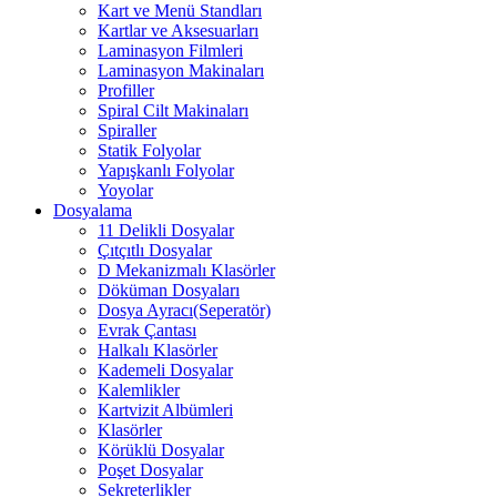
Kart ve Menü Standları
Kartlar ve Aksesuarları
Laminasyon Filmleri
Laminasyon Makinaları
Profiller
Spiral Cilt Makinaları
Spiraller
Statik Folyolar
Yapışkanlı Folyolar
Yoyolar
Dosyalama
11 Delikli Dosyalar
Çıtçıtlı Dosyalar
D Mekanizmalı Klasörler
Döküman Dosyaları
Dosya Ayracı(Seperatör)
Evrak Çantası
Halkalı Klasörler
Kademeli Dosyalar
Kalemlikler
Kartvizit Albümleri
Klasörler
Körüklü Dosyalar
Poşet Dosyalar
Sekreterlikler