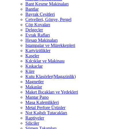
Bant Kesme Makinaları
Bantlar
Bayrak Çeşitleri
Cetvelleri, Gönye, Pergel
Çöp Kovaları
Delgeçler
Evrak Rafları
Hesap Makinaları
Istampalar ve Mürekkepleri
Kartvizitlikler
Kaşeler
Kılçıklar ve Makinası
Kıskaçlar
Küre
Kutu Klasörler(Magazinlik)
Magnetler
Makaslar
Maket Bıçakları ve Yedekleri
Mantar Pano
Masa Kalemlikleri
Metal Perfore Ürünler
Not Kağıdı Tutacakları
Raptiyeler
Siliciler
Sümen Takımları