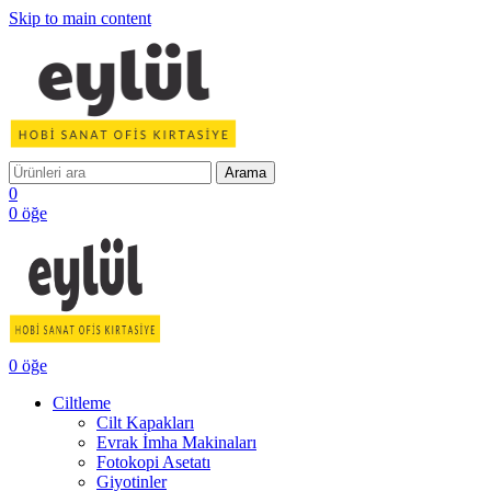
Skip to main content
Arama
0
0
öğe
0
öğe
Ciltleme
Cilt Kapakları
Evrak İmha Makinaları
Fotokopi Asetatı
Giyotinler