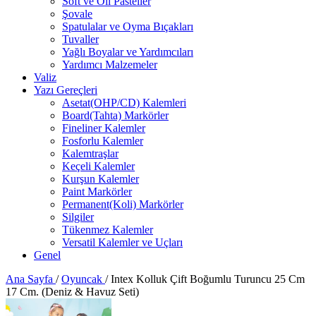
Soft ve Oil Pasteller
Şovale
Spatulalar ve Oyma Bıçakları
Tuvaller
Yağlı Boyalar ve Yardımcıları
Yardımcı Malzemeler
Valiz
Yazı Gereçleri
Asetat(OHP/CD) Kalemleri
Board(Tahta) Markörler
Fineliner Kalemler
Fosforlu Kalemler
Kalemtraşlar
Keçeli Kalemler
Kurşun Kalemler
Paint Markörler
Permanent(Koli) Markörler
Silgiler
Tükenmez Kalemler
Versatil Kalemler ve Uçları
Genel
Ana Sayfa
/
Oyuncak
/
Intex Kolluk Çift Boğumlu Turuncu 25 Cm
17 Cm. (Deniz & Havuz Seti)