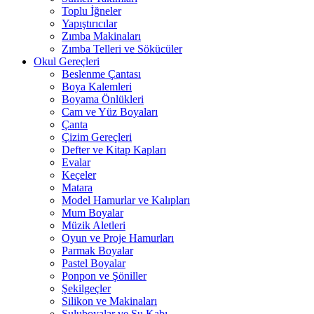
Toplu İğneler
Yapıştırıcılar
Zımba Makinaları
Zımba Telleri ve Sökücüler
Okul Gereçleri
Beslenme Çantası
Boya Kalemleri
Boyama Önlükleri
Cam ve Yüz Boyaları
Çanta
Çizim Gereçleri
Defter ve Kitap Kapları
Evalar
Keçeler
Matara
Model Hamurlar ve Kalıpları
Mum Boyalar
Müzik Aletleri
Oyun ve Proje Hamurları
Parmak Boyalar
Pastel Boyalar
Ponpon ve Şöniller
Şekilgeçler
Silikon ve Makinaları
Suluboyalar ve Su Kabı