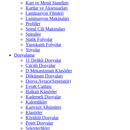
Kart ve Menü Standları
Kartlar ve Aksesuarları
Laminasyon Filmleri
Laminasyon Makinaları
Profiller
Spiral Cilt Makinaları
Spiraller
Statik Folyolar
Yapışkanlı Folyolar
Yoyolar
Dosyalama
11 Delikli Dosyalar
Çıtçıtlı Dosyalar
D Mekanizmalı Klasörler
Döküman Dosyaları
Dosya Ayracı(Seperatör)
Evrak Çantası
Halkalı Klasörler
Kademeli Dosyalar
Kalemlikler
Kartvizit Albümleri
Klasörler
Körüklü Dosyalar
Poşet Dosyalar
Sekreterlikler