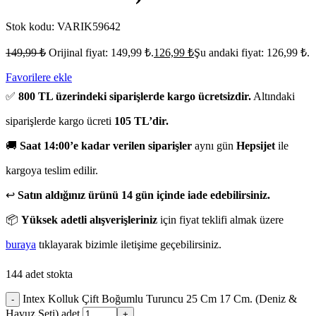
Stok kodu:
VARIK59642
149,99
₺
Orijinal fiyat: 149,99 ₺.
126,99
₺
Şu andaki fiyat: 126,99 ₺.
Favorilere ekle
✅
800 TL üzerindeki siparişlerde kargo ücretsizdir.
Altındaki
siparişlerde kargo ücreti
105 TL’dir.
🚚
Saat 14:00’e kadar verilen siparişler
aynı gün
Hepsijet
ile
kargoya teslim edilir.
↩️
Satın aldığınız ürünü 14 gün içinde iade edebilirsiniz.
📦
Yüksek adetli alışverişleriniz
için fiyat teklifi almak üzere
buraya
tıklayarak bizimle iletişime geçebilirsiniz.
144 adet stokta
Intex Kolluk Çift Boğumlu Turuncu 25 Cm 17 Cm. (Deniz &
-
Havuz Seti) adet
+