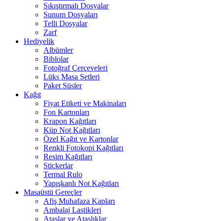
Sıkıştırmalı Dosyalar
Sunum Dosyaları
Telli Dosyalar
Zarf
Hediyelik
Albümler
Biblolar
Fotoğraf Çerçeveleri
Lüks Masa Setleri
Paket Süsler
Kağıt
Fiyat Etiketi ve Makinaları
Fon Kartonları
Krapon Kağıtları
Küp Not Kağıtları
Özel Kağıt ve Kartonlar
Renkli Fotokopi Kağıtları
Resim Kağıtları
Stickerlar
Termal Rulo
Yapışkanlı Not Kağıtları
Masaüstü Gereçler
Afiş Muhafaza Kapları
Ambalaj Lastikleri
Ataşlar ve Ataşlıklar