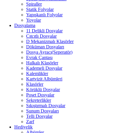
Spiraller
Statik Folyolar
Yapışkanlı Folyolar
Yoyolar
Dosyalama
11 Delikli Dosyalar
Çıtçıtlı Dosyalar
D Mekanizmalı Klasörler
Döküman Dosyaları
Dosya Ayracı(Seperatör)
Evrak Çantası
Halkalı Klasörler
Kademeli Dosyalar
Kalemlikler
Kartvizit Albümleri
Klasörler
Körüklü Dosyalar
Poşet Dosyalar
Sekreterlikler
Sıkıştırmalı Dosyalar
Sunum Dosyaları
Telli Dosyalar
Zarf
Hediyelik
Albümler