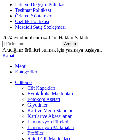
İade ve Değişim Politikası
Teslimat Politikası
Ödeme Yöntemleri
Gizlilik Politikası
Mesafeli Satış Sözleşmesi
2024 eylulhobi.com © Tüm Hakları Saklıdır.
Arama
Aradığınız ürünleri bulmak için yazmaya başlayın.
Kapat
Menü
Kategoriler
Ciltleme
Cilt Kapakları
Evrak İmha Makinaları
Fotokopi Asetatı
Giyotinler
Kart ve Menü Standları
Kartlar ve Aksesuarları
Laminasyon Filmleri
Laminasyon Makinaları
Profiller
Spiral Cilt Makinaları