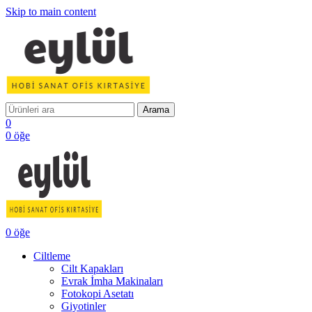
Skip to main content
Arama
0
0
öğe
0
öğe
Ciltleme
Cilt Kapakları
Evrak İmha Makinaları
Fotokopi Asetatı
Giyotinler