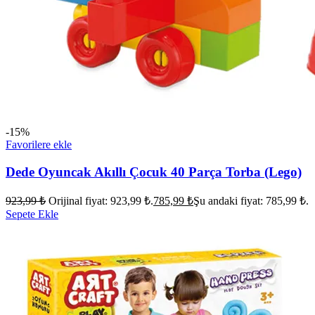
-15%
Favorilere ekle
Dede Oyuncak Akıllı Çocuk 40 Parça Torba (Lego)
923,99
₺
Orijinal fiyat: 923,99 ₺.
785,99
₺
Şu andaki fiyat: 785,99 ₺.
Sepete Ekle