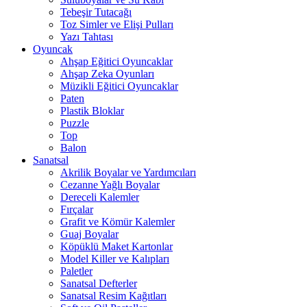
Tebeşir Tutacağı
Toz Simler ve Elişi Pulları
Yazı Tahtası
Oyuncak
Ahşap Eğitici Oyuncaklar
Ahşap Zeka Oyunları
Müzikli Eğitici Oyuncaklar
Paten
Plastik Bloklar
Puzzle
Top
Balon
Sanatsal
Akrilik Boyalar ve Yardımcıları
Cezanne Yağlı Boyalar
Dereceli Kalemler
Fırçalar
Grafit ve Kömür Kalemler
Guaj Boyalar
Köpüklü Maket Kartonlar
Model Killer ve Kalıpları
Paletler
Sanatsal Defterler
Sanatsal Resim Kağıtları