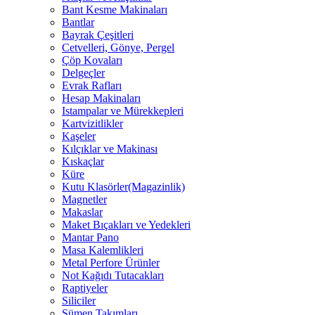
Bant Kesme Makinaları
Bantlar
Bayrak Çeşitleri
Cetvelleri, Gönye, Pergel
Çöp Kovaları
Delgeçler
Evrak Rafları
Hesap Makinaları
Istampalar ve Mürekkepleri
Kartvizitlikler
Kaşeler
Kılçıklar ve Makinası
Kıskaçlar
Küre
Kutu Klasörler(Magazinlik)
Magnetler
Makaslar
Maket Bıçakları ve Yedekleri
Mantar Pano
Masa Kalemlikleri
Metal Perfore Ürünler
Not Kağıdı Tutacakları
Raptiyeler
Siliciler
Sümen Takımları