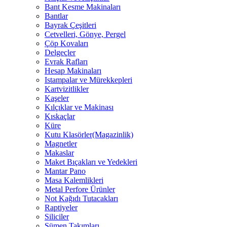
Bant Kesme Makinaları
Bantlar
Bayrak Çeşitleri
Cetvelleri, Gönye, Pergel
Çöp Kovaları
Delgeçler
Evrak Rafları
Hesap Makinaları
Istampalar ve Mürekkepleri
Kartvizitlikler
Kaşeler
Kılçıklar ve Makinası
Kıskaçlar
Küre
Kutu Klasörler(Magazinlik)
Magnetler
Makaslar
Maket Bıçakları ve Yedekleri
Mantar Pano
Masa Kalemlikleri
Metal Perfore Ürünler
Not Kağıdı Tutacakları
Raptiyeler
Siliciler
Sümen Takımları