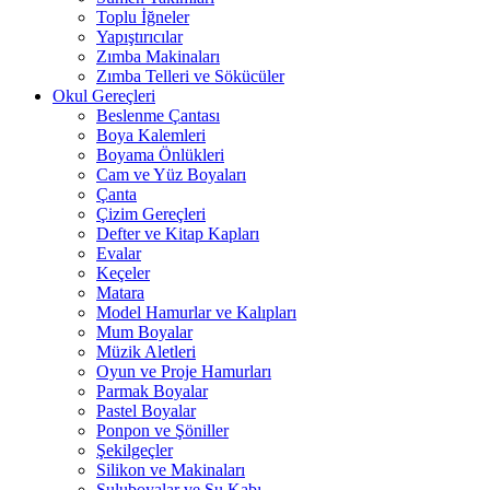
Toplu İğneler
Yapıştırıcılar
Zımba Makinaları
Zımba Telleri ve Sökücüler
Okul Gereçleri
Beslenme Çantası
Boya Kalemleri
Boyama Önlükleri
Cam ve Yüz Boyaları
Çanta
Çizim Gereçleri
Defter ve Kitap Kapları
Evalar
Keçeler
Matara
Model Hamurlar ve Kalıpları
Mum Boyalar
Müzik Aletleri
Oyun ve Proje Hamurları
Parmak Boyalar
Pastel Boyalar
Ponpon ve Şöniller
Şekilgeçler
Silikon ve Makinaları
Suluboyalar ve Su Kabı