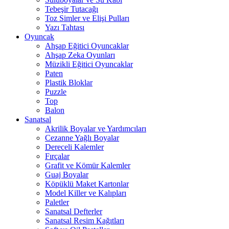
Tebeşir Tutacağı
Toz Simler ve Elişi Pulları
Yazı Tahtası
Oyuncak
Ahşap Eğitici Oyuncaklar
Ahşap Zeka Oyunları
Müzikli Eğitici Oyuncaklar
Paten
Plastik Bloklar
Puzzle
Top
Balon
Sanatsal
Akrilik Boyalar ve Yardımcıları
Cezanne Yağlı Boyalar
Dereceli Kalemler
Fırçalar
Grafit ve Kömür Kalemler
Guaj Boyalar
Köpüklü Maket Kartonlar
Model Killer ve Kalıpları
Paletler
Sanatsal Defterler
Sanatsal Resim Kağıtları