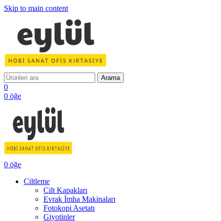
Skip to main content
Arama
0
0
öğe
0
öğe
Ciltleme
Cilt Kapakları
Evrak İmha Makinaları
Fotokopi Asetatı
Giyotinler