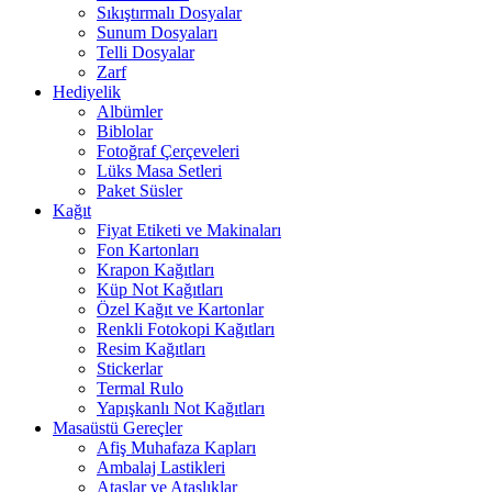
Sıkıştırmalı Dosyalar
Sunum Dosyaları
Telli Dosyalar
Zarf
Hediyelik
Albümler
Biblolar
Fotoğraf Çerçeveleri
Lüks Masa Setleri
Paket Süsler
Kağıt
Fiyat Etiketi ve Makinaları
Fon Kartonları
Krapon Kağıtları
Küp Not Kağıtları
Özel Kağıt ve Kartonlar
Renkli Fotokopi Kağıtları
Resim Kağıtları
Stickerlar
Termal Rulo
Yapışkanlı Not Kağıtları
Masaüstü Gereçler
Afiş Muhafaza Kapları
Ambalaj Lastikleri
Ataşlar ve Ataşlıklar