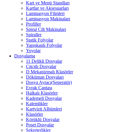
Kart ve Menü Standları
Kartlar ve Aksesuarları
Laminasyon Filmleri
Laminasyon Makinaları
Profiller
Spiral Cilt Makinaları
Spiraller
Statik Folyolar
Yapışkanlı Folyolar
Yoyolar
Dosyalama
11 Delikli Dosyalar
Çıtçıtlı Dosyalar
D Mekanizmalı Klasörler
Döküman Dosyaları
Dosya Ayracı(Seperatör)
Evrak Çantası
Halkalı Klasörler
Kademeli Dosyalar
Kalemlikler
Kartvizit Albümleri
Klasörler
Körüklü Dosyalar
Poşet Dosyalar
Sekreterlikler