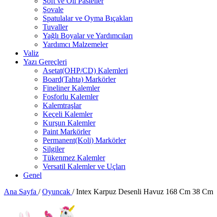
Soft ve Oil Pasteller
Şovale
Spatulalar ve Oyma Bıçakları
Tuvaller
Yağlı Boyalar ve Yardımcıları
Yardımcı Malzemeler
Valiz
Yazı Gereçleri
Asetat(OHP/CD) Kalemleri
Board(Tahta) Markörler
Fineliner Kalemler
Fosforlu Kalemler
Kalemtraşlar
Keçeli Kalemler
Kurşun Kalemler
Paint Markörler
Permanent(Koli) Markörler
Silgiler
Tükenmez Kalemler
Versatil Kalemler ve Uçları
Genel
Ana Sayfa
/
Oyuncak
/
Intex Karpuz Desenli Havuz 168 Cm 38 Cm