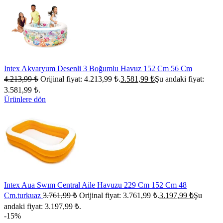
Intex Akvaryum Desenli 3 Boğumlu Havuz 152 Cm 56 Cm
4.213,99
₺
Orijinal fiyat: 4.213,99 ₺.
3.581,99
₺
Şu andaki fiyat:
3.581,99 ₺.
Ürünlere dön
Intex Aua Swım Central Aile Havuzu 229 Cm 152 Cm 48
Cm.turkuaz
3.761,99
₺
Orijinal fiyat: 3.761,99 ₺.
3.197,99
₺
Şu
andaki fiyat: 3.197,99 ₺.
-15%