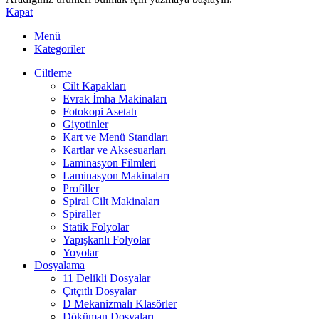
Kapat
Menü
Kategoriler
Ciltleme
Cilt Kapakları
Evrak İmha Makinaları
Fotokopi Asetatı
Giyotinler
Kart ve Menü Standları
Kartlar ve Aksesuarları
Laminasyon Filmleri
Laminasyon Makinaları
Profiller
Spiral Cilt Makinaları
Spiraller
Statik Folyolar
Yapışkanlı Folyolar
Yoyolar
Dosyalama
11 Delikli Dosyalar
Çıtçıtlı Dosyalar
D Mekanizmalı Klasörler
Döküman Dosyaları