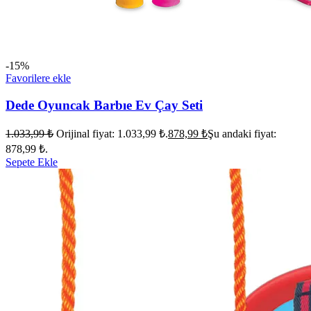
-15%
Favorilere ekle
Dede Oyuncak Barbıe Ev Çay Seti
1.033,99
₺
Orijinal fiyat: 1.033,99 ₺.
878,99
₺
Şu andaki fiyat:
878,99 ₺.
Sepete Ekle