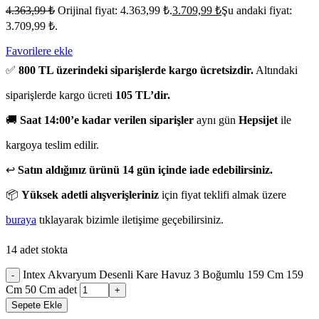
4.363,99
₺
Orijinal fiyat: 4.363,99 ₺.
3.709,99
₺
Şu andaki fiyat:
3.709,99 ₺.
Favorilere ekle
✅
800 TL üzerindeki siparişlerde kargo ücretsizdir.
Altındaki
siparişlerde kargo ücreti
105 TL’dir.
🚚
Saat 14:00’e kadar verilen siparişler
aynı gün
Hepsijet
ile
kargoya teslim edilir.
↩️
Satın aldığınız ürünü 14 gün içinde iade edebilirsiniz.
📦
Yüksek adetli alışverişleriniz
için fiyat teklifi almak üzere
buraya
tıklayarak bizimle iletişime geçebilirsiniz.
14 adet stokta
Intex Akvaryum Desenli Kare Havuz 3 Boğumlu 159 Cm 159
-
Cm 50 Cm adet
+
Sepete Ekle