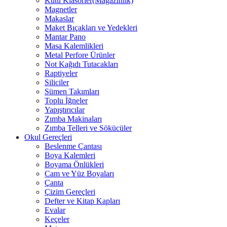
Kutu Klasörler(Magazinlik)
Magnetler
Makaslar
Maket Bıçakları ve Yedekleri
Mantar Pano
Masa Kalemlikleri
Metal Perfore Ürünler
Not Kağıdı Tutacakları
Raptiyeler
Siliciler
Sümen Takımları
Toplu İğneler
Yapıştırıcılar
Zımba Makinaları
Zımba Telleri ve Sökücüler
Okul Gereçleri
Beslenme Çantası
Boya Kalemleri
Boyama Önlükleri
Cam ve Yüz Boyaları
Çanta
Çizim Gereçleri
Defter ve Kitap Kapları
Evalar
Keçeler