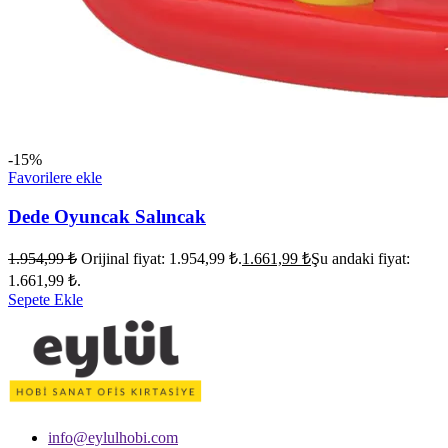
-15%
Favorilere ekle
Dede Oyuncak Salıncak
1.954,99
₺
Orijinal fiyat: 1.954,99 ₺.
1.661,99
₺
Şu andaki fiyat:
1.661,99 ₺.
Sepete Ekle
info@eylulhobi.com