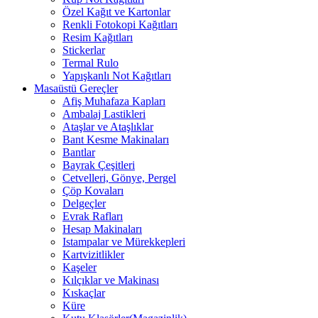
Özel Kağıt ve Kartonlar
Renkli Fotokopi Kağıtları
Resim Kağıtları
Stickerlar
Termal Rulo
Yapışkanlı Not Kağıtları
Masaüstü Gereçler
Afiş Muhafaza Kapları
Ambalaj Lastikleri
Ataşlar ve Ataşlıklar
Bant Kesme Makinaları
Bantlar
Bayrak Çeşitleri
Cetvelleri, Gönye, Pergel
Çöp Kovaları
Delgeçler
Evrak Rafları
Hesap Makinaları
Istampalar ve Mürekkepleri
Kartvizitlikler
Kaşeler
Kılçıklar ve Makinası
Kıskaçlar
Küre