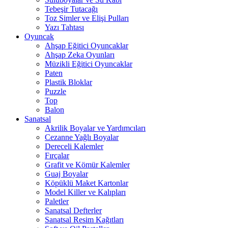
Tebeşir Tutacağı
Toz Simler ve Elişi Pulları
Yazı Tahtası
Oyuncak
Ahşap Eğitici Oyuncaklar
Ahşap Zeka Oyunları
Müzikli Eğitici Oyuncaklar
Paten
Plastik Bloklar
Puzzle
Top
Balon
Sanatsal
Akrilik Boyalar ve Yardımcıları
Cezanne Yağlı Boyalar
Dereceli Kalemler
Fırçalar
Grafit ve Kömür Kalemler
Guaj Boyalar
Köpüklü Maket Kartonlar
Model Killer ve Kalıpları
Paletler
Sanatsal Defterler
Sanatsal Resim Kağıtları