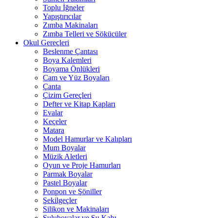
Toplu İğneler
Yapıştırıcılar
Zımba Makinaları
Zımba Telleri ve Sökücüler
Okul Gereçleri
Beslenme Çantası
Boya Kalemleri
Boyama Önlükleri
Cam ve Yüz Boyaları
Çanta
Çizim Gereçleri
Defter ve Kitap Kapları
Evalar
Keçeler
Matara
Model Hamurlar ve Kalıpları
Mum Boyalar
Müzik Aletleri
Oyun ve Proje Hamurları
Parmak Boyalar
Pastel Boyalar
Ponpon ve Şöniller
Şekilgeçler
Silikon ve Makinaları
Suluboyalar ve Su Kabı