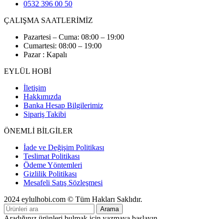
0532 396 00 50
ÇALIŞMA SAATLERİMİZ
Pazartesi – Cuma: 08:00 – 19:00
Cumartesi: 08:00 – 19:00
Pazar : Kapalı
EYLÜL HOBİ
İletişim
Hakkımızda
Banka Hesap Bilgilerimiz
Sipariş Takibi
ÖNEMLİ BİLGİLER
İade ve Değişim Politikası
Teslimat Politikası
Ödeme Yöntemleri
Gizlilik Politikası
Mesafeli Satış Sözleşmesi
2024 eylulhobi.com © Tüm Hakları Saklıdır.
Arama
Aradığınız ürünleri bulmak için yazmaya başlayın.