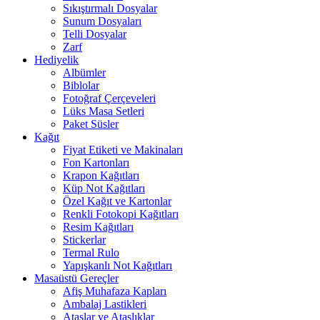
Sıkıştırmalı Dosyalar
Sunum Dosyaları
Telli Dosyalar
Zarf
Hediyelik
Albümler
Biblolar
Fotoğraf Çerçeveleri
Lüks Masa Setleri
Paket Süsler
Kağıt
Fiyat Etiketi ve Makinaları
Fon Kartonları
Krapon Kağıtları
Küp Not Kağıtları
Özel Kağıt ve Kartonlar
Renkli Fotokopi Kağıtları
Resim Kağıtları
Stickerlar
Termal Rulo
Yapışkanlı Not Kağıtları
Masaüstü Gereçler
Afiş Muhafaza Kapları
Ambalaj Lastikleri
Ataşlar ve Ataşlıklar