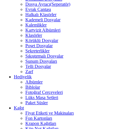
Dosya Ayracı(Seperatör)
Evrak Çantası
Halkalı Klasörler
Kademeli Dosyalar
Kalemlikler
Kartvizit Albümleri
Klasörler
Körüklü Dosyalar
Poşet Dosyalar
Sekreterlikler
Sıkıştırmalı Dosyalar
Sunum Dosyaları
Telli Dosyalar
Zarf
Hediyelik
Albümler
Biblolar
Fotoğraf Çerçeveleri
Lüks Masa Setleri
Paket Süsler
Kağıt
Fiyat Etiketi ve Makinaları
Fon Kartonları
Krapon Kağıtları
Küp Not Kağıtları