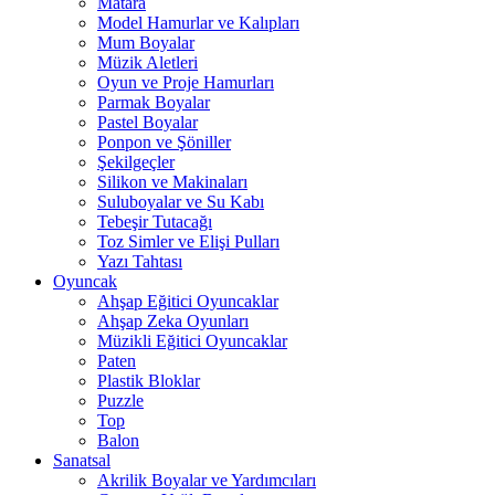
Matara
Model Hamurlar ve Kalıpları
Mum Boyalar
Müzik Aletleri
Oyun ve Proje Hamurları
Parmak Boyalar
Pastel Boyalar
Ponpon ve Şöniller
Şekilgeçler
Silikon ve Makinaları
Suluboyalar ve Su Kabı
Tebeşir Tutacağı
Toz Simler ve Elişi Pulları
Yazı Tahtası
Oyuncak
Ahşap Eğitici Oyuncaklar
Ahşap Zeka Oyunları
Müzikli Eğitici Oyuncaklar
Paten
Plastik Bloklar
Puzzle
Top
Balon
Sanatsal
Akrilik Boyalar ve Yardımcıları