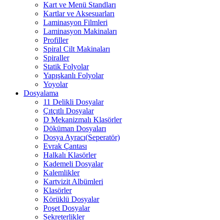
Kart ve Menü Standları
Kartlar ve Aksesuarları
Laminasyon Filmleri
Laminasyon Makinaları
Profiller
Spiral Cilt Makinaları
Spiraller
Statik Folyolar
Yapışkanlı Folyolar
Yoyolar
Dosyalama
11 Delikli Dosyalar
Çıtçıtlı Dosyalar
D Mekanizmalı Klasörler
Döküman Dosyaları
Dosya Ayracı(Seperatör)
Evrak Çantası
Halkalı Klasörler
Kademeli Dosyalar
Kalemlikler
Kartvizit Albümleri
Klasörler
Körüklü Dosyalar
Poşet Dosyalar
Sekreterlikler