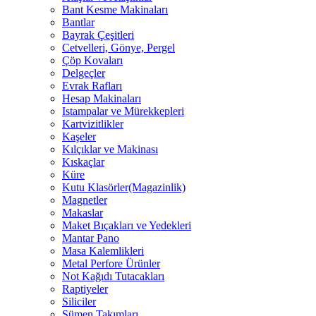
Bant Kesme Makinaları
Bantlar
Bayrak Çeşitleri
Cetvelleri, Gönye, Pergel
Çöp Kovaları
Delgeçler
Evrak Rafları
Hesap Makinaları
Istampalar ve Mürekkepleri
Kartvizitlikler
Kaşeler
Kılçıklar ve Makinası
Kıskaçlar
Küre
Kutu Klasörler(Magazinlik)
Magnetler
Makaslar
Maket Bıçakları ve Yedekleri
Mantar Pano
Masa Kalemlikleri
Metal Perfore Ürünler
Not Kağıdı Tutacakları
Raptiyeler
Siliciler
Sümen Takımları