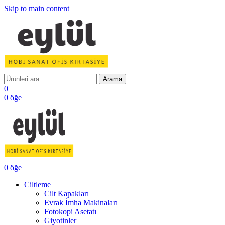
Skip to main content
Arama
0
0
öğe
0
öğe
Ciltleme
Cilt Kapakları
Evrak İmha Makinaları
Fotokopi Asetatı
Giyotinler