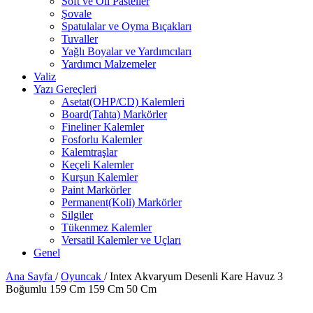
Soft ve Oil Pasteller
Şovale
Spatulalar ve Oyma Bıçakları
Tuvaller
Yağlı Boyalar ve Yardımcıları
Yardımcı Malzemeler
Valiz
Yazı Gereçleri
Asetat(OHP/CD) Kalemleri
Board(Tahta) Markörler
Fineliner Kalemler
Fosforlu Kalemler
Kalemtraşlar
Keçeli Kalemler
Kurşun Kalemler
Paint Markörler
Permanent(Koli) Markörler
Silgiler
Tükenmez Kalemler
Versatil Kalemler ve Uçları
Genel
Ana Sayfa
/
Oyuncak
/
Intex Akvaryum Desenli Kare Havuz 3
Boğumlu 159 Cm 159 Cm 50 Cm