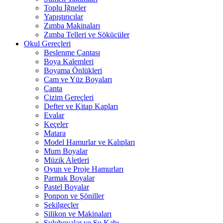
Toplu İğneler
Yapıştırıcılar
Zımba Makinaları
Zımba Telleri ve Sökücüler
Okul Gereçleri
Beslenme Çantası
Boya Kalemleri
Boyama Önlükleri
Cam ve Yüz Boyaları
Çanta
Çizim Gereçleri
Defter ve Kitap Kapları
Evalar
Keçeler
Matara
Model Hamurlar ve Kalıpları
Mum Boyalar
Müzik Aletleri
Oyun ve Proje Hamurları
Parmak Boyalar
Pastel Boyalar
Ponpon ve Şöniller
Şekilgeçler
Silikon ve Makinaları
Suluboyalar ve Su Kabı