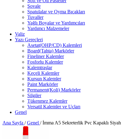
Soft ve Oil Pasteller
Şovale
Spatulalar ve Oyma Bıçakları
Tuvaller
Yağlı Boyalar ve Yardımcıları
Yardımcı Malzemeler
Valiz
Yazı Gereçleri
Asetat(OHP/CD) Kalemleri
Board(Tahta) Markörler
Fineliner Kalemler
Fosforlu Kalemler
Kalemtraşlar
Keçeli Kalemler
Kurşun Kalemler
Paint Markörler
Permanent(Koli) Markörler
Silgiler
Tükenmez Kalemler
Versatil Kalemler ve Uçları
Genel
Ana Sayfa
/
Genel
/
İmma A5 Sekreterlik Pvc Kapaklı Siyah