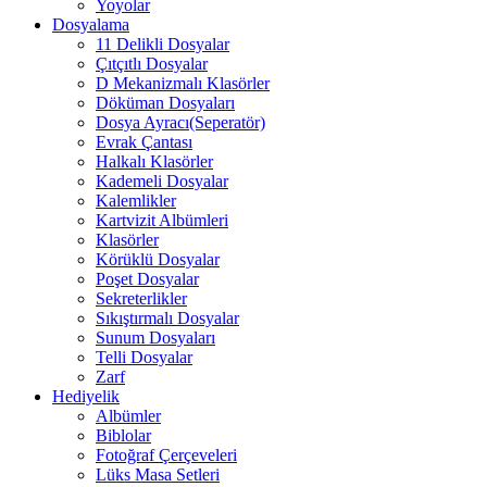
Yoyolar
Dosyalama
11 Delikli Dosyalar
Çıtçıtlı Dosyalar
D Mekanizmalı Klasörler
Döküman Dosyaları
Dosya Ayracı(Seperatör)
Evrak Çantası
Halkalı Klasörler
Kademeli Dosyalar
Kalemlikler
Kartvizit Albümleri
Klasörler
Körüklü Dosyalar
Poşet Dosyalar
Sekreterlikler
Sıkıştırmalı Dosyalar
Sunum Dosyaları
Telli Dosyalar
Zarf
Hediyelik
Albümler
Biblolar
Fotoğraf Çerçeveleri
Lüks Masa Setleri