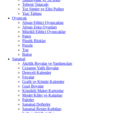
Tebeşir Tutacağı
Toz Simler ve Elişi Pulları
Yazı Tahtası
Oyuncak
Ahşap Eğitici Oyuncaklar
Ahşap Zeka Oyunları
Müzikli Eğitici Oyuncaklar
Paten
Plastik Bloklar
Puzzle
Top
Balon
Sanatsal
Akrilik Boyalar ve Yardımcıları
Cezanne Yağlı Boyalar
Dereceli Kalemler
Fırçalar
Grafit ve Kömür Kalemler
Guaj Boyalar
Köpüklü Maket Kartonlar
Model Killer ve Kalıpları
Paletler
Sanatsal Defterler
Sanatsal Resim Kağıtları