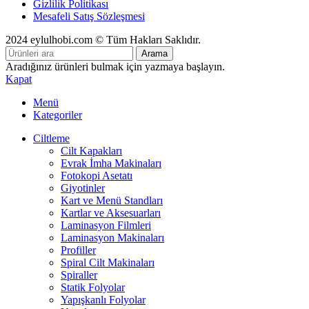
Gizlilik Politikası
Mesafeli Satış Sözleşmesi
2024 eylulhobi.com © Tüm Hakları Saklıdır.
Arama
Aradığınız ürünleri bulmak için yazmaya başlayın.
Kapat
Menü
Kategoriler
Ciltleme
Cilt Kapakları
Evrak İmha Makinaları
Fotokopi Asetatı
Giyotinler
Kart ve Menü Standları
Kartlar ve Aksesuarları
Laminasyon Filmleri
Laminasyon Makinaları
Profiller
Spiral Cilt Makinaları
Spiraller
Statik Folyolar
Yapışkanlı Folyolar