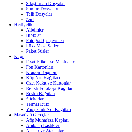
Sıkıştırmalı Dosyalar
Sunum Dosyaları
Telli Dosyalar
Zarf
Hediyelik
Albümler
Biblolar
Fotoğraf Çerçeveleri
Lüks Masa Setleri
Paket Süsler
Kağıt
Fiyat Etiketi ve Makinaları
Fon Kartonları
Krapon Kağıtları
Küp Not Kağıtları
Özel Kağıt ve Kartonlar
Renkli Fotokopi Kağıtları
Resim Kağıtları
Stickerlar
Termal Rulo
Yapışkanlı Not Kağıtları
Masaüstü Gereçler
Afiş Muhafaza Kapları
Ambalaj Lastikleri
Ataşlar ve Ataşlıklar