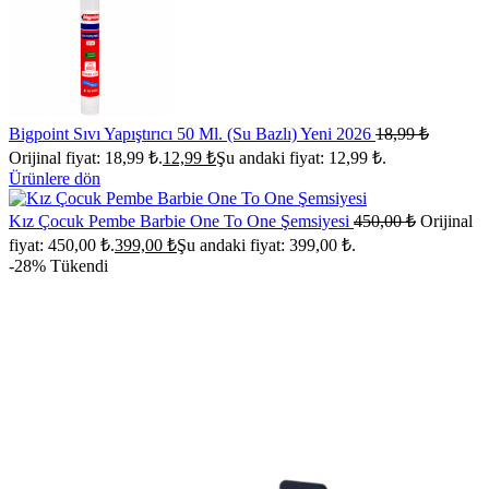
Bigpoint Sıvı Yapıştırıcı 50 Ml. (Su Bazlı) Yeni 2026
18,99
₺
Orijinal fiyat: 18,99 ₺.
12,99
₺
Şu andaki fiyat: 12,99 ₺.
Ürünlere dön
Kız Çocuk Pembe Barbie One To One Şemsiyesi
450,00
₺
Orijinal
fiyat: 450,00 ₺.
399,00
₺
Şu andaki fiyat: 399,00 ₺.
-28%
Tükendi