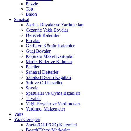
Puzzle
Top
Balon
Sanatsal
Akrilik Boyalar ve Yardımcıları
Cezanne Yağlı Boyalar
Dereceli Kalemler
Fırçalar
Grafit ve Kömür Kalemler
Guaj Boyalar
Köpüklü Maket Kartonlar
Model Killer ve Kalıpları
Paletler
Sanatsal Defterler
Sanatsal Resim Kağıtları
Soft ve Oil Pasteller
Şovale
Spatulalar ve Oyma Bıçakları
Tuvaller
Yağlı Boyalar ve Yardımcıları
Yardımcı Malzemeler
Valiz
Yazı Gereçleri
Asetat(OHP/CD) Kalemleri
Board(Tahta) Markörler