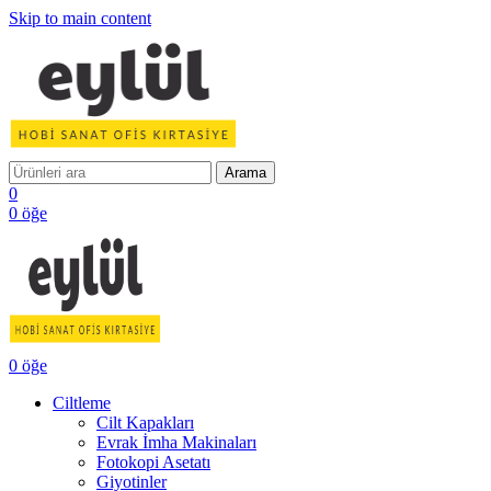
Skip to main content
Arama
0
0
öğe
0
öğe
Ciltleme
Cilt Kapakları
Evrak İmha Makinaları
Fotokopi Asetatı
Giyotinler