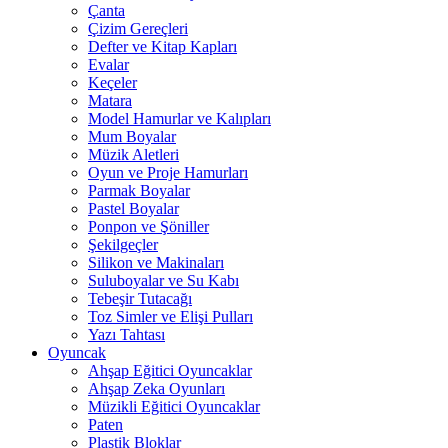
Çanta
Çizim Gereçleri
Defter ve Kitap Kapları
Evalar
Keçeler
Matara
Model Hamurlar ve Kalıpları
Mum Boyalar
Müzik Aletleri
Oyun ve Proje Hamurları
Parmak Boyalar
Pastel Boyalar
Ponpon ve Şöniller
Şekilgeçler
Silikon ve Makinaları
Suluboyalar ve Su Kabı
Tebeşir Tutacağı
Toz Simler ve Elişi Pulları
Yazı Tahtası
Oyuncak
Ahşap Eğitici Oyuncaklar
Ahşap Zeka Oyunları
Müzikli Eğitici Oyuncaklar
Paten
Plastik Bloklar