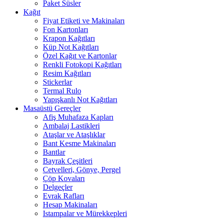
Paket Süsler
Kağıt
Fiyat Etiketi ve Makinaları
Fon Kartonları
Krapon Kağıtları
Küp Not Kağıtları
Özel Kağıt ve Kartonlar
Renkli Fotokopi Kağıtları
Resim Kağıtları
Stickerlar
Termal Rulo
Yapışkanlı Not Kağıtları
Masaüstü Gereçler
Afiş Muhafaza Kapları
Ambalaj Lastikleri
Ataşlar ve Ataşlıklar
Bant Kesme Makinaları
Bantlar
Bayrak Çeşitleri
Cetvelleri, Gönye, Pergel
Çöp Kovaları
Delgeçler
Evrak Rafları
Hesap Makinaları
Istampalar ve Mürekkepleri