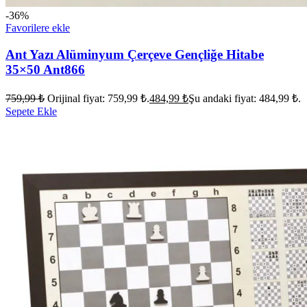
-36%
Favorilere ekle
Ant Yazı Alüminyum Çerçeve Gençliğe Hitabe
35×50 Ant866
759,99
₺
Orijinal fiyat: 759,99 ₺.
484,99
₺
Şu andaki fiyat: 484,99 ₺.
Sepete Ekle