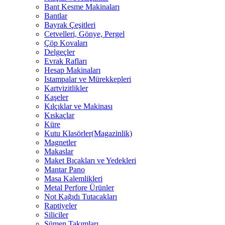
Bant Kesme Makinaları
Bantlar
Bayrak Çeşitleri
Cetvelleri, Gönye, Pergel
Çöp Kovaları
Delgeçler
Evrak Rafları
Hesap Makinaları
Istampalar ve Mürekkepleri
Kartvizitlikler
Kaşeler
Kılçıklar ve Makinası
Kıskaçlar
Küre
Kutu Klasörler(Magazinlik)
Magnetler
Makaslar
Maket Bıçakları ve Yedekleri
Mantar Pano
Masa Kalemlikleri
Metal Perfore Ürünler
Not Kağıdı Tutacakları
Raptiyeler
Siliciler
Sümen Takımları