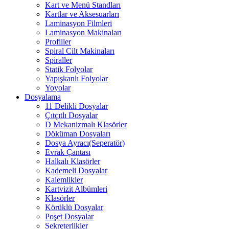
Kart ve Menü Standları
Kartlar ve Aksesuarları
Laminasyon Filmleri
Laminasyon Makinaları
Profiller
Spiral Cilt Makinaları
Spiraller
Statik Folyolar
Yapışkanlı Folyolar
Yoyolar
Dosyalama
11 Delikli Dosyalar
Çıtçıtlı Dosyalar
D Mekanizmalı Klasörler
Döküman Dosyaları
Dosya Ayracı(Seperatör)
Evrak Çantası
Halkalı Klasörler
Kademeli Dosyalar
Kalemlikler
Kartvizit Albümleri
Klasörler
Körüklü Dosyalar
Poşet Dosyalar
Sekreterlikler