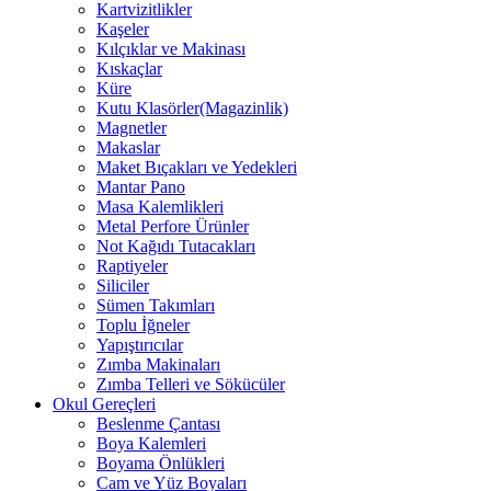
Kartvizitlikler
Kaşeler
Kılçıklar ve Makinası
Kıskaçlar
Küre
Kutu Klasörler(Magazinlik)
Magnetler
Makaslar
Maket Bıçakları ve Yedekleri
Mantar Pano
Masa Kalemlikleri
Metal Perfore Ürünler
Not Kağıdı Tutacakları
Raptiyeler
Siliciler
Sümen Takımları
Toplu İğneler
Yapıştırıcılar
Zımba Makinaları
Zımba Telleri ve Sökücüler
Okul Gereçleri
Beslenme Çantası
Boya Kalemleri
Boyama Önlükleri
Cam ve Yüz Boyaları