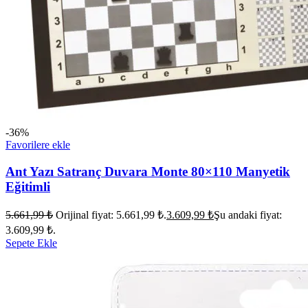
-36%
Favorilere ekle
Ant Yazı Satranç Duvara Monte 80×110 Manyetik
Eğitimli
5.661,99
₺
Orijinal fiyat: 5.661,99 ₺.
3.609,99
₺
Şu andaki fiyat:
3.609,99 ₺.
Sepete Ekle