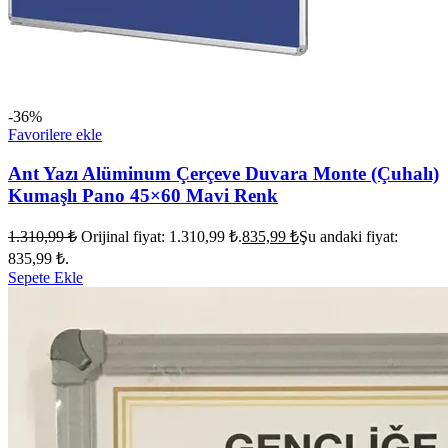
-36%
Favorilere ekle
Ant Yazı Alüminum Çerçeve Duvara Monte (Çuhalı)
Kumaşlı Pano 45×60 Mavi Renk
1.310,99
₺
Orijinal fiyat: 1.310,99 ₺.
835,99
₺
Şu andaki fiyat:
835,99 ₺.
Sepete Ekle