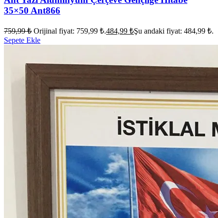
35×50 Ant866
759,99
₺
Orijinal fiyat: 759,99 ₺.
484,99
₺
Şu andaki fiyat: 484,99 ₺.
Sepete Ekle