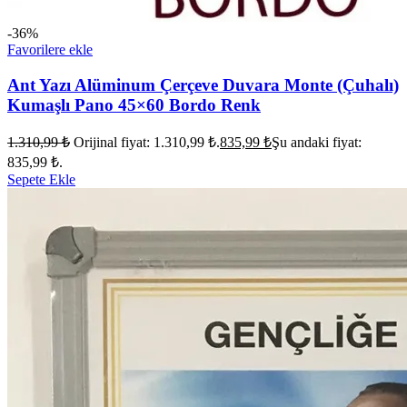
-36%
Favorilere ekle
Ant Yazı Alüminum Çerçeve Duvara Monte (Çuhalı)
Kumaşlı Pano 45×60 Bordo Renk
1.310,99
₺
Orijinal fiyat: 1.310,99 ₺.
835,99
₺
Şu andaki fiyat:
835,99 ₺.
Sepete Ekle