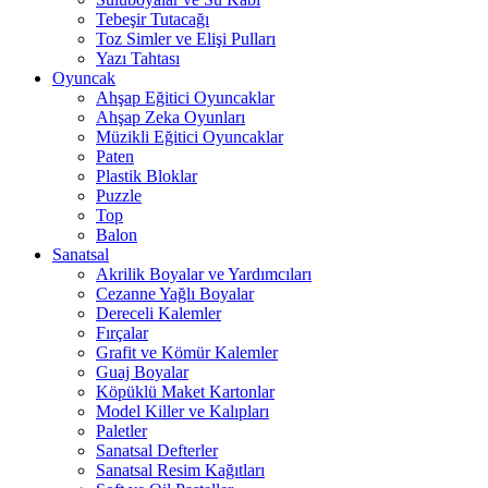
Tebeşir Tutacağı
Toz Simler ve Elişi Pulları
Yazı Tahtası
Oyuncak
Ahşap Eğitici Oyuncaklar
Ahşap Zeka Oyunları
Müzikli Eğitici Oyuncaklar
Paten
Plastik Bloklar
Puzzle
Top
Balon
Sanatsal
Akrilik Boyalar ve Yardımcıları
Cezanne Yağlı Boyalar
Dereceli Kalemler
Fırçalar
Grafit ve Kömür Kalemler
Guaj Boyalar
Köpüklü Maket Kartonlar
Model Killer ve Kalıpları
Paletler
Sanatsal Defterler
Sanatsal Resim Kağıtları