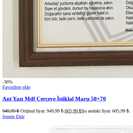
-36%
Favorilere ekle
Ant Yazı Mdf Çerçeve İstiklal Marşı 50×70
949,99
₺
Orijinal fiyat: 949,99 ₺.
605,99
₺
Şu andaki fiyat: 605,99 ₺.
Sepete Ekle