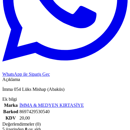
WhatsApp ile Sipariş Geç
Açıklama
İmma 054 Lüks Mishap (Abaküs)
Ek bilgi
Marka
İMMA & MEDYEN KIRTASİYE
Barkod
8697429530540
KDV
20,00
Değerlendirmeler (0)
5 üzerinden
0
oy aldı