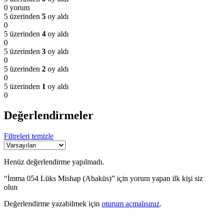
0 yorum
5 üzerinden
5
oy aldı
0
5 üzerinden
4
oy aldı
0
5 üzerinden
3
oy aldı
0
5 üzerinden
2
oy aldı
0
5 üzerinden
1
oy aldı
0
Değerlendirmeler
Filtreleri temizle
Henüz değerlendirme yapılmadı.
“İmma 054 Lüks Mishap (Abaküs)” için yorum yapan ilk kişi siz
olun
Değerlendirme yazabilmek için
oturum açmalısınız
.