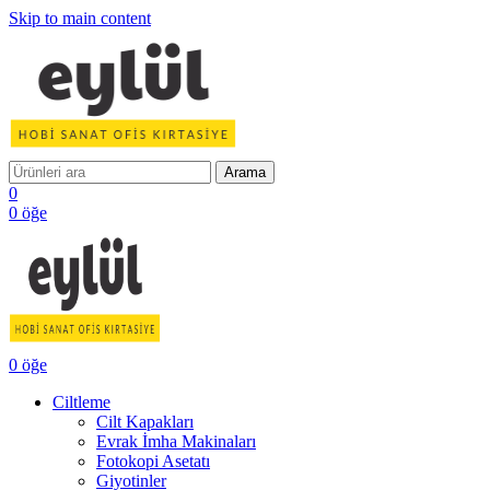
Skip to main content
Arama
0
0
öğe
0
öğe
Ciltleme
Cilt Kapakları
Evrak İmha Makinaları
Fotokopi Asetatı
Giyotinler