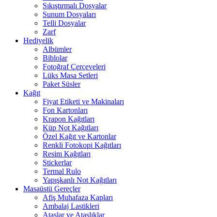
Sıkıştırmalı Dosyalar
Sunum Dosyaları
Telli Dosyalar
Zarf
Hediyelik
Albümler
Biblolar
Fotoğraf Çerçeveleri
Lüks Masa Setleri
Paket Süsler
Kağıt
Fiyat Etiketi ve Makinaları
Fon Kartonları
Krapon Kağıtları
Küp Not Kağıtları
Özel Kağıt ve Kartonlar
Renkli Fotokopi Kağıtları
Resim Kağıtları
Stickerlar
Termal Rulo
Yapışkanlı Not Kağıtları
Masaüstü Gereçler
Afiş Muhafaza Kapları
Ambalaj Lastikleri
Ataşlar ve Ataşlıklar