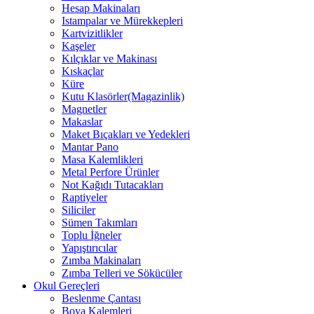
Hesap Makinaları
Istampalar ve Mürekkepleri
Kartvizitlikler
Kaşeler
Kılçıklar ve Makinası
Kıskaçlar
Küre
Kutu Klasörler(Magazinlik)
Magnetler
Makaslar
Maket Bıçakları ve Yedekleri
Mantar Pano
Masa Kalemlikleri
Metal Perfore Ürünler
Not Kağıdı Tutacakları
Raptiyeler
Siliciler
Sümen Takımları
Toplu İğneler
Yapıştırıcılar
Zımba Makinaları
Zımba Telleri ve Sökücüler
Okul Gereçleri
Beslenme Çantası
Boya Kalemleri