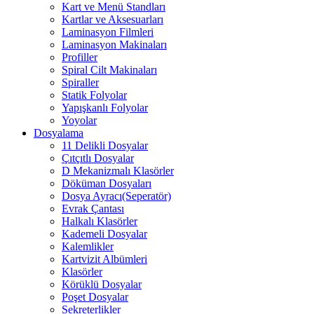
Kart ve Menü Standları
Kartlar ve Aksesuarları
Laminasyon Filmleri
Laminasyon Makinaları
Profiller
Spiral Cilt Makinaları
Spiraller
Statik Folyolar
Yapışkanlı Folyolar
Yoyolar
Dosyalama
11 Delikli Dosyalar
Çıtçıtlı Dosyalar
D Mekanizmalı Klasörler
Döküman Dosyaları
Dosya Ayracı(Seperatör)
Evrak Çantası
Halkalı Klasörler
Kademeli Dosyalar
Kalemlikler
Kartvizit Albümleri
Klasörler
Körüklü Dosyalar
Poşet Dosyalar
Sekreterlikler