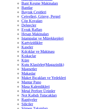
Bant Kesme Makinaları
Bantlar
Bayrak Çeşitleri
Cetvelleri, Gönye, Pergel
Çöp Kovaları
Delgeçler
Evrak Rafları
Hesap Makinaları
Istampalar ve Mürekkepleri
Kartvizitlikler
Kaşeler
Kılçıklar ve Makinası
Kıskaçlar
Küre
Kutu Klasörler(Magazinlik)
Magnetler
Makaslar
Maket Bıçakları ve Yedekleri
Mantar Pano
Masa Kalemlikleri
Metal Perfore Ürünler
Not Kağıdı Tutacakları
Raptiyeler
Siliciler
Sümen Takımları