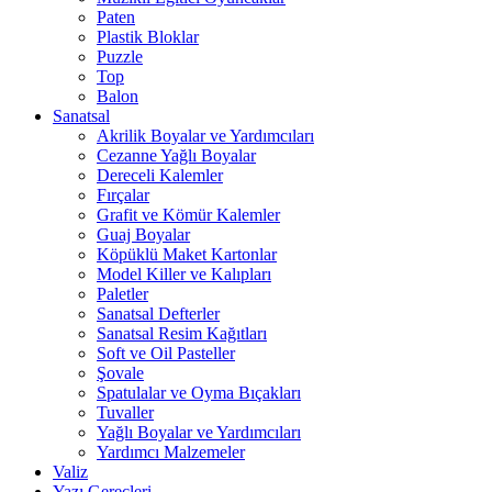
Paten
Plastik Bloklar
Puzzle
Top
Balon
Sanatsal
Akrilik Boyalar ve Yardımcıları
Cezanne Yağlı Boyalar
Dereceli Kalemler
Fırçalar
Grafit ve Kömür Kalemler
Guaj Boyalar
Köpüklü Maket Kartonlar
Model Killer ve Kalıpları
Paletler
Sanatsal Defterler
Sanatsal Resim Kağıtları
Soft ve Oil Pasteller
Şovale
Spatulalar ve Oyma Bıçakları
Tuvaller
Yağlı Boyalar ve Yardımcıları
Yardımcı Malzemeler
Valiz
Yazı Gereçleri