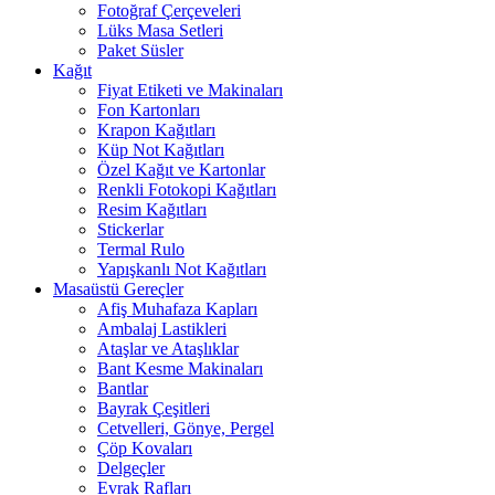
Fotoğraf Çerçeveleri
Lüks Masa Setleri
Paket Süsler
Kağıt
Fiyat Etiketi ve Makinaları
Fon Kartonları
Krapon Kağıtları
Küp Not Kağıtları
Özel Kağıt ve Kartonlar
Renkli Fotokopi Kağıtları
Resim Kağıtları
Stickerlar
Termal Rulo
Yapışkanlı Not Kağıtları
Masaüstü Gereçler
Afiş Muhafaza Kapları
Ambalaj Lastikleri
Ataşlar ve Ataşlıklar
Bant Kesme Makinaları
Bantlar
Bayrak Çeşitleri
Cetvelleri, Gönye, Pergel
Çöp Kovaları
Delgeçler
Evrak Rafları