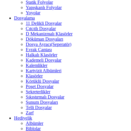
Statik Folyolar
Yapışkanlı Folyolar
Yoyolar
Dosyalama
11 Delikli Dosyalar
Çıtçıtlı Dosyalar
D Mekanizmalı Klasörler
Döküman Dosyaları
Dosya Ayracı(Seperatör)
Evrak Çantası
Halkalı Klasörler
Kademeli Dosyalar
Kalemlikler
Kartvizit Albümleri
Klasörler
Körüklü Dosyalar
Poşet Dosyalar
Sekreterlikler
Sıkıştırmalı Dosyalar
Sunum Dosyaları
Telli Dosyalar
Zarf
Hediyelik
Albümler
Biblolar