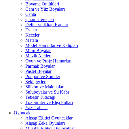
Boyama Önlükleri
Cam ve Yüz Boyaları
Çanta
Çizim Gereçleri
Defter ve Kitap Kapları
Evalar
Keçeler
Matara
Model Hamurlar ve Kalıpları
Mum Boyalar
Müzik Aletleri
Oyun ve Proje Hamurları
Parmak Boyalar
Pastel Boyalar
Ponpon ve Şöniller
Şekilgeçler
Silikon ve Makinaları
Suluboyalar ve Su Kabı
Tebeşir Tutacağı
Toz Simler ve Elişi Pulları
Yazı Tahtası
Oyuncak
Ahşap Eğitici Oyuncaklar
Ahşap Zeka Oyunları
Müzikli Eğitici Oyuncaklar