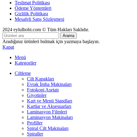
Teslimat Politikası
Ödeme Yöntemleri
Gizlilik Politikası
Mesafeli Satış Sözleşmesi
2024 eylulhobi.com © Tüm Hakları Saklıdır.
Arama
Aradığınız ürünleri bulmak için yazmaya başlayın.
Kapat
Menü
Kategoriler
Ciltleme
Cilt Kapakları
Evrak İmha Makinaları
Fotokopi Asetatı
Giyotinler
Kart ve Menü Standları
Kartlar ve Aksesuarları
Laminasyon Filmleri
Laminasyon Makinaları
Profiller
Spiral Cilt Makinaları
Spiraller