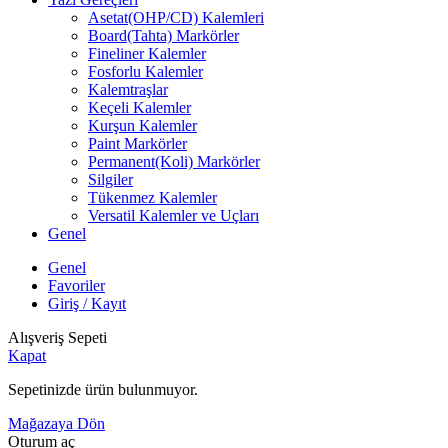
Asetat(OHP/CD) Kalemleri
Board(Tahta) Markörler
Fineliner Kalemler
Fosforlu Kalemler
Kalemtraşlar
Keçeli Kalemler
Kurşun Kalemler
Paint Markörler
Permanent(Koli) Markörler
Silgiler
Tükenmez Kalemler
Versatil Kalemler ve Uçları
Genel
Genel
Favoriler
Giriş / Kayıt
Alışveriş Sepeti
Kapat
Sepetinizde ürün bulunmuyor.
Mağazaya Dön
Oturum aç