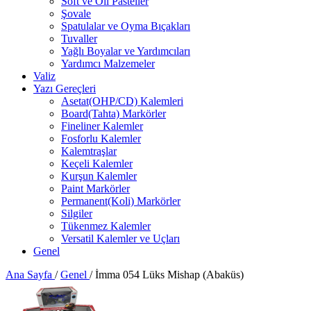
Soft ve Oil Pasteller
Şovale
Spatulalar ve Oyma Bıçakları
Tuvaller
Yağlı Boyalar ve Yardımcıları
Yardımcı Malzemeler
Valiz
Yazı Gereçleri
Asetat(OHP/CD) Kalemleri
Board(Tahta) Markörler
Fineliner Kalemler
Fosforlu Kalemler
Kalemtraşlar
Keçeli Kalemler
Kurşun Kalemler
Paint Markörler
Permanent(Koli) Markörler
Silgiler
Tükenmez Kalemler
Versatil Kalemler ve Uçları
Genel
Ana Sayfa
/
Genel
/
İmma 054 Lüks Mishap (Abaküs)