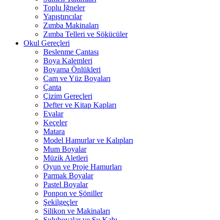
Toplu İğneler
Yapıştırıcılar
Zımba Makinaları
Zımba Telleri ve Sökücüler
Okul Gereçleri
Beslenme Çantası
Boya Kalemleri
Boyama Önlükleri
Cam ve Yüz Boyaları
Çanta
Çizim Gereçleri
Defter ve Kitap Kapları
Evalar
Keçeler
Matara
Model Hamurlar ve Kalıpları
Mum Boyalar
Müzik Aletleri
Oyun ve Proje Hamurları
Parmak Boyalar
Pastel Boyalar
Ponpon ve Şöniller
Şekilgeçler
Silikon ve Makinaları
Suluboyalar ve Su Kabı