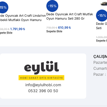
-15%
-15%
Dede Oyuncak Art Craft Mutfak
-15%
de Oyuncak Art Craft Linda’nın
Oyun Hamuru Seti 280 Gr
bekli Mutfaklı Oyun Hamuru
Dede O
ti
610,99
₺
Seti
718,99
₺
1.791,99
₺
108,99
₺
Sepete Ekle
pete Ekle
1.995,9
Sepete 
ÇALIŞ
Pazarte
Cumarte
Pazar :
info@eylulhobi.com
0532 396 00 50