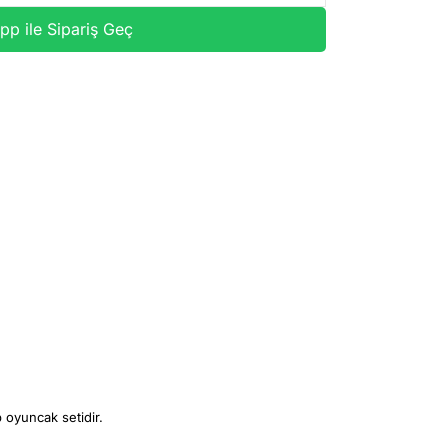
p ile Sipariş Geç
 oyuncak setidir.