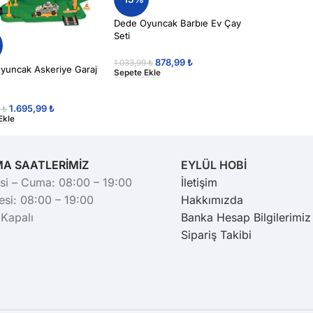
Dede Oyuncak Barbıe Ev Çay
Seti
878,99
₺
1.033,99
₺
yuncak Askeriye Garaj
Sepete Ekle
1.695,99
₺
9
₺
Ekle
MA SAATLERİMİZ
EYLÜL HOBİ
si – Cuma: 08:00 – 19:00
İletişim
si: 08:00 – 19:00
Hakkımızda
 Kapalı
Banka Hesap Bilgilerimiz
Sipariş Takibi