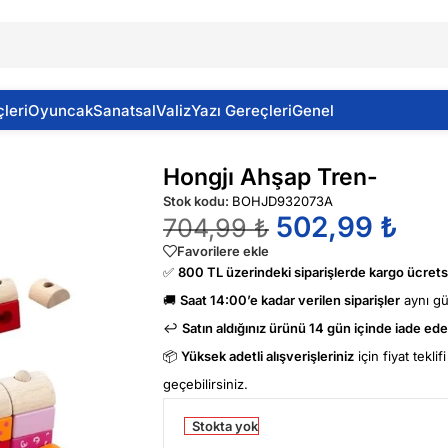
leri
Oyuncak
Sanatsal
Valiz
Yazı Gereçleri
Genel
Hongjı Ahşap Tren-
Stok kodu:
BOHJD932073A
502,99
₺
704,99
₺
Favorilere ekle
✅
800 TL üzerindeki siparişlerde kargo ücretsi
🚚
Saat 14:00’e kadar verilen siparişler
aynı g
↩️
Satın aldığınız ürünü 14 gün içinde iade edeb
📦
Yüksek adetli alışverişleriniz
için fiyat tekli
geçebilirsiniz.
Stokta yok