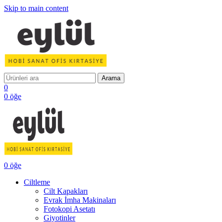
Skip to main content
Arama
0
0
öğe
0
öğe
Ciltleme
Cilt Kapakları
Evrak İmha Makinaları
Fotokopi Asetatı
Giyotinler