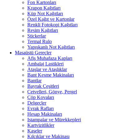
Fon Kartonları
Krapon Kağıtları
Küp Not Kağıtları
Özel Kağıt ve Kartonlar
Renkli Fotokopi Kağıtları
Resim Kağıtları
Stickerlar
Termal Rulo
Yapışkanlı Not Kağıtları
Masaüstü Gereçler
Afiş Muhafaza Kapları
Ambalaj Lastikleri
Ataşlar ve Ataşlıklar
Bant Kesme Makinaları
Bantlar
Bayrak Çeşitleri
Cetvelleri, Gönye, Pergel
Çöp Kovaları
Delgeçler
Evrak Rafları
Hesap Makinaları
Istampalar ve Mürekkepleri
Kartvizitlikler
Kaşeler
Kılçıklar ve Makinası