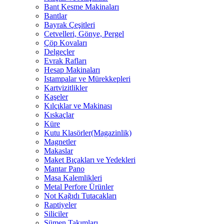
Bant Kesme Makinaları
Bantlar
Bayrak Çeşitleri
Cetvelleri, Gönye, Pergel
Çöp Kovaları
Delgeçler
Evrak Rafları
Hesap Makinaları
Istampalar ve Mürekkepleri
Kartvizitlikler
Kaşeler
Kılçıklar ve Makinası
Kıskaçlar
Küre
Kutu Klasörler(Magazinlik)
Magnetler
Makaslar
Maket Bıçakları ve Yedekleri
Mantar Pano
Masa Kalemlikleri
Metal Perfore Ürünler
Not Kağıdı Tutacakları
Raptiyeler
Siliciler
Sümen Takımları