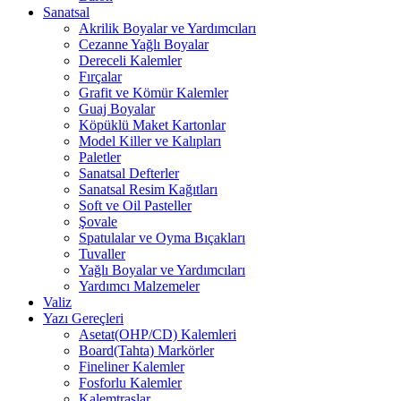
Sanatsal
Akrilik Boyalar ve Yardımcıları
Cezanne Yağlı Boyalar
Dereceli Kalemler
Fırçalar
Grafit ve Kömür Kalemler
Guaj Boyalar
Köpüklü Maket Kartonlar
Model Killer ve Kalıpları
Paletler
Sanatsal Defterler
Sanatsal Resim Kağıtları
Soft ve Oil Pasteller
Şovale
Spatulalar ve Oyma Bıçakları
Tuvaller
Yağlı Boyalar ve Yardımcıları
Yardımcı Malzemeler
Valiz
Yazı Gereçleri
Asetat(OHP/CD) Kalemleri
Board(Tahta) Markörler
Fineliner Kalemler
Fosforlu Kalemler
Kalemtraşlar