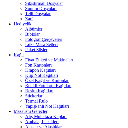
Sıkıştırmalı Dosyalar
Sunum Dosyaları
Telli Dosyalar
Zarf
Hediyelik
Albümler
Biblolar
Fotoğraf Çerçeveleri
Lüks Masa Setleri
Paket Süsler
Kağıt
Fiyat Etiketi ve Makinaları
Fon Kartonları
Krapon Kağıtları
Küp Not Kağıtları
Özel Kağıt ve Kartonlar
Renkli Fotokopi Kağıtları
Resim Kağıtları
Stickerlar
Termal Rulo
Yapışkanlı Not Kağıtları
Masaüstü Gereçler
Afiş Muhafaza Kapları
Ambalaj Lastikleri
Ataşlar ve Ataşlıklar