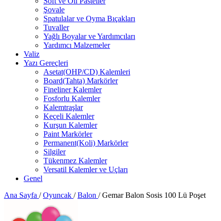
Soft ve Oil Pasteller
Şovale
Spatulalar ve Oyma Bıçakları
Tuvaller
Yağlı Boyalar ve Yardımcıları
Yardımcı Malzemeler
Valiz
Yazı Gereçleri
Asetat(OHP/CD) Kalemleri
Board(Tahta) Markörler
Fineliner Kalemler
Fosforlu Kalemler
Kalemtraşlar
Keçeli Kalemler
Kurşun Kalemler
Paint Markörler
Permanent(Koli) Markörler
Silgiler
Tükenmez Kalemler
Versatil Kalemler ve Uçları
Genel
Ana Sayfa
/
Oyuncak
/
Balon
/
Gemar Balon Sosis 100 Lü Poşet