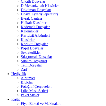
Çıtçıtlı Dosyalar
D Mekanizmalı Klasörler
Döküman Dosyaları
Dosya Ayracı(Seperatör)
Evrak Çantası
Halkalı Klasörler
Kademeli Dosyalar
Kalemlikler
Kartvizit Albümleri
Klasörler
Körüklü Dosyalar
Poşet Dosyalar
Sekreterlikler
Sıkıştırmalı Dosyalar
Sunum Dosyaları
Telli Dosyalar
Zarf
Hediyelik
Albümler
Biblolar
Fotoğraf Çerçeveleri
Lüks Masa Setleri
Paket Süsler
Kağıt
Fiyat Etiketi ve Makinaları