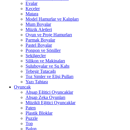
Evalar
Keçeler
Matara
Model Hamurlar ve Kalıpları
Mum Boyalar
Müzik Aletleri
Oyun ve Proje Hamurları
Parmak Boyalar
Pastel Boyalar
Ponpon ve Şöniller
Şekilgeçler
Silikon ve Makinaları
Suluboyalar ve Su Kabı
Tebeşir Tutacağı
Toz Simler ve Elişi Pulları
Yazı Tahtası
Oyuncak
Ahşap Eğitici Oyuncaklar
Ahşap Zeka Oyunları
Müzikli Eğitici Oyuncaklar
Paten
Plastik Bloklar
Puzzle
Top
Balon