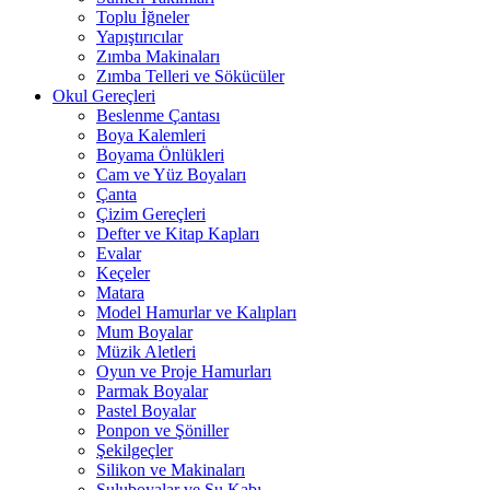
Toplu İğneler
Yapıştırıcılar
Zımba Makinaları
Zımba Telleri ve Sökücüler
Okul Gereçleri
Beslenme Çantası
Boya Kalemleri
Boyama Önlükleri
Cam ve Yüz Boyaları
Çanta
Çizim Gereçleri
Defter ve Kitap Kapları
Evalar
Keçeler
Matara
Model Hamurlar ve Kalıpları
Mum Boyalar
Müzik Aletleri
Oyun ve Proje Hamurları
Parmak Boyalar
Pastel Boyalar
Ponpon ve Şöniller
Şekilgeçler
Silikon ve Makinaları
Suluboyalar ve Su Kabı