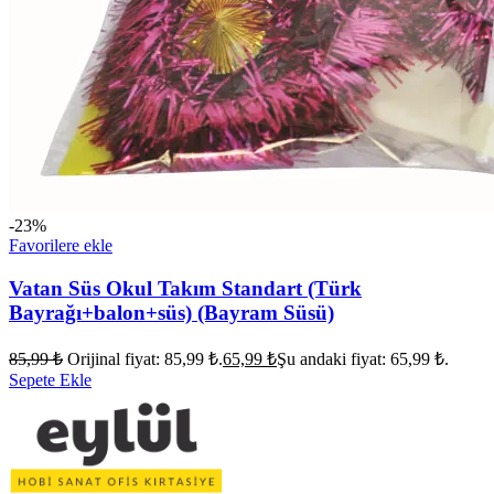
-23%
Favorilere ekle
Vatan Süs Okul Takım Standart (Türk
Bayrağı+balon+süs) (Bayram Süsü)
85,99
₺
Orijinal fiyat: 85,99 ₺.
65,99
₺
Şu andaki fiyat: 65,99 ₺.
Sepete Ekle