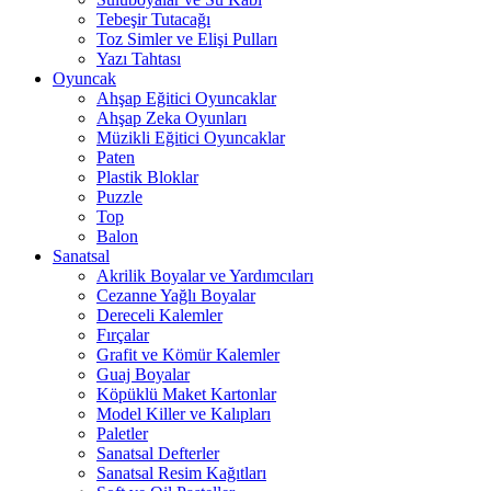
Tebeşir Tutacağı
Toz Simler ve Elişi Pulları
Yazı Tahtası
Oyuncak
Ahşap Eğitici Oyuncaklar
Ahşap Zeka Oyunları
Müzikli Eğitici Oyuncaklar
Paten
Plastik Bloklar
Puzzle
Top
Balon
Sanatsal
Akrilik Boyalar ve Yardımcıları
Cezanne Yağlı Boyalar
Dereceli Kalemler
Fırçalar
Grafit ve Kömür Kalemler
Guaj Boyalar
Köpüklü Maket Kartonlar
Model Killer ve Kalıpları
Paletler
Sanatsal Defterler
Sanatsal Resim Kağıtları