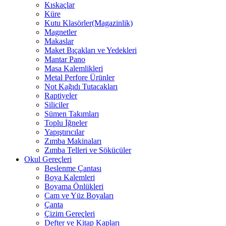
Kıskaçlar
Küre
Kutu Klasörler(Magazinlik)
Magnetler
Makaslar
Maket Bıçakları ve Yedekleri
Mantar Pano
Masa Kalemlikleri
Metal Perfore Ürünler
Not Kağıdı Tutacakları
Raptiyeler
Siliciler
Sümen Takımları
Toplu İğneler
Yapıştırıcılar
Zımba Makinaları
Zımba Telleri ve Sökücüler
Okul Gereçleri
Beslenme Çantası
Boya Kalemleri
Boyama Önlükleri
Cam ve Yüz Boyaları
Çanta
Çizim Gereçleri
Defter ve Kitap Kapları