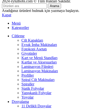
2024 eylulhobi.com © Tüm Hakları Saklıdır.
Arama
Aradığınız ürünleri bulmak için yazmaya başlayın.
Kapat
Menü
Kategoriler
Ciltleme
Cilt Kapakları
Evrak İmha Makinaları
Fotokopi Asetatı
Giyotinler
Kart ve Menü Standları
Kartlar ve Aksesuarları
Laminasyon Filmleri
Laminasyon Makinaları
Profiller
Spiral Cilt Makinaları
Spiraller
Statik Folyolar
Yapışkanlı Folyolar
Yoyolar
Dosyalama
11 Delikli Dosyalar