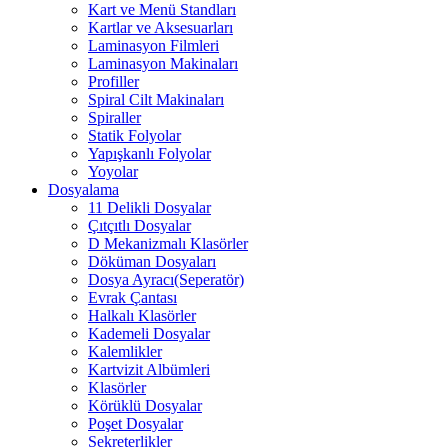
Kart ve Menü Standları
Kartlar ve Aksesuarları
Laminasyon Filmleri
Laminasyon Makinaları
Profiller
Spiral Cilt Makinaları
Spiraller
Statik Folyolar
Yapışkanlı Folyolar
Yoyolar
Dosyalama
11 Delikli Dosyalar
Çıtçıtlı Dosyalar
D Mekanizmalı Klasörler
Döküman Dosyaları
Dosya Ayracı(Seperatör)
Evrak Çantası
Halkalı Klasörler
Kademeli Dosyalar
Kalemlikler
Kartvizit Albümleri
Klasörler
Körüklü Dosyalar
Poşet Dosyalar
Sekreterlikler