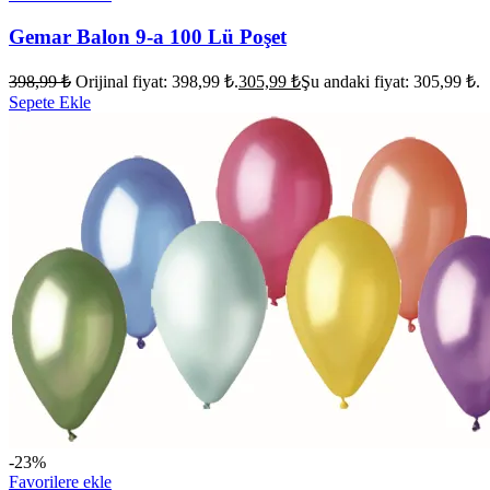
Gemar Balon 9-a 100 Lü Poşet
398,99
₺
Orijinal fiyat: 398,99 ₺.
305,99
₺
Şu andaki fiyat: 305,99 ₺.
Sepete Ekle
-23%
Favorilere ekle