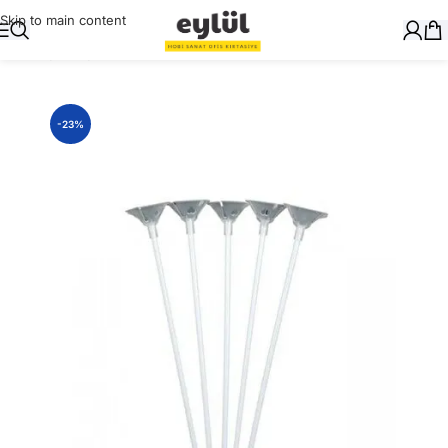
Skip to main content
Ana Sayfa
/
Oyuncak
/
Balon
-23%