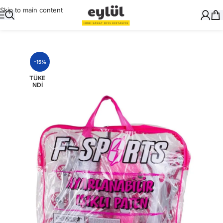
Skip to main content
Ana Sayfa
/
Yazı Gereçleri
/
Kalemtraşlar
-15%
TÜKE
NDI