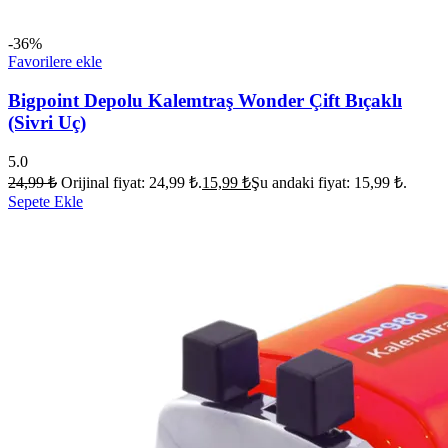
-36%
Favorilere ekle
Bigpoint Depolu Kalemtraş Wonder Çift Bıçaklı
(Sivri Uç)
5.0
24,99
₺
Orijinal fiyat: 24,99 ₺.
15,99
₺
Şu andaki fiyat: 15,99 ₺.
Sepete Ekle