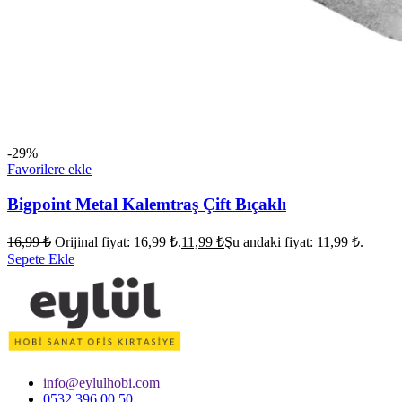
-29%
Favorilere ekle
Bigpoint Metal Kalemtraş Çift Bıçaklı
16,99
₺
Orijinal fiyat: 16,99 ₺.
11,99
₺
Şu andaki fiyat: 11,99 ₺.
Sepete Ekle
info@eylulhobi.com
0532 396 00 50