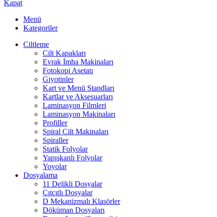
Kapat
Menü
Kategoriler
Ciltleme
Cilt Kapakları
Evrak İmha Makinaları
Fotokopi Asetatı
Giyotinler
Kart ve Menü Standları
Kartlar ve Aksesuarları
Laminasyon Filmleri
Laminasyon Makinaları
Profiller
Spiral Cilt Makinaları
Spiraller
Statik Folyolar
Yapışkanlı Folyolar
Yoyolar
Dosyalama
11 Delikli Dosyalar
Çıtçıtlı Dosyalar
D Mekanizmalı Klasörler
Döküman Dosyaları