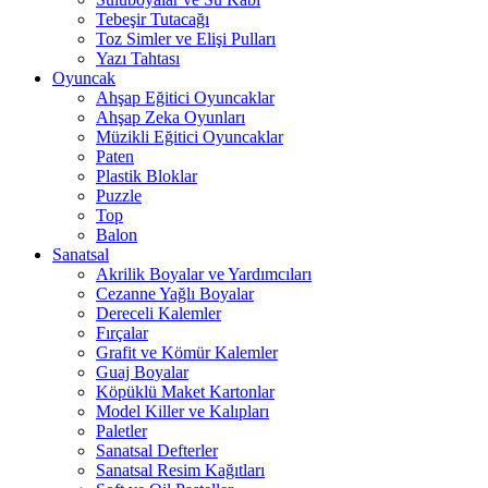
Tebeşir Tutacağı
Toz Simler ve Elişi Pulları
Yazı Tahtası
Oyuncak
Ahşap Eğitici Oyuncaklar
Ahşap Zeka Oyunları
Müzikli Eğitici Oyuncaklar
Paten
Plastik Bloklar
Puzzle
Top
Balon
Sanatsal
Akrilik Boyalar ve Yardımcıları
Cezanne Yağlı Boyalar
Dereceli Kalemler
Fırçalar
Grafit ve Kömür Kalemler
Guaj Boyalar
Köpüklü Maket Kartonlar
Model Killer ve Kalıpları
Paletler
Sanatsal Defterler
Sanatsal Resim Kağıtları