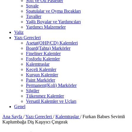
Soft ve Oil Pasteller
Şovale
Spatulalar ve Oyma Bıçakları
Tuvaller
Yağlı Boyalar ve Yardımcıları
Yardımcı Malzemeler
Valiz
Yazı Gereçleri
Asetat(OHP/CD) Kalemleri
Board(Tahta) Markörler
Fineliner Kalemler
Fosforlu Kalemler
Kalemtraşlar
Keçeli Kalemler
Kurşun Kalemler
Paint Markörler
Permanent(Koli) Markörler
Silgiler
Tükenmez Kalemler
Versatil Kalemler ve Uçları
Genel
Ana Sayfa
/
Yazı Gereçleri
/
Kalemtraşlar
/
Furkan Babıes Sevimli
Kaplumbağa Diş Kaşıyıcı Çıngırak