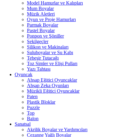
Model Hamurlar ve Kalıpları
Mum Boyalar
Müzik Aletleri
Oyun ve Proje Hamurları
Parmak Boyalar
Pastel Boyalar
Ponpon ve Şöniller
Şekilgeçler
Silikon ve Makinaları
Suluboyalar ve Su Kabı
Tebeşir Tutacağı
Toz Simler ve Elişi Pulları
Yazı Tahtası
Oyuncak
Ahşap Eğitici Oyuncaklar
Ahşap Zeka Oyunları
Müzikli Eğitici Oyuncaklar
Paten
Plastik Bloklar
Puzzle
Top
Balon
Sanatsal
Akrilik Boyalar ve Yardımcıları
Cezanne Yağlı Boyalar