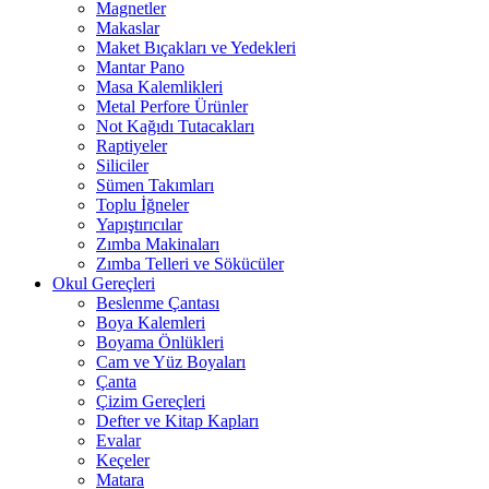
Magnetler
Makaslar
Maket Bıçakları ve Yedekleri
Mantar Pano
Masa Kalemlikleri
Metal Perfore Ürünler
Not Kağıdı Tutacakları
Raptiyeler
Siliciler
Sümen Takımları
Toplu İğneler
Yapıştırıcılar
Zımba Makinaları
Zımba Telleri ve Sökücüler
Okul Gereçleri
Beslenme Çantası
Boya Kalemleri
Boyama Önlükleri
Cam ve Yüz Boyaları
Çanta
Çizim Gereçleri
Defter ve Kitap Kapları
Evalar
Keçeler
Matara