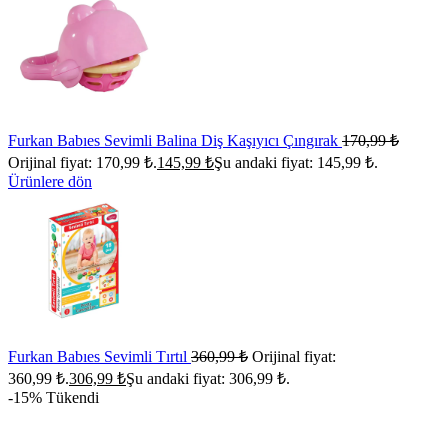
Furkan Babıes Sevimli Balina Diş Kaşıyıcı Çıngırak
170,99
₺
Orijinal fiyat: 170,99 ₺.
145,99
₺
Şu andaki fiyat: 145,99 ₺.
Ürünlere dön
Furkan Babıes Sevimli Tırtıl
360,99
₺
Orijinal fiyat:
360,99 ₺.
306,99
₺
Şu andaki fiyat: 306,99 ₺.
-15%
Tükendi