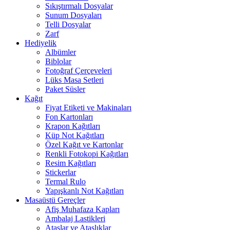
Sıkıştırmalı Dosyalar
Sunum Dosyaları
Telli Dosyalar
Zarf
Hediyelik
Albümler
Biblolar
Fotoğraf Çerçeveleri
Lüks Masa Setleri
Paket Süsler
Kağıt
Fiyat Etiketi ve Makinaları
Fon Kartonları
Krapon Kağıtları
Küp Not Kağıtları
Özel Kağıt ve Kartonlar
Renkli Fotokopi Kağıtları
Resim Kağıtları
Stickerlar
Termal Rulo
Yapışkanlı Not Kağıtları
Masaüstü Gereçler
Afiş Muhafaza Kapları
Ambalaj Lastikleri
Ataşlar ve Ataşlıklar