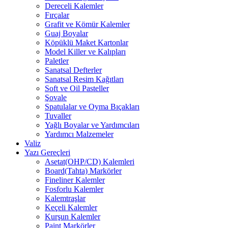
Dereceli Kalemler
Fırçalar
Grafit ve Kömür Kalemler
Guaj Boyalar
Köpüklü Maket Kartonlar
Model Killer ve Kalıpları
Paletler
Sanatsal Defterler
Sanatsal Resim Kağıtları
Soft ve Oil Pasteller
Şovale
Spatulalar ve Oyma Bıçakları
Tuvaller
Yağlı Boyalar ve Yardımcıları
Yardımcı Malzemeler
Valiz
Yazı Gereçleri
Asetat(OHP/CD) Kalemleri
Board(Tahta) Markörler
Fineliner Kalemler
Fosforlu Kalemler
Kalemtraşlar
Keçeli Kalemler
Kurşun Kalemler
Paint Markörler