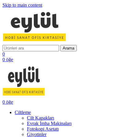
Skip to main content
Arama
0
0
öğe
0
öğe
Ciltleme
Cilt Kapakları
Evrak İmha Makinaları
Fotokopi Asetatı
Giyotinler