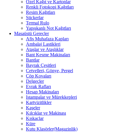
Özel Kağıt ve Kartonlar
Renkli Fotokopi Kağıtları
Resim Kağıtları
Stickerlar
Termal Rulo
Yapışkanlı Not Kağıtları
Masaüstü Gereçler
Afiş Muhafaza Kapları
Ambalaj Lastikleri
Ataşlar ve Ataşlıklar
Bant Kesme Makinaları
Bantlar
Bayrak Çeşitleri
Cetvelleri, Gönye, Pergel
Çöp Kovaları
Delgeçler
Evrak Rafları
Hesap Makinaları
Istampalar ve Mürekkepleri
Kartvizitlikler
Kaşeler
Kılçıklar ve Makinası
Kıskaçlar
Küre
Kutu Klasörler(Magazinlik)