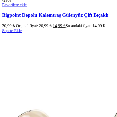
-29%
Favorilere ekle
Bigpoint Depolu Kalemtraş Gülenyüz Çift Bıçaklı
20,99
₺
Orijinal fiyat: 20,99 ₺.
14,99
₺
Şu andaki fiyat: 14,99 ₺.
Sepete Ekle