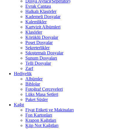
Dosya Ayracı(Seperatör)
Evrak Çantası
Halkalı Klasörler
Kademeli Dosyalar
Kalemlikler
Kartvizit Albümleri
Klasörler
Körüklü Dosyalar
Poşet Dosyalar
Sekreterlikler
Sıkıştırmalı Dosyalar
Sunum Dosyaları
Telli Dosyalar
Zarf
Hediyelik
Albümler
Biblolar
Fotoğraf Çerçeveleri
Lüks Masa Setleri
Paket Süsler
Kağıt
Fiyat Etiketi ve Makinaları
Fon Kartonları
Krapon Kağıtları
Küp Not Kağıtları