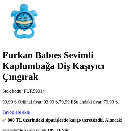
Furkan Babıes Sevimli
Kaplumbağa Diş Kaşıyıcı
Çıngırak
Stok kodu:
FUR59014
93,99
₺
Orijinal fiyat: 93,99 ₺.
79,99
₺
Şu andaki fiyat: 79,99 ₺.
Favorilere ekle
✅
800 TL üzerindeki siparişlerde kargo ücretsizdir.
Altındaki
siparişlerde kargo ücreti
105 TL’dir.