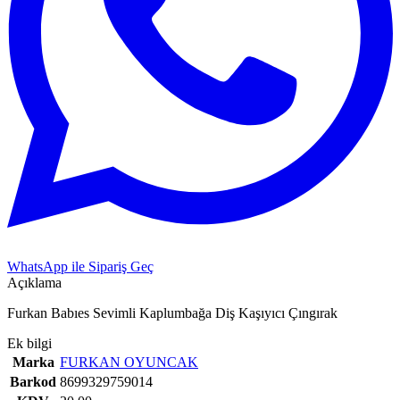
WhatsApp ile Sipariş Geç
Açıklama
Furkan Babıes Sevimli Kaplumbağa Diş Kaşıyıcı Çıngırak
Ek bilgi
Marka
FURKAN OYUNCAK
Barkod
8699329759014