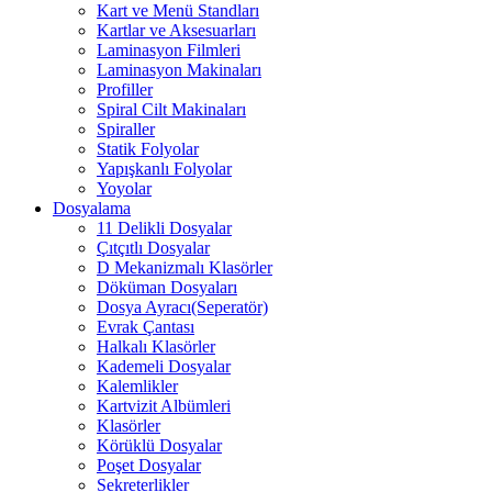
Kart ve Menü Standları
Kartlar ve Aksesuarları
Laminasyon Filmleri
Laminasyon Makinaları
Profiller
Spiral Cilt Makinaları
Spiraller
Statik Folyolar
Yapışkanlı Folyolar
Yoyolar
Dosyalama
11 Delikli Dosyalar
Çıtçıtlı Dosyalar
D Mekanizmalı Klasörler
Döküman Dosyaları
Dosya Ayracı(Seperatör)
Evrak Çantası
Halkalı Klasörler
Kademeli Dosyalar
Kalemlikler
Kartvizit Albümleri
Klasörler
Körüklü Dosyalar
Poşet Dosyalar
Sekreterlikler