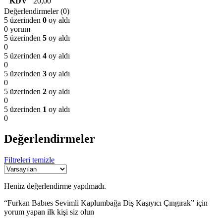
KDV
20,00
Değerlendirmeler (0)
5 üzerinden
0
oy aldı
0 yorum
5 üzerinden
5
oy aldı
0
5 üzerinden
4
oy aldı
0
5 üzerinden
3
oy aldı
0
5 üzerinden
2
oy aldı
0
5 üzerinden
1
oy aldı
0
Değerlendirmeler
Filtreleri temizle
Henüz değerlendirme yapılmadı.
“Furkan Babıes Sevimli Kaplumbağa Diş Kaşıyıcı Çıngırak” için
yorum yapan ilk kişi siz olun