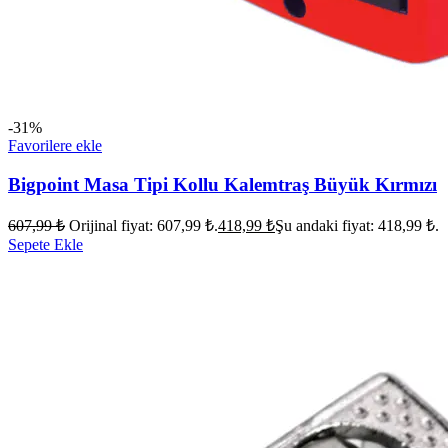
-31%
Favorilere ekle
Bigpoint Masa Tipi Kollu Kalemtraş Büyük Kırmızı
607,99
₺
Orijinal fiyat: 607,99 ₺.
418,99
₺
Şu andaki fiyat: 418,99 ₺.
Sepete Ekle