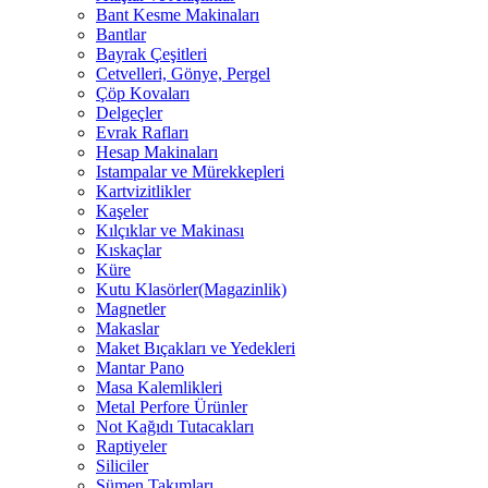
Bant Kesme Makinaları
Bantlar
Bayrak Çeşitleri
Cetvelleri, Gönye, Pergel
Çöp Kovaları
Delgeçler
Evrak Rafları
Hesap Makinaları
Istampalar ve Mürekkepleri
Kartvizitlikler
Kaşeler
Kılçıklar ve Makinası
Kıskaçlar
Küre
Kutu Klasörler(Magazinlik)
Magnetler
Makaslar
Maket Bıçakları ve Yedekleri
Mantar Pano
Masa Kalemlikleri
Metal Perfore Ürünler
Not Kağıdı Tutacakları
Raptiyeler
Siliciler
Sümen Takımları