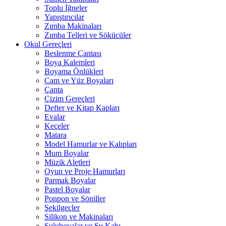
Toplu İğneler
Yapıştırıcılar
Zımba Makinaları
Zımba Telleri ve Sökücüler
Okul Gereçleri
Beslenme Çantası
Boya Kalemleri
Boyama Önlükleri
Cam ve Yüz Boyaları
Çanta
Çizim Gereçleri
Defter ve Kitap Kapları
Evalar
Keçeler
Matara
Model Hamurlar ve Kalıpları
Mum Boyalar
Müzik Aletleri
Oyun ve Proje Hamurları
Parmak Boyalar
Pastel Boyalar
Ponpon ve Şöniller
Şekilgeçler
Silikon ve Makinaları
Suluboyalar ve Su Kabı