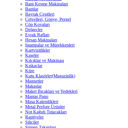
Bant Kesme Makinaları
Bantlar
Bayrak Çeşitleri
Cetvelleri, Gönye, Pergel
Çöp Kovaları
Delgeçler
Evrak Rafları
Hesap Makinaları
Istampalar ve Mürekkepleri
Kartvizitlikler
Kaşeler
Kılçıklar ve Makinası
Kıskaçlar
Küre
Kutu Klasörler(Magazinlik)
Magnetler
Makaslar
Maket Bıçakları ve Yedekleri
Mantar Pano
Masa Kalemlikleri
Metal Perfore Ürünler
Not Kağıdı Tutacakları
Raptiyeler
Siliciler
Sümen Takımları