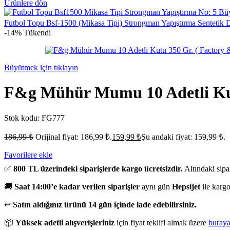
Ürünlere dön
Futbol Topu Bsf-1500 (Mikasa Tipi) Strongman Yapıştırma Sentetik
-14%
Tükendi
Büyütmek için tıklayın
F&g Mühür Mumu 10 Adetli Kut
Stok kodu:
FG777
186,99
₺
Orijinal fiyat: 186,99 ₺.
159,99
₺
Şu andaki fiyat: 159,99 ₺.
Favorilere ekle
✅
800 TL üzerindeki siparişlerde kargo ücretsizdir.
Altındaki sipa
🚚
Saat 14:00’e kadar verilen siparişler
aynı gün
Hepsijet
ile kargo
↩️
Satın aldığınız ürünü 14 gün içinde iade edebilirsiniz.
📦
Yüksek adetli alışverişleriniz
için fiyat teklifi almak üzere
buray