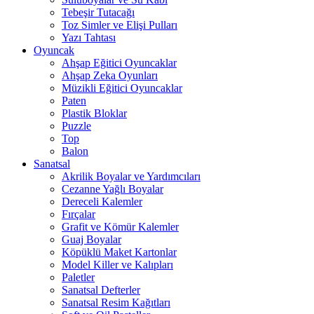
Tebeşir Tutacağı
Toz Simler ve Elişi Pulları
Yazı Tahtası
Oyuncak
Ahşap Eğitici Oyuncaklar
Ahşap Zeka Oyunları
Müzikli Eğitici Oyuncaklar
Paten
Plastik Bloklar
Puzzle
Top
Balon
Sanatsal
Akrilik Boyalar ve Yardımcıları
Cezanne Yağlı Boyalar
Dereceli Kalemler
Fırçalar
Grafit ve Kömür Kalemler
Guaj Boyalar
Köpüklü Maket Kartonlar
Model Killer ve Kalıpları
Paletler
Sanatsal Defterler
Sanatsal Resim Kağıtları