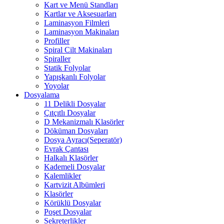
Kart ve Menü Standları
Kartlar ve Aksesuarları
Laminasyon Filmleri
Laminasyon Makinaları
Profiller
Spiral Cilt Makinaları
Spiraller
Statik Folyolar
Yapışkanlı Folyolar
Yoyolar
Dosyalama
11 Delikli Dosyalar
Çıtçıtlı Dosyalar
D Mekanizmalı Klasörler
Döküman Dosyaları
Dosya Ayracı(Seperatör)
Evrak Çantası
Halkalı Klasörler
Kademeli Dosyalar
Kalemlikler
Kartvizit Albümleri
Klasörler
Körüklü Dosyalar
Poşet Dosyalar
Sekreterlikler