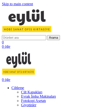
Skip to main content
Arama
0
0
öğe
0
öğe
Ciltleme
Cilt Kapakları
Evrak İmha Makinaları
Fotokopi Asetatı
Giyotinler