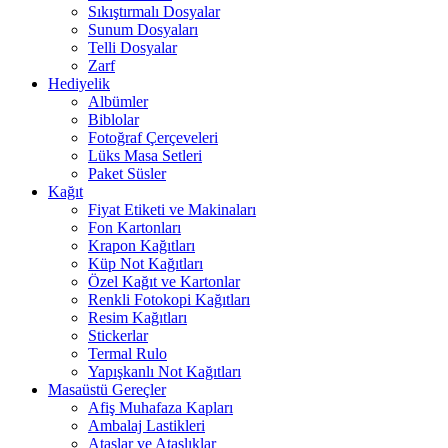
Sıkıştırmalı Dosyalar
Sunum Dosyaları
Telli Dosyalar
Zarf
Hediyelik
Albümler
Biblolar
Fotoğraf Çerçeveleri
Lüks Masa Setleri
Paket Süsler
Kağıt
Fiyat Etiketi ve Makinaları
Fon Kartonları
Krapon Kağıtları
Küp Not Kağıtları
Özel Kağıt ve Kartonlar
Renkli Fotokopi Kağıtları
Resim Kağıtları
Stickerlar
Termal Rulo
Yapışkanlı Not Kağıtları
Masaüstü Gereçler
Afiş Muhafaza Kapları
Ambalaj Lastikleri
Ataşlar ve Ataşlıklar