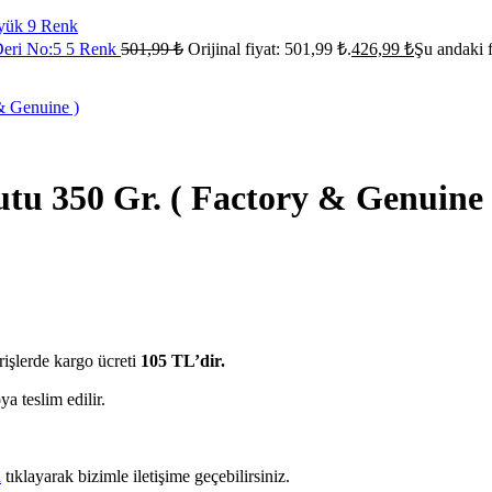
 Deri No:5 5 Renk
501,99
₺
Orijinal fiyat: 501,99 ₺.
426,99
₺
Şu andaki f
u 350 Gr. ( Factory & Genuine 
rişlerde kargo ücreti
105 TL’dir.
ya teslim edilir.
a
tıklayarak bizimle iletişime geçebilirsiniz.