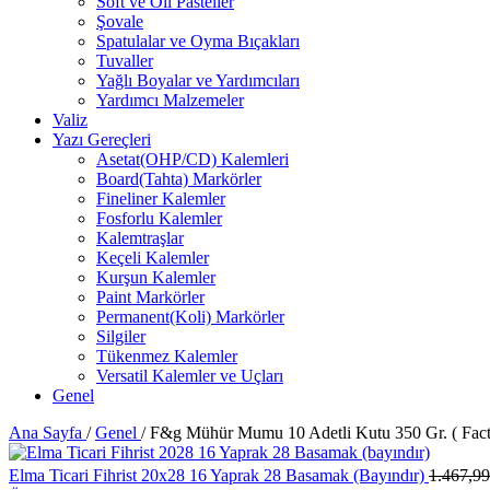
Soft ve Oil Pasteller
Şovale
Spatulalar ve Oyma Bıçakları
Tuvaller
Yağlı Boyalar ve Yardımcıları
Yardımcı Malzemeler
Valiz
Yazı Gereçleri
Asetat(OHP/CD) Kalemleri
Board(Tahta) Markörler
Fineliner Kalemler
Fosforlu Kalemler
Kalemtraşlar
Keçeli Kalemler
Kurşun Kalemler
Paint Markörler
Permanent(Koli) Markörler
Silgiler
Tükenmez Kalemler
Versatil Kalemler ve Uçları
Genel
Ana Sayfa
/
Genel
/
F&g Mühür Mumu 10 Adetli Kutu 350 Gr. ( Fact
Elma Ticari Fihrist 20x28 16 Yaprak 28 Basamak (Bayındır)
1.467,9