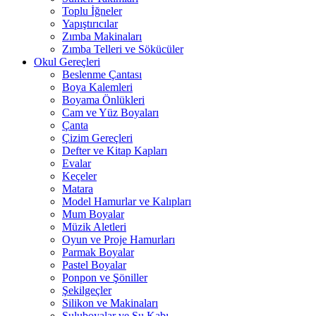
Toplu İğneler
Yapıştırıcılar
Zımba Makinaları
Zımba Telleri ve Sökücüler
Okul Gereçleri
Beslenme Çantası
Boya Kalemleri
Boyama Önlükleri
Cam ve Yüz Boyaları
Çanta
Çizim Gereçleri
Defter ve Kitap Kapları
Evalar
Keçeler
Matara
Model Hamurlar ve Kalıpları
Mum Boyalar
Müzik Aletleri
Oyun ve Proje Hamurları
Parmak Boyalar
Pastel Boyalar
Ponpon ve Şöniller
Şekilgeçler
Silikon ve Makinaları
Suluboyalar ve Su Kabı