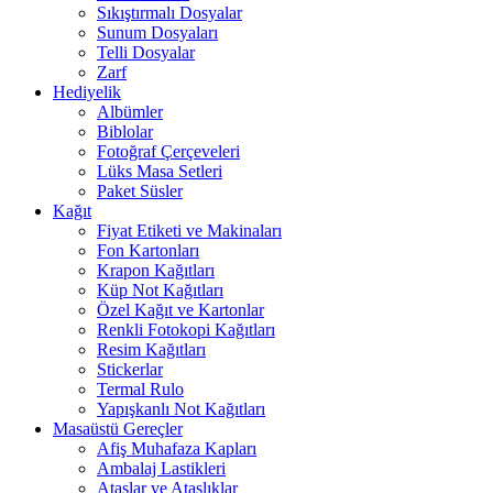
Sıkıştırmalı Dosyalar
Sunum Dosyaları
Telli Dosyalar
Zarf
Hediyelik
Albümler
Biblolar
Fotoğraf Çerçeveleri
Lüks Masa Setleri
Paket Süsler
Kağıt
Fiyat Etiketi ve Makinaları
Fon Kartonları
Krapon Kağıtları
Küp Not Kağıtları
Özel Kağıt ve Kartonlar
Renkli Fotokopi Kağıtları
Resim Kağıtları
Stickerlar
Termal Rulo
Yapışkanlı Not Kağıtları
Masaüstü Gereçler
Afiş Muhafaza Kapları
Ambalaj Lastikleri
Ataşlar ve Ataşlıklar