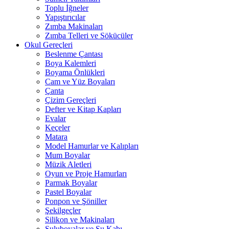
Toplu İğneler
Yapıştırıcılar
Zımba Makinaları
Zımba Telleri ve Sökücüler
Okul Gereçleri
Beslenme Çantası
Boya Kalemleri
Boyama Önlükleri
Cam ve Yüz Boyaları
Çanta
Çizim Gereçleri
Defter ve Kitap Kapları
Evalar
Keçeler
Matara
Model Hamurlar ve Kalıpları
Mum Boyalar
Müzik Aletleri
Oyun ve Proje Hamurları
Parmak Boyalar
Pastel Boyalar
Ponpon ve Şöniller
Şekilgeçler
Silikon ve Makinaları
Suluboyalar ve Su Kabı