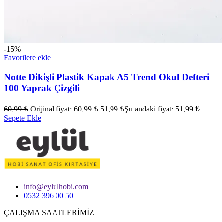
-15%
Favorilere ekle
Notte Dikişli Plastik Kapak A5 Trend Okul Defteri
100 Yaprak Çizgili
60,99
₺
Orijinal fiyat: 60,99 ₺.
51,99
₺
Şu andaki fiyat: 51,99 ₺.
Sepete Ekle
info@eylulhobi.com
0532 396 00 50
ÇALIŞMA SAATLERİMİZ