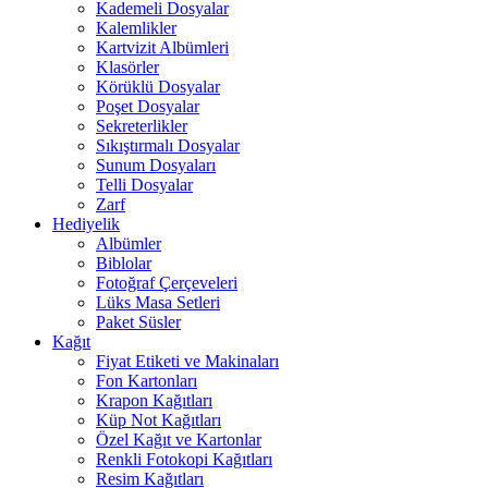
Kademeli Dosyalar
Kalemlikler
Kartvizit Albümleri
Klasörler
Körüklü Dosyalar
Poşet Dosyalar
Sekreterlikler
Sıkıştırmalı Dosyalar
Sunum Dosyaları
Telli Dosyalar
Zarf
Hediyelik
Albümler
Biblolar
Fotoğraf Çerçeveleri
Lüks Masa Setleri
Paket Süsler
Kağıt
Fiyat Etiketi ve Makinaları
Fon Kartonları
Krapon Kağıtları
Küp Not Kağıtları
Özel Kağıt ve Kartonlar
Renkli Fotokopi Kağıtları
Resim Kağıtları