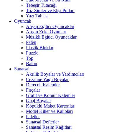
Tebeşir Tutacağı
Toz Simler ve Elişi Pulları
Yazı Tahtası
Oyuncak
Ahşap Eğitici Oyuncaklar
Ahşap Zeka Oyunları
Müzikli Eğitici Oyuncaklar
Paten
Plastik Bloklar
Puzzle
Top
Balon
Sanatsal
Akrilik Boyalar ve Yardımcıları
Cezanne Yağlı Boyalar
Dereceli Kalemler
Fırçalar
Grafit ve Kömür Kalemler
Guaj Boyalar
Köpüklü Maket Kartonlar
Model Killer ve Kalıpları
Paletler
Sanatsal Defterler
Sanatsal Resim Kağıtları