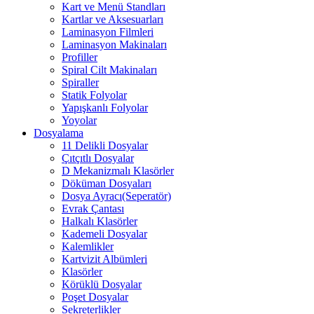
Kart ve Menü Standları
Kartlar ve Aksesuarları
Laminasyon Filmleri
Laminasyon Makinaları
Profiller
Spiral Cilt Makinaları
Spiraller
Statik Folyolar
Yapışkanlı Folyolar
Yoyolar
Dosyalama
11 Delikli Dosyalar
Çıtçıtlı Dosyalar
D Mekanizmalı Klasörler
Döküman Dosyaları
Dosya Ayracı(Seperatör)
Evrak Çantası
Halkalı Klasörler
Kademeli Dosyalar
Kalemlikler
Kartvizit Albümleri
Klasörler
Körüklü Dosyalar
Poşet Dosyalar
Sekreterlikler