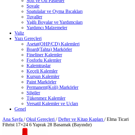
Soft ve Oil Pasteller
Şovale
Spatulalar ve Oyma Bıçakları
Tuvaller
Yağlı Boyalar ve Yardımcıları
Yardımcı Malzemeler
Valiz
Yazı Gereçleri
Asetat(OHP/CD) Kalemleri
Board(Tahta) Markörler
Fineliner Kalemler
Fosforlu Kalemler
Kalemtraşlar
Keçeli Kalemler
Kurşun Kalemler
Paint Markörler
Permanent(Koli) Markörler
Silgiler
Tükenmez Kalemler
Versatil Kalemler ve Uçları
Genel
Ana Sayfa
/
Okul Gereçleri
/
Defter ve Kitap Kapları
/
Elma Ticari
Fihrist 17×24 6 Yaprak 28 Basamak (Bayındır)