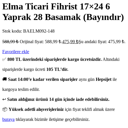
Elma Ticari Fihrist 17×24 6
Yaprak 28 Basamak (Bayındır)
Stok kodu:
BAELM092-148
588,99
₺
Orijinal fiyat: 588,99 ₺.
475,99
₺
Şu andaki fiyat: 475,99 ₺.
Favorilere ekle
✅
800 TL üzerindeki siparişlerde kargo ücretsizdir.
Altındaki
siparişlerde kargo ücreti
105 TL’dir.
🚚
Saat 14:00’e kadar verilen siparişler
aynı gün
Hepsijet
ile
kargoya teslim edilir.
↩️
Satın aldığınız ürünü 14 gün içinde iade edebilirsiniz.
📦
Yüksek adetli alışverişleriniz
için fiyat teklifi almak üzere
buraya
tıklayarak bizimle iletişime geçebilirsiniz.