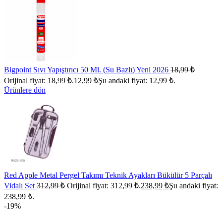
Bigpoint Sıvı Yapıştırıcı 50 Ml. (Su Bazlı) Yeni 2026
18,99
₺
Orijinal fiyat: 18,99 ₺.
12,99
₺
Şu andaki fiyat: 12,99 ₺.
Ürünlere dön
Red Apple Metal Pergel Takımı Teknik Ayakları Bükülür 5 Parçalı
Vidalı Set
312,99
₺
Orijinal fiyat: 312,99 ₺.
238,99
₺
Şu andaki fiyat:
238,99 ₺.
-19%