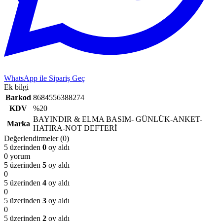
WhatsApp ile Sipariş Geç
Ek bilgi
Barkod
8684556388274
KDV
%20
BAYINDIR & ELMA BASIM- GÜNLÜK-ANKET-
Marka
HATIRA-NOT DEFTERİ
Değerlendirmeler (0)
5 üzerinden
0
oy aldı
0 yorum
5 üzerinden
5
oy aldı
0
5 üzerinden
4
oy aldı
0
5 üzerinden
3
oy aldı
0
5 üzerinden
2
oy aldı