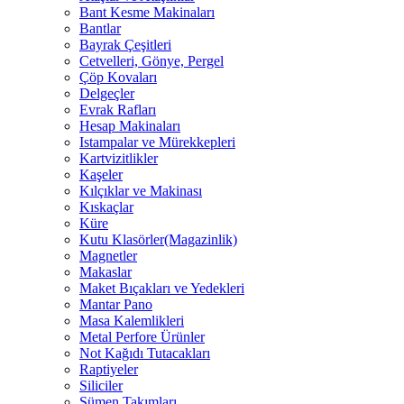
Bant Kesme Makinaları
Bantlar
Bayrak Çeşitleri
Cetvelleri, Gönye, Pergel
Çöp Kovaları
Delgeçler
Evrak Rafları
Hesap Makinaları
Istampalar ve Mürekkepleri
Kartvizitlikler
Kaşeler
Kılçıklar ve Makinası
Kıskaçlar
Küre
Kutu Klasörler(Magazinlik)
Magnetler
Makaslar
Maket Bıçakları ve Yedekleri
Mantar Pano
Masa Kalemlikleri
Metal Perfore Ürünler
Not Kağıdı Tutacakları
Raptiyeler
Siliciler
Sümen Takımları