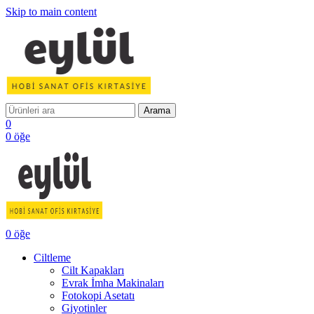
Skip to main content
Arama
0
0
öğe
0
öğe
Ciltleme
Cilt Kapakları
Evrak İmha Makinaları
Fotokopi Asetatı
Giyotinler