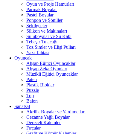
Oyun ve Proje Hamurları
Parmak Boyalar
Pastel Boyalar
Ponpon ve Şöniller
Şekilgeçler
Silikon ve Makinaları
Suluboyalar ve Su Kabı
Tebeşir Tutacağı
Toz Simler ve Elişi Pulları
Yazı Tahtası
Oyuncak
Ahşap Eğitici Oyuncaklar
Ahşap Zeka Oyunları
Müzikli Eğitici Oyuncaklar
Paten
Plastik Bloklar
Puzzle
Top
Balon
Sanatsal
Akrilik Boyalar ve Yardımcıları
Cezanne Yağlı Boyalar
Dereceli Kalemler
Fırçalar
Grafit ve Kömür Kalemler