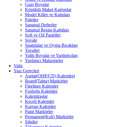
Guaj Boyalar
Köpüklü Maket Kartonlar
Model Killer ve Kalıpları
Paletler
Sanatsal Defterler
Sanatsal Resim Kağıtları
Soft ve Oil Pasteller
Şovale
Spatulalar ve Oyma Bıçakları
Tuvaller
Yağlı Boyalar ve Yardımcıları
Yardımcı Malzemeler
Valiz
Yazı Gereçleri
Asetat(OHP/CD) Kalemleri
Board(Tahta) Markörler
Fineliner Kalemler
Fosforlu Kalemler
Kalemtraşlar
Keçeli Kalemler
Kurşun Kalemler
Paint Markörler
Permanent(Koli) Markörler
Silgiler
Tükenmez Kalemler