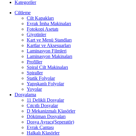
Kategoriler
Ciltleme
Cilt Kapakları
Evrak İmha Makinaları
Fotokopi Asetatı
Giyotinler
Kart ve Menü Standları
Kartlar ve Aksesuarları
Laminasyon Filmleri
Laminasyon Makinaları
Profiller
Spiral Cilt Makinaları
Spiraller
Statik Folyolar
Yapışkanlı Folyolar
Yoyolar
Dosyalama
11 Delikli Dosyalar
Çıtçıtlı Dosyalar
D Mekanizmalı Klasörler
Döküman Dosyaları
Dosya Ayracı(Seperatör)
Evrak Çantası
Halkalı Klasörler