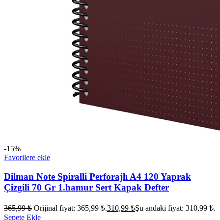
-15%
Favorilere ekle
Dilman Note Spiralli Perforajlı A4 120 Yaprak
Çizgili 70 Gr 1.hamur Sert Kapak Defter
365,99
₺
Orijinal fiyat: 365,99 ₺.
310,99
₺
Şu andaki fiyat: 310,99 ₺.
Sepete Ekle