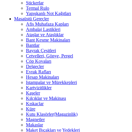
Stickerlar
Termal Rulo
Yapışkanlı Not Kağıtları
Masaüstü Gereçler
Afiş Muhafaza Kapları
Ambalaj Lastikleri
Ataşlar ve Ataşlıklar
Bant Kesme Makinaları
Bantlar
Bayrak Çeşitleri
Cetvelleri, Gönye, Pergel
Çöp Kovaları
Delgeçler
Evrak Rafları
Hesap Makinaları
Istampalar ve Mürekkepleri
Kartvizitlikler
Kaşeler
Kılçıklar ve Makinası
Kıskaçlar
Küre
Kutu Klasörler(Magazinlik)
Magnetler
Makaslar
Maket Bıçakları ve Yedekleri