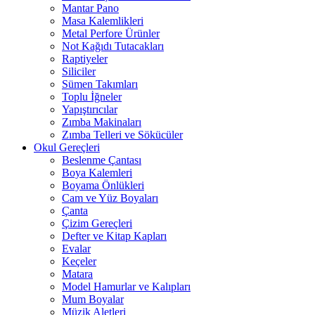
Mantar Pano
Masa Kalemlikleri
Metal Perfore Ürünler
Not Kağıdı Tutacakları
Raptiyeler
Siliciler
Sümen Takımları
Toplu İğneler
Yapıştırıcılar
Zımba Makinaları
Zımba Telleri ve Sökücüler
Okul Gereçleri
Beslenme Çantası
Boya Kalemleri
Boyama Önlükleri
Cam ve Yüz Boyaları
Çanta
Çizim Gereçleri
Defter ve Kitap Kapları
Evalar
Keçeler
Matara
Model Hamurlar ve Kalıpları
Mum Boyalar
Müzik Aletleri