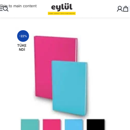
Skip to main content
Ana Sayfa
/
Okul Gereçleri
/
Defter ve Kitap Kapları
-22%
TÜKE
NDI