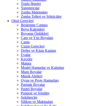
Toplu İğneler
Yapıştırıcılar
Zımba Makinaları
Zımba Telleri ve Sökücüler
Okul Gereçleri
Beslenme Çantası
Boya Kalemleri
Boyama Önlükleri
Cam ve Yüz Boyaları
Çanta
Çizim Gereçleri
Defter ve Kitap Kapları
Evalar
Keçeler
Matara
Model Hamurlar ve Kalıpları
Mum Boyalar
Müzik Aletleri
Oyun ve Proje Hamurları
Parmak Boyalar
Pastel Boyalar
Ponpon ve Şöniller
Şekilgeçler
Silikon ve Makinaları
Suluboyalar ve Su Kabı