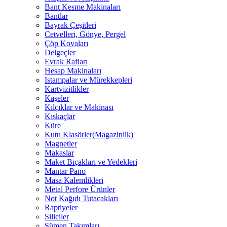
Bant Kesme Makinaları
Bantlar
Bayrak Çeşitleri
Cetvelleri, Gönye, Pergel
Çöp Kovaları
Delgeçler
Evrak Rafları
Hesap Makinaları
Istampalar ve Mürekkepleri
Kartvizitlikler
Kaşeler
Kılçıklar ve Makinası
Kıskaçlar
Küre
Kutu Klasörler(Magazinlik)
Magnetler
Makaslar
Maket Bıçakları ve Yedekleri
Mantar Pano
Masa Kalemlikleri
Metal Perfore Ürünler
Not Kağıdı Tutacakları
Raptiyeler
Siliciler
Sümen Takımları