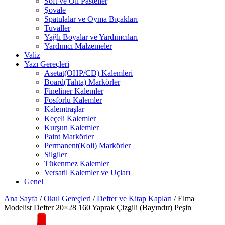
Soft ve Oil Pasteller
Şovale
Spatulalar ve Oyma Bıçakları
Tuvaller
Yağlı Boyalar ve Yardımcıları
Yardımcı Malzemeler
Valiz
Yazı Gereçleri
Asetat(OHP/CD) Kalemleri
Board(Tahta) Markörler
Fineliner Kalemler
Fosforlu Kalemler
Kalemtraşlar
Keçeli Kalemler
Kurşun Kalemler
Paint Markörler
Permanent(Koli) Markörler
Silgiler
Tükenmez Kalemler
Versatil Kalemler ve Uçları
Genel
Ana Sayfa
/
Okul Gereçleri
/
Defter ve Kitap Kapları
/
Elma
Modelist Defter 20×28 160 Yaprak Çizgili (Bayındır) Peşin