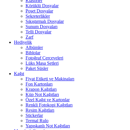
Klasörler
Körüklü Dosyalar
Poşet Dosyalar
Sekreterlikler
Sıkıştırmalı Dosyalar
Sunum Dosyaları
Telli Dosyalar
Zarf
Hediyelik
Albümler
Biblolar
Fotoğraf Çerçeveleri
Lüks Masa Setleri
Paket Süsler
Kağıt
Fiyat Etiketi ve Makinaları
Fon Kartonları
Krapon Kağıtları
Küp Not Kağıtları
Özel Kağıt ve Kartonlar
Renkli Fotokopi Kağıtları
Resim Kağıtları
Stickerlar
Termal Rulo
Yapışkanlı Not Kağıtları