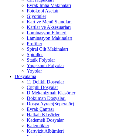
Evrak İmha Makinaları
Fotokopi Asetatı
Giyotinler
Kart ve Menü Standları
Kartlar ve Aksesuarları
Laminasyon Filmleri
Laminasyon Makinaları
Profiller
Spiral Cilt Makinaları
Spiraller
Statik Folyolar
Yapışkanlı Folyolar
Yoyolar
Dosyalama
11 Delikli Dosyalar
Çıtçıtlı Dosyalar
D Mekanizmalı Klasörler
Döküman Dosyaları
Dosya Ayracı(Seperatör)
Evrak Çantası
Halkalı Klasörler
Kademeli Dosyalar
Kalemlikler
Kartvizit Albümleri