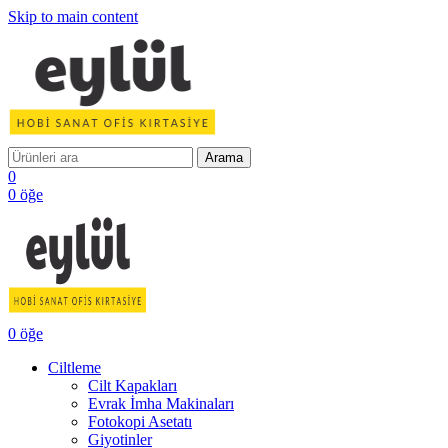
Skip to main content
Arama
0
0
öğe
0
öğe
Ciltleme
Cilt Kapakları
Evrak İmha Makinaları
Fotokopi Asetatı
Giyotinler