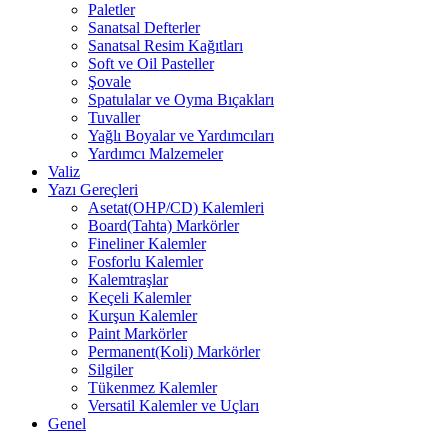
Paletler
Sanatsal Defterler
Sanatsal Resim Kağıtları
Soft ve Oil Pasteller
Şovale
Spatulalar ve Oyma Bıçakları
Tuvaller
Yağlı Boyalar ve Yardımcıları
Yardımcı Malzemeler
Valiz
Yazı Gereçleri
Asetat(OHP/CD) Kalemleri
Board(Tahta) Markörler
Fineliner Kalemler
Fosforlu Kalemler
Kalemtraşlar
Keçeli Kalemler
Kurşun Kalemler
Paint Markörler
Permanent(Koli) Markörler
Silgiler
Tükenmez Kalemler
Versatil Kalemler ve Uçları
Genel