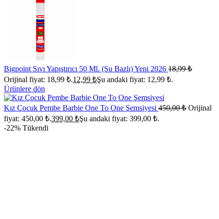
Bigpoint Sıvı Yapıştırıcı 50 Ml. (Su Bazlı) Yeni 2026
18,99
₺
Orijinal fiyat: 18,99 ₺.
12,99
₺
Şu andaki fiyat: 12,99 ₺.
Ürünlere dön
Kız Çocuk Pembe Barbie One To One Şemsiyesi
450,00
₺
Orijinal
fiyat: 450,00 ₺.
399,00
₺
Şu andaki fiyat: 399,00 ₺.
-22%
Tükendi