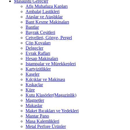
Masaüstü Gereçler
Afiş Muhafaza Kapları
Ambalaj Lastikleri
Ataşlar ve Ataşlıklar
Bant Kesme Makinaları
Bantlar
Bayrak Çeşitleri
Cetvelleri, Gönye, Pergel
Çöp Kovaları
Delgeçler
Evrak Rafları
Hesap Makinaları
Istampalar ve Mürekkepleri
Kartvizitlikler
Kaşeler
Kılçıklar ve Makinası
Kıskaçlar
Küre
Kutu Klasörler(Magazinlik)
Magnetler
Makaslar
Maket Bıçakları ve Yedekleri
Mantar Pano
Masa Kalemlikleri
Metal Perfore Ürünler