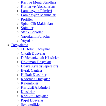
Kart ve Menü Standları
Kartlar ve Aksesuarları
Laminasyon Filmleri
Laminasyon Makinaları
Profiller
Spiral Cilt Makinaları
Spiraller
Statik Folyolar
Yapışkanlı Folyolar
Yoyolar
Dosyalama
11 Delikli Dosyalar
Çıtçıtlı Dosyalar
D Mekanizmalı Klasörler
Döküman Dosyaları
Dosya Ayracı(Seperatör)
Evrak Çantası
Halkalı Klasörler
Kademeli Dosyalar
Kalemlikler
Kartvizit Albümleri
Klasörler
Körüklü Dosyalar
Poşet Dosyalar
Sekreterlikler