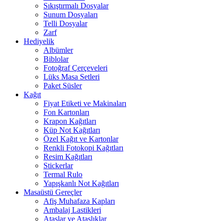
Sıkıştırmalı Dosyalar
Sunum Dosyaları
Telli Dosyalar
Zarf
Hediyelik
Albümler
Biblolar
Fotoğraf Çerçeveleri
Lüks Masa Setleri
Paket Süsler
Kağıt
Fiyat Etiketi ve Makinaları
Fon Kartonları
Krapon Kağıtları
Küp Not Kağıtları
Özel Kağıt ve Kartonlar
Renkli Fotokopi Kağıtları
Resim Kağıtları
Stickerlar
Termal Rulo
Yapışkanlı Not Kağıtları
Masaüstü Gereçler
Afiş Muhafaza Kapları
Ambalaj Lastikleri
Ataşlar ve Ataşlıklar