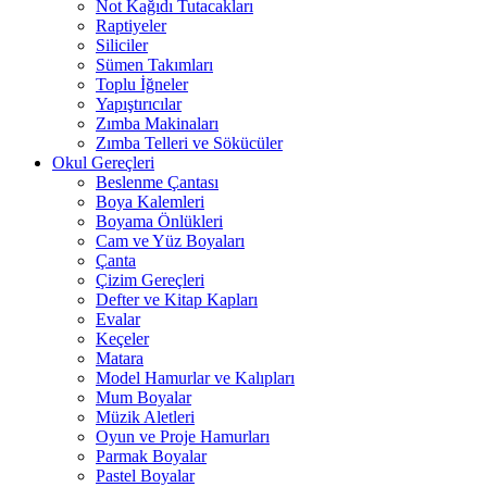
Not Kağıdı Tutacakları
Raptiyeler
Siliciler
Sümen Takımları
Toplu İğneler
Yapıştırıcılar
Zımba Makinaları
Zımba Telleri ve Sökücüler
Okul Gereçleri
Beslenme Çantası
Boya Kalemleri
Boyama Önlükleri
Cam ve Yüz Boyaları
Çanta
Çizim Gereçleri
Defter ve Kitap Kapları
Evalar
Keçeler
Matara
Model Hamurlar ve Kalıpları
Mum Boyalar
Müzik Aletleri
Oyun ve Proje Hamurları
Parmak Boyalar
Pastel Boyalar