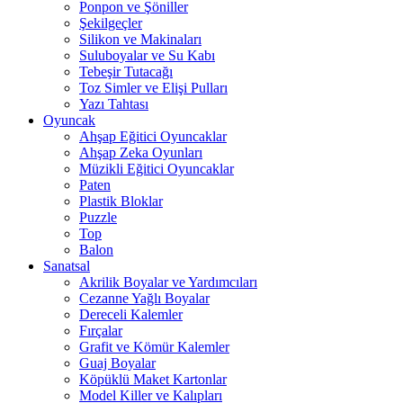
Ponpon ve Şöniller
Şekilgeçler
Silikon ve Makinaları
Suluboyalar ve Su Kabı
Tebeşir Tutacağı
Toz Simler ve Elişi Pulları
Yazı Tahtası
Oyuncak
Ahşap Eğitici Oyuncaklar
Ahşap Zeka Oyunları
Müzikli Eğitici Oyuncaklar
Paten
Plastik Bloklar
Puzzle
Top
Balon
Sanatsal
Akrilik Boyalar ve Yardımcıları
Cezanne Yağlı Boyalar
Dereceli Kalemler
Fırçalar
Grafit ve Kömür Kalemler
Guaj Boyalar
Köpüklü Maket Kartonlar
Model Killer ve Kalıpları