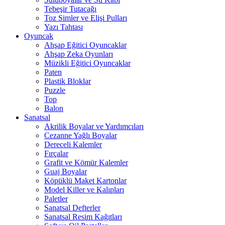
Tebeşir Tutacağı
Toz Simler ve Elişi Pulları
Yazı Tahtası
Oyuncak
Ahşap Eğitici Oyuncaklar
Ahşap Zeka Oyunları
Müzikli Eğitici Oyuncaklar
Paten
Plastik Bloklar
Puzzle
Top
Balon
Sanatsal
Akrilik Boyalar ve Yardımcıları
Cezanne Yağlı Boyalar
Dereceli Kalemler
Fırçalar
Grafit ve Kömür Kalemler
Guaj Boyalar
Köpüklü Maket Kartonlar
Model Killer ve Kalıpları
Paletler
Sanatsal Defterler
Sanatsal Resim Kağıtları