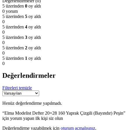
Değerlendirmeler (0)
5 üzerinden
0
oy aldı
0 yorum
5 üzerinden
5
oy aldı
0
5 üzerinden
4
oy aldı
0
5 üzerinden
3
oy aldı
0
5 üzerinden
2
oy aldı
0
5 üzerinden
1
oy aldı
0
Değerlendirmeler
Filtreleri temizle
Henüz değerlendirme yapılmadı.
“Elma Modelist Defter 20×28 160 Yaprak Çizgili (Bayındır) Peşin”
için yorum yapan ilk kişi siz olun
Değerlendirme yazabilmek için
oturum açmalısınız
.