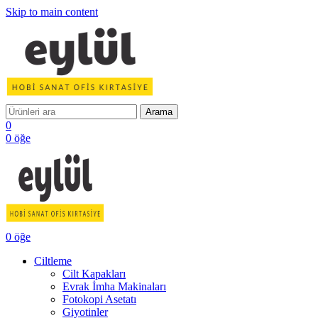
Skip to main content
Arama
0
0
öğe
0
öğe
Ciltleme
Cilt Kapakları
Evrak İmha Makinaları
Fotokopi Asetatı
Giyotinler