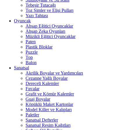
Tebeşir Tutacağı
Toz Simler ve Elişi Pulları
Yazı Tahtası
Oyuncak
Ahşap Eğitici Oyuncaklar
Ahşap Zeka Oyunları
Müzikli Eğitici Oyuncaklar
Paten
Plastik Bloklar
Puzzle
Top
Balon
Sanatsal
Akrilik Boyalar ve Yardımcıları
Cezanne Yağlı Boyalar
Dereceli Kalemler
Fırçalar
Grafit ve Kömür Kalemler
Guaj Boyalar
Köpüklü Maket Kartonlar
Model Killer ve Kalıpları
Paletler
Sanatsal Defterler
Sanatsal Resim Kağıtları