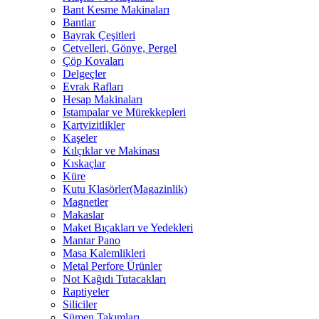
Bant Kesme Makinaları
Bantlar
Bayrak Çeşitleri
Cetvelleri, Gönye, Pergel
Çöp Kovaları
Delgeçler
Evrak Rafları
Hesap Makinaları
Istampalar ve Mürekkepleri
Kartvizitlikler
Kaşeler
Kılçıklar ve Makinası
Kıskaçlar
Küre
Kutu Klasörler(Magazinlik)
Magnetler
Makaslar
Maket Bıçakları ve Yedekleri
Mantar Pano
Masa Kalemlikleri
Metal Perfore Ürünler
Not Kağıdı Tutacakları
Raptiyeler
Siliciler
Sümen Takımları