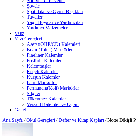
Soft ve Oil Pasteller
Şovale
Spatulalar ve Oyma Bıçakları
Tuvaller
Yağlı Boyalar ve Yardımcıları
Yardımcı Malzemeler
Valiz
Yazı Gereçleri
Asetat(OHP/CD) Kalemleri
Board(Tahta) Markörler
Fineliner Kalemler
Fosforlu Kalemler
Kalemtraşlar
Keçeli Kalemler
Kurşun Kalemler
Paint Markörler
Permanent(Koli) Markörler
Silgiler
Tükenmez Kalemler
Versatil Kalemler ve Uçları
Genel
Ana Sayfa
/
Okul Gereçleri
/
Defter ve Kitap Kapları
/
Notte Dikişli 