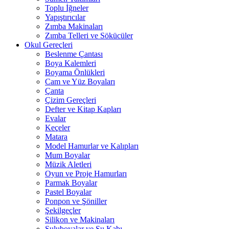
Toplu İğneler
Yapıştırıcılar
Zımba Makinaları
Zımba Telleri ve Sökücüler
Okul Gereçleri
Beslenme Çantası
Boya Kalemleri
Boyama Önlükleri
Cam ve Yüz Boyaları
Çanta
Çizim Gereçleri
Defter ve Kitap Kapları
Evalar
Keçeler
Matara
Model Hamurlar ve Kalıpları
Mum Boyalar
Müzik Aletleri
Oyun ve Proje Hamurları
Parmak Boyalar
Pastel Boyalar
Ponpon ve Şöniller
Şekilgeçler
Silikon ve Makinaları
Suluboyalar ve Su Kabı