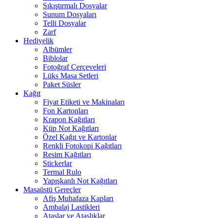
Sıkıştırmalı Dosyalar
Sunum Dosyaları
Telli Dosyalar
Zarf
Hediyelik
Albümler
Biblolar
Fotoğraf Çerçeveleri
Lüks Masa Setleri
Paket Süsler
Kağıt
Fiyat Etiketi ve Makinaları
Fon Kartonları
Krapon Kağıtları
Küp Not Kağıtları
Özel Kağıt ve Kartonlar
Renkli Fotokopi Kağıtları
Resim Kağıtları
Stickerlar
Termal Rulo
Yapışkanlı Not Kağıtları
Masaüstü Gereçler
Afiş Muhafaza Kapları
Ambalaj Lastikleri
Ataşlar ve Ataşlıklar