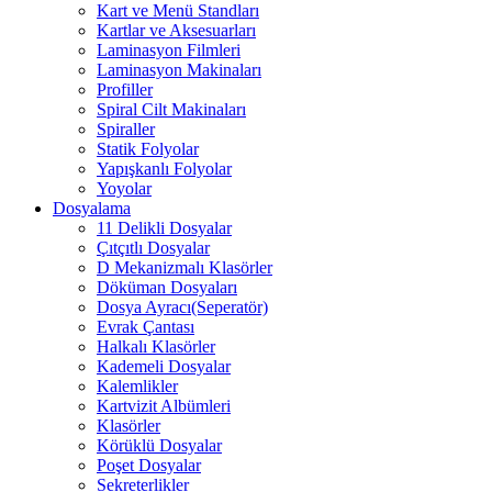
Kart ve Menü Standları
Kartlar ve Aksesuarları
Laminasyon Filmleri
Laminasyon Makinaları
Profiller
Spiral Cilt Makinaları
Spiraller
Statik Folyolar
Yapışkanlı Folyolar
Yoyolar
Dosyalama
11 Delikli Dosyalar
Çıtçıtlı Dosyalar
D Mekanizmalı Klasörler
Döküman Dosyaları
Dosya Ayracı(Seperatör)
Evrak Çantası
Halkalı Klasörler
Kademeli Dosyalar
Kalemlikler
Kartvizit Albümleri
Klasörler
Körüklü Dosyalar
Poşet Dosyalar
Sekreterlikler