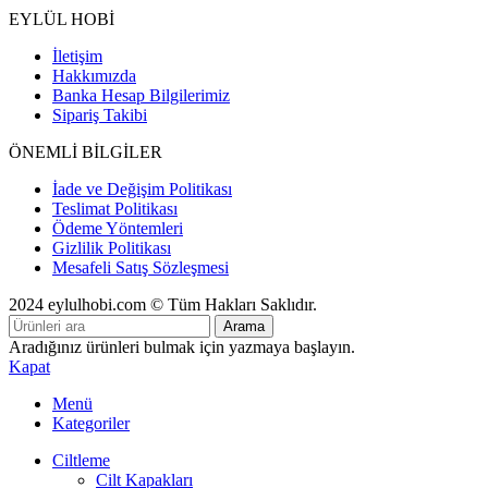
EYLÜL HOBİ
İletişim
Hakkımızda
Banka Hesap Bilgilerimiz
Sipariş Takibi
ÖNEMLİ BİLGİLER
İade ve Değişim Politikası
Teslimat Politikası
Ödeme Yöntemleri
Gizlilik Politikası
Mesafeli Satış Sözleşmesi
2024 eylulhobi.com © Tüm Hakları Saklıdır.
Arama
Aradığınız ürünleri bulmak için yazmaya başlayın.
Kapat
Menü
Kategoriler
Ciltleme
Cilt Kapakları