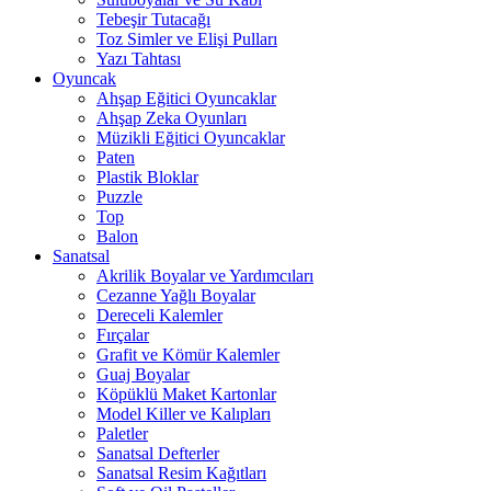
Tebeşir Tutacağı
Toz Simler ve Elişi Pulları
Yazı Tahtası
Oyuncak
Ahşap Eğitici Oyuncaklar
Ahşap Zeka Oyunları
Müzikli Eğitici Oyuncaklar
Paten
Plastik Bloklar
Puzzle
Top
Balon
Sanatsal
Akrilik Boyalar ve Yardımcıları
Cezanne Yağlı Boyalar
Dereceli Kalemler
Fırçalar
Grafit ve Kömür Kalemler
Guaj Boyalar
Köpüklü Maket Kartonlar
Model Killer ve Kalıpları
Paletler
Sanatsal Defterler
Sanatsal Resim Kağıtları