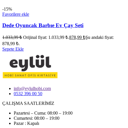
-15%
Favorilere ekle
Dede Oyuncak Barbıe Ev Çay Seti
1.033,99
₺
Orijinal fiyat: 1.033,99 ₺.
878,99
₺
Şu andaki fiyat:
878,99 ₺.
Sepete Ekle
info@eylulhobi.com
0532 396 00 50
ÇALIŞMA SAATLERİMİZ
Pazartesi – Cuma: 08:00 – 19:00
Cumartesi: 08:00 – 19:00
Pazar : Kapalı