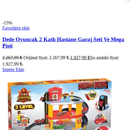
-15%
Favorilere ekle
Dede Oyuncak 2 Katlı Hastane Garaj Seti Ve Mega
Pisti
2.267,99
₺
Orijinal fiyat: 2.267,99 ₺.
1.927,99
₺
Şu andaki fiyat:
1.927,99 ₺.
Sepete Ekle