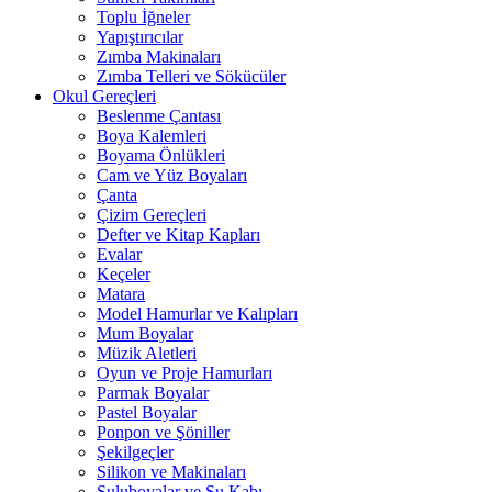
Toplu İğneler
Yapıştırıcılar
Zımba Makinaları
Zımba Telleri ve Sökücüler
Okul Gereçleri
Beslenme Çantası
Boya Kalemleri
Boyama Önlükleri
Cam ve Yüz Boyaları
Çanta
Çizim Gereçleri
Defter ve Kitap Kapları
Evalar
Keçeler
Matara
Model Hamurlar ve Kalıpları
Mum Boyalar
Müzik Aletleri
Oyun ve Proje Hamurları
Parmak Boyalar
Pastel Boyalar
Ponpon ve Şöniller
Şekilgeçler
Silikon ve Makinaları
Suluboyalar ve Su Kabı