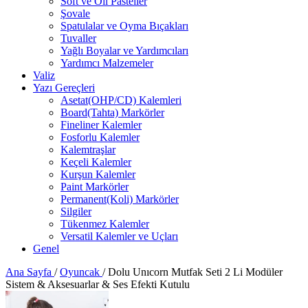
Soft ve Oil Pasteller
Şovale
Spatulalar ve Oyma Bıçakları
Tuvaller
Yağlı Boyalar ve Yardımcıları
Yardımcı Malzemeler
Valiz
Yazı Gereçleri
Asetat(OHP/CD) Kalemleri
Board(Tahta) Markörler
Fineliner Kalemler
Fosforlu Kalemler
Kalemtraşlar
Keçeli Kalemler
Kurşun Kalemler
Paint Markörler
Permanent(Koli) Markörler
Silgiler
Tükenmez Kalemler
Versatil Kalemler ve Uçları
Genel
Ana Sayfa
/
Oyuncak
/
Dolu Unıcorn Mutfak Seti 2 Li Modüler
Sistem & Aksesuarlar & Ses Efekti Kutulu