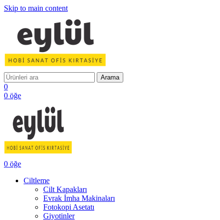
Skip to main content
Arama
0
0
öğe
0
öğe
Ciltleme
Cilt Kapakları
Evrak İmha Makinaları
Fotokopi Asetatı
Giyotinler