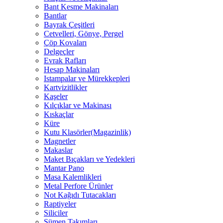
Bant Kesme Makinaları
Bantlar
Bayrak Çeşitleri
Cetvelleri, Gönye, Pergel
Çöp Kovaları
Delgeçler
Evrak Rafları
Hesap Makinaları
Istampalar ve Mürekkepleri
Kartvizitlikler
Kaşeler
Kılçıklar ve Makinası
Kıskaçlar
Küre
Kutu Klasörler(Magazinlik)
Magnetler
Makaslar
Maket Bıçakları ve Yedekleri
Mantar Pano
Masa Kalemlikleri
Metal Perfore Ürünler
Not Kağıdı Tutacakları
Raptiyeler
Siliciler
Sümen Takımları