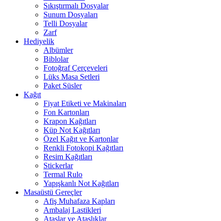
Sıkıştırmalı Dosyalar
Sunum Dosyaları
Telli Dosyalar
Zarf
Hediyelik
Albümler
Biblolar
Fotoğraf Çerçeveleri
Lüks Masa Setleri
Paket Süsler
Kağıt
Fiyat Etiketi ve Makinaları
Fon Kartonları
Krapon Kağıtları
Küp Not Kağıtları
Özel Kağıt ve Kartonlar
Renkli Fotokopi Kağıtları
Resim Kağıtları
Stickerlar
Termal Rulo
Yapışkanlı Not Kağıtları
Masaüstü Gereçler
Afiş Muhafaza Kapları
Ambalaj Lastikleri
Ataşlar ve Ataşlıklar