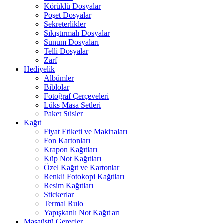
Körüklü Dosyalar
Poşet Dosyalar
Sekreterlikler
Sıkıştırmalı Dosyalar
Sunum Dosyaları
Telli Dosyalar
Zarf
Hediyelik
Albümler
Biblolar
Fotoğraf Çerçeveleri
Lüks Masa Setleri
Paket Süsler
Kağıt
Fiyat Etiketi ve Makinaları
Fon Kartonları
Krapon Kağıtları
Küp Not Kağıtları
Özel Kağıt ve Kartonlar
Renkli Fotokopi Kağıtları
Resim Kağıtları
Stickerlar
Termal Rulo
Yapışkanlı Not Kağıtları
Masaüstü Gereçler