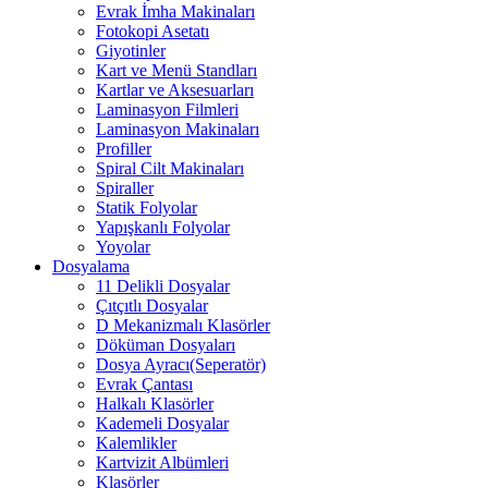
Evrak İmha Makinaları
Fotokopi Asetatı
Giyotinler
Kart ve Menü Standları
Kartlar ve Aksesuarları
Laminasyon Filmleri
Laminasyon Makinaları
Profiller
Spiral Cilt Makinaları
Spiraller
Statik Folyolar
Yapışkanlı Folyolar
Yoyolar
Dosyalama
11 Delikli Dosyalar
Çıtçıtlı Dosyalar
D Mekanizmalı Klasörler
Döküman Dosyaları
Dosya Ayracı(Seperatör)
Evrak Çantası
Halkalı Klasörler
Kademeli Dosyalar
Kalemlikler
Kartvizit Albümleri
Klasörler