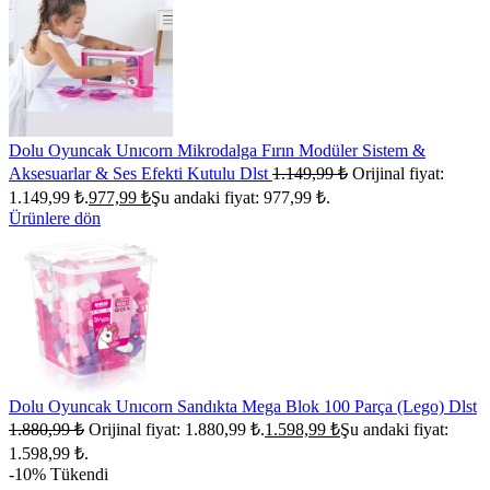
Dolu Oyuncak Unıcorn Mikrodalga Fırın Modüler Sistem &
Aksesuarlar & Ses Efekti Kutulu Dlst
1.149,99
₺
Orijinal fiyat:
1.149,99 ₺.
977,99
₺
Şu andaki fiyat: 977,99 ₺.
Ürünlere dön
Dolu Oyuncak Unıcorn Sandıkta Mega Blok 100 Parça (Lego) Dlst
1.880,99
₺
Orijinal fiyat: 1.880,99 ₺.
1.598,99
₺
Şu andaki fiyat:
1.598,99 ₺.
-10%
Tükendi