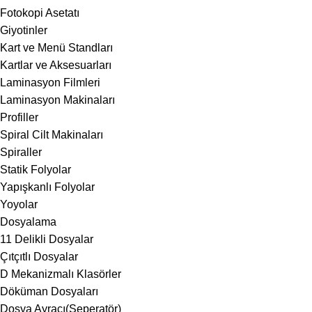
Fotokopi Asetatı
Giyotinler
Kart ve Menü Standları
Kartlar ve Aksesuarları
Laminasyon Filmleri
Laminasyon Makinaları
Profiller
Spiral Cilt Makinaları
Spiraller
Statik Folyolar
Yapışkanlı Folyolar
Yoyolar
Dosyalama
11 Delikli Dosyalar
Çıtçıtlı Dosyalar
D Mekanizmalı Klasörler
Döküman Dosyaları
Dosya Ayracı(Seperatör)