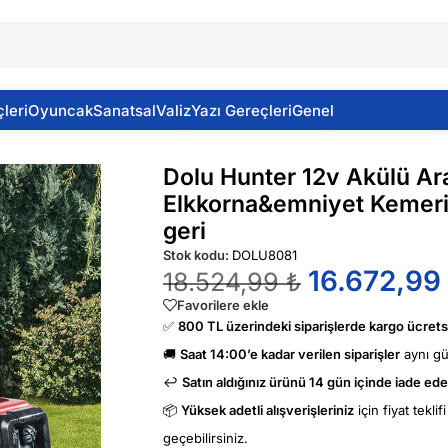
leri
Oyuncak
Sanatsal
Valiz
Yazı Gereçleri
Genel
andalı & Elkkorna&emniyet Kemeri& Radıo-mp3 & Abs& İleri-
Dolu Hunter 12v Akülü A
Elkkorna&emniyet Kemeri
geri
Stok kodu:
DOLU8081
16.672,99
18.524,99
₺
Favorilere ekle
✅
800 TL üzerindeki siparişlerde kargo ücretsi
🚚
Saat 14:00’e kadar verilen siparişler
aynı g
↩️
Satın aldığınız ürünü 14 gün içinde iade edeb
📦
Yüksek adetli alışverişleriniz
için fiyat tekli
geçebilirsiniz.