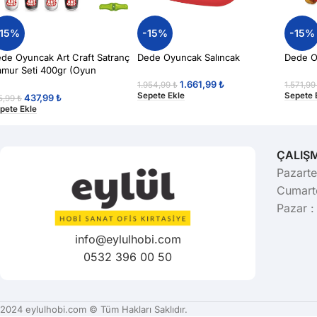
-15%
-15%
-15%
de Oyuncak Art Craft Satranç
Dede Oyuncak Salıncak
Dede O
mur Seti 400gr (Oyun
amuru)
1.661,99
₺
1.954,99
₺
1.571,9
Sepete Ekle
Sepete 
437,99
₺
5,99
₺
pete Ekle
ÇALIŞ
Pazarte
Cumarte
Pazar :
info@eylulhobi.com
0532 396 00 50
2024 eylulhobi.com © Tüm Hakları Saklıdır.