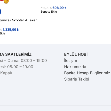
608,99
₺
716,99
₺
Sepete Ekle
yuncak Scooter 4 Teker
1.335,99
₺
9
₺
Ekle
MA SAATLERİMİZ
EYLÜL HOBİ
si – Cuma: 08:00 – 19:00
İletişim
si: 08:00 – 19:00
Hakkımızda
 Kapalı
Banka Hesap Bilgilerimiz
Sipariş Takibi