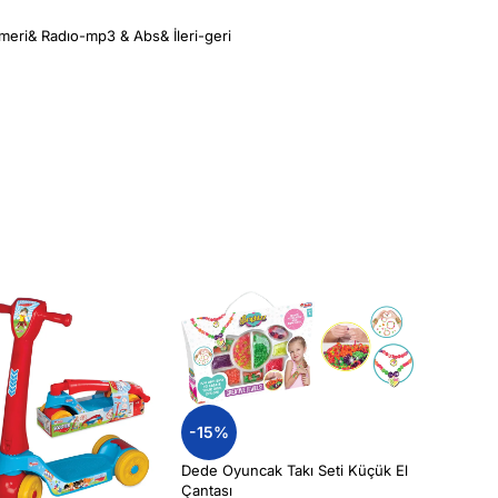
eri& Radıo-mp3 & Abs& İleri-geri
-15%
Dede Oyuncak Takı Seti Küçük El
Çantası