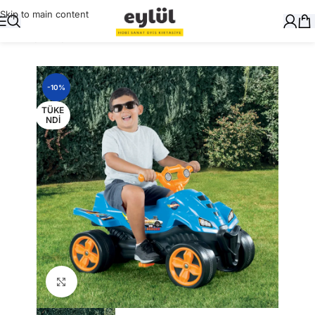
Skip to main content
Ana Sayfa
/
Oyuncak
-10%
TÜKE
NDI
Büyütmek için tıklayın