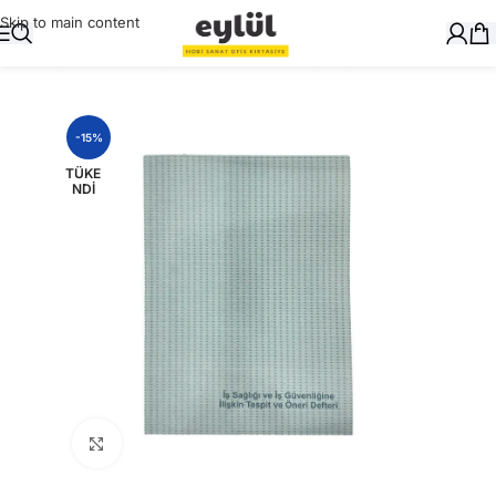
Skip to main content
Ana Sayfa
/
Okul Gereçleri
/
Defter ve Kitap Kapları
-15%
TÜKE
NDI
Büyütmek için tıklayın