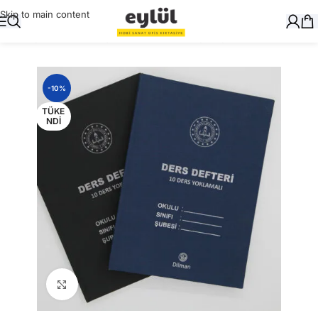
Skip to main content
Ana Sayfa
/
Okul Gereçleri
/
Defter ve Kitap Kapları
-10%
TÜKE
NDI
Büyütmek için tıklayın