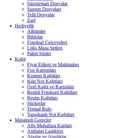
Sıkıştırmalı Dosyalar
Sunum Dosyaları
Telli Dosyalar
Zarf
Hediyelik
Albümler
Biblolar
Fotoğraf Çerçeveleri
Lüks Masa Setleri
Paket Süsler
Kağıt
Fiyat Etiketi ve Makinaları
Fon Kartonları
Krapon Kağıtları
Küp Not Kağıtları
Özel Kağıt ve Kartonlar
Renkli Fotokopi Kağıtları
Resim Kağıtları
Stickerlar
Termal Rulo
Yapışkanlı Not Kağıtları
Masaüstü Gereçler
Afiş Muhafaza Kapları
Ambalaj Lastikleri
Ataşlar ve Ataşlıklar