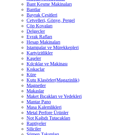
Bant Kesme Makinaları
Bantlar
Bayrak Çeşitleri
Cetvelleri, Gönye, Pergel
Çöp Kovaları
Delgeçler
Evrak Rafları
Hesap Makinaları
Istampalar ve Mürekkepleri
Kartvizitlikler
Kaşeler
Kılçıklar ve Makinası
Kıskaçlar
Küre
Kutu Klasörler(Magazinlik)
Magnetler
Makaslar
Maket Bıçakları ve Yedekleri
Mantar Pano
Masa Kalemlikleri
Metal Perfore Ürünler
Not Kağıdı Tutacakları
Raptiyeler
Siliciler
Sümen Takımları