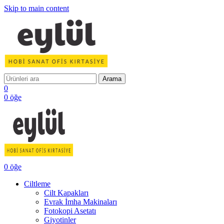
Skip to main content
Arama
0
0
öğe
0
öğe
Ciltleme
Cilt Kapakları
Evrak İmha Makinaları
Fotokopi Asetatı
Giyotinler