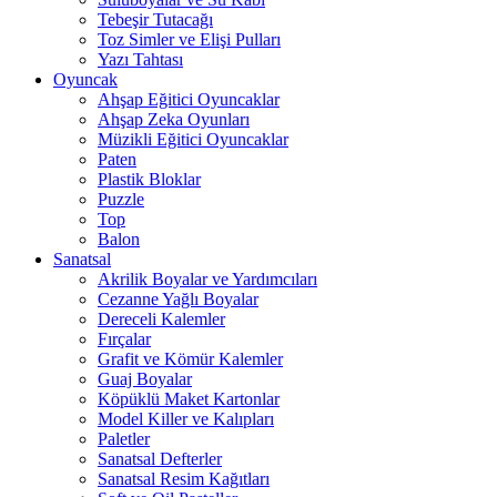
Tebeşir Tutacağı
Toz Simler ve Elişi Pulları
Yazı Tahtası
Oyuncak
Ahşap Eğitici Oyuncaklar
Ahşap Zeka Oyunları
Müzikli Eğitici Oyuncaklar
Paten
Plastik Bloklar
Puzzle
Top
Balon
Sanatsal
Akrilik Boyalar ve Yardımcıları
Cezanne Yağlı Boyalar
Dereceli Kalemler
Fırçalar
Grafit ve Kömür Kalemler
Guaj Boyalar
Köpüklü Maket Kartonlar
Model Killer ve Kalıpları
Paletler
Sanatsal Defterler
Sanatsal Resim Kağıtları