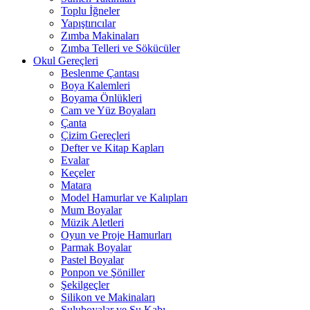
Toplu İğneler
Yapıştırıcılar
Zımba Makinaları
Zımba Telleri ve Sökücüler
Okul Gereçleri
Beslenme Çantası
Boya Kalemleri
Boyama Önlükleri
Cam ve Yüz Boyaları
Çanta
Çizim Gereçleri
Defter ve Kitap Kapları
Evalar
Keçeler
Matara
Model Hamurlar ve Kalıpları
Mum Boyalar
Müzik Aletleri
Oyun ve Proje Hamurları
Parmak Boyalar
Pastel Boyalar
Ponpon ve Şöniller
Şekilgeçler
Silikon ve Makinaları
Suluboyalar ve Su Kabı