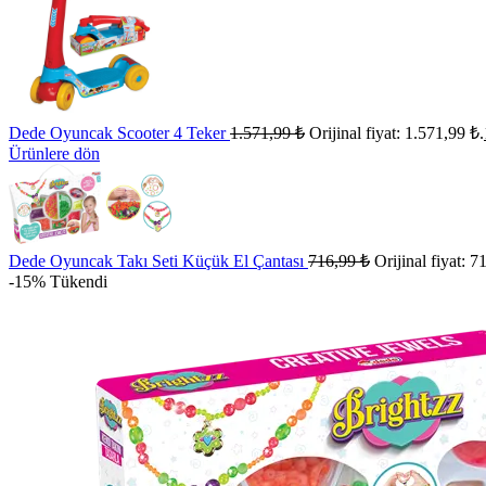
Dede Oyuncak Scooter 4 Teker
1.571,99
₺
Orijinal fiyat: 1.571,99 ₺.
Ürünlere dön
Dede Oyuncak Takı Seti Küçük El Çantası
716,99
₺
Orijinal fiyat: 7
-15%
Tükendi