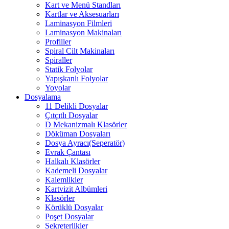
Kart ve Menü Standları
Kartlar ve Aksesuarları
Laminasyon Filmleri
Laminasyon Makinaları
Profiller
Spiral Cilt Makinaları
Spiraller
Statik Folyolar
Yapışkanlı Folyolar
Yoyolar
Dosyalama
11 Delikli Dosyalar
Çıtçıtlı Dosyalar
D Mekanizmalı Klasörler
Döküman Dosyaları
Dosya Ayracı(Seperatör)
Evrak Çantası
Halkalı Klasörler
Kademeli Dosyalar
Kalemlikler
Kartvizit Albümleri
Klasörler
Körüklü Dosyalar
Poşet Dosyalar
Sekreterlikler