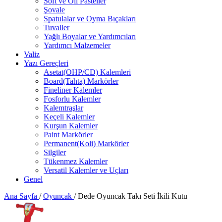
Soft ve Oil Pasteller
Şovale
Spatulalar ve Oyma Bıçakları
Tuvaller
Yağlı Boyalar ve Yardımcıları
Yardımcı Malzemeler
Valiz
Yazı Gereçleri
Asetat(OHP/CD) Kalemleri
Board(Tahta) Markörler
Fineliner Kalemler
Fosforlu Kalemler
Kalemtraşlar
Keçeli Kalemler
Kurşun Kalemler
Paint Markörler
Permanent(Koli) Markörler
Silgiler
Tükenmez Kalemler
Versatil Kalemler ve Uçları
Genel
Ana Sayfa
/
Oyuncak
/
Dede Oyuncak Takı Seti İkili Kutu