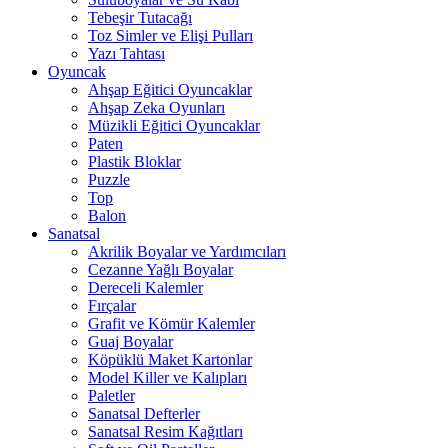
Tebeşir Tutacağı
Toz Simler ve Elişi Pulları
Yazı Tahtası
Oyuncak
Ahşap Eğitici Oyuncaklar
Ahşap Zeka Oyunları
Müzikli Eğitici Oyuncaklar
Paten
Plastik Bloklar
Puzzle
Top
Balon
Sanatsal
Akrilik Boyalar ve Yardımcıları
Cezanne Yağlı Boyalar
Dereceli Kalemler
Fırçalar
Grafit ve Kömür Kalemler
Guaj Boyalar
Köpüklü Maket Kartonlar
Model Killer ve Kalıpları
Paletler
Sanatsal Defterler
Sanatsal Resim Kağıtları