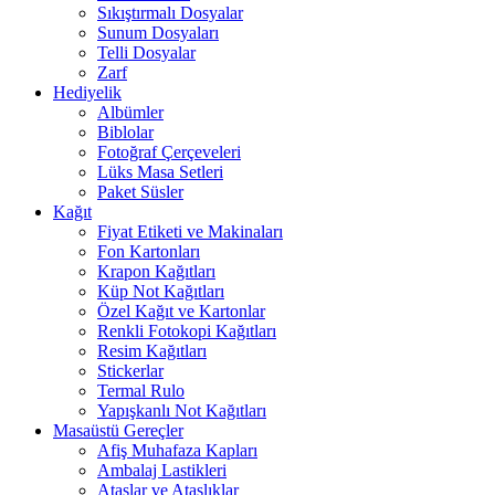
Sıkıştırmalı Dosyalar
Sunum Dosyaları
Telli Dosyalar
Zarf
Hediyelik
Albümler
Biblolar
Fotoğraf Çerçeveleri
Lüks Masa Setleri
Paket Süsler
Kağıt
Fiyat Etiketi ve Makinaları
Fon Kartonları
Krapon Kağıtları
Küp Not Kağıtları
Özel Kağıt ve Kartonlar
Renkli Fotokopi Kağıtları
Resim Kağıtları
Stickerlar
Termal Rulo
Yapışkanlı Not Kağıtları
Masaüstü Gereçler
Afiş Muhafaza Kapları
Ambalaj Lastikleri
Ataşlar ve Ataşlıklar