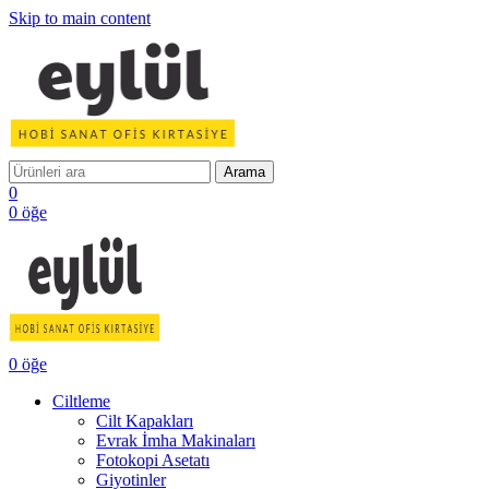
Skip to main content
Arama
0
0
öğe
0
öğe
Ciltleme
Cilt Kapakları
Evrak İmha Makinaları
Fotokopi Asetatı
Giyotinler