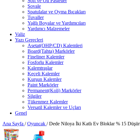
Soft ve Oil Pasteller
Şovale
Spatulalar ve Oyma Bıçakları
Tuvaller
Yağlı Boyalar ve Yardımcıları
Yardımcı Malzemeler
Valiz
Yazı Gereçleri
Asetat(OHP/CD) Kalemleri
Board(Tahta) Markörler
Fineliner Kalemler
Fosforlu Kalemler
Kalemtraşlar
Keçeli Kalemler
Kurşun Kalemler
Paint Markörler
Permanent(Koli) Markörler
Silgiler
Tükenmez Kalemler
Versatil Kalemler ve Uçları
Genel
Ana Sayfa
/
Oyuncak
/
Dede Niloya İki Katlı Ev Bloklar % 15 Düşür