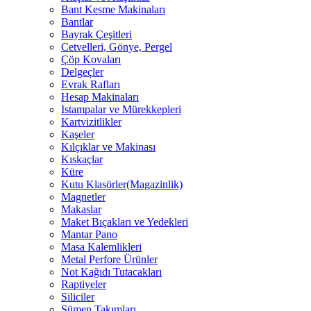
Bant Kesme Makinaları
Bantlar
Bayrak Çeşitleri
Cetvelleri, Gönye, Pergel
Çöp Kovaları
Delgeçler
Evrak Rafları
Hesap Makinaları
Istampalar ve Mürekkepleri
Kartvizitlikler
Kaşeler
Kılçıklar ve Makinası
Kıskaçlar
Küre
Kutu Klasörler(Magazinlik)
Magnetler
Makaslar
Maket Bıçakları ve Yedekleri
Mantar Pano
Masa Kalemlikleri
Metal Perfore Ürünler
Not Kağıdı Tutacakları
Raptiyeler
Siliciler
Sümen Takımları