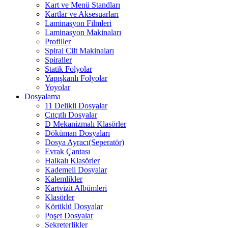
Kart ve Menü Standları
Kartlar ve Aksesuarları
Laminasyon Filmleri
Laminasyon Makinaları
Profiller
Spiral Cilt Makinaları
Spiraller
Statik Folyolar
Yapışkanlı Folyolar
Yoyolar
Dosyalama
11 Delikli Dosyalar
Çıtçıtlı Dosyalar
D Mekanizmalı Klasörler
Döküman Dosyaları
Dosya Ayracı(Seperatör)
Evrak Çantası
Halkalı Klasörler
Kademeli Dosyalar
Kalemlikler
Kartvizit Albümleri
Klasörler
Körüklü Dosyalar
Poşet Dosyalar
Sekreterlikler