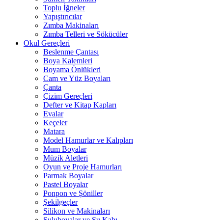
Toplu İğneler
Yapıştırıcılar
Zımba Makinaları
Zımba Telleri ve Sökücüler
Okul Gereçleri
Beslenme Çantası
Boya Kalemleri
Boyama Önlükleri
Cam ve Yüz Boyaları
Çanta
Çizim Gereçleri
Defter ve Kitap Kapları
Evalar
Keçeler
Matara
Model Hamurlar ve Kalıpları
Mum Boyalar
Müzik Aletleri
Oyun ve Proje Hamurları
Parmak Boyalar
Pastel Boyalar
Ponpon ve Şöniller
Şekilgeçler
Silikon ve Makinaları
Suluboyalar ve Su Kabı