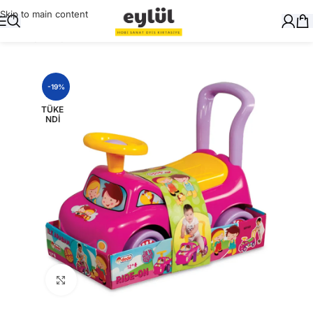
Skip to main content
Ana Sayfa
/
Oyuncak
-19%
TÜKE
NDI
Büyütmek için tıklayın