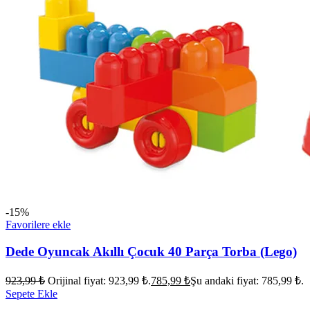
-15%
Favorilere ekle
Dede Oyuncak Akıllı Çocuk 40 Parça Torba (Lego)
923,99
₺
Orijinal fiyat: 923,99 ₺.
785,99
₺
Şu andaki fiyat: 785,99 ₺.
Sepete Ekle