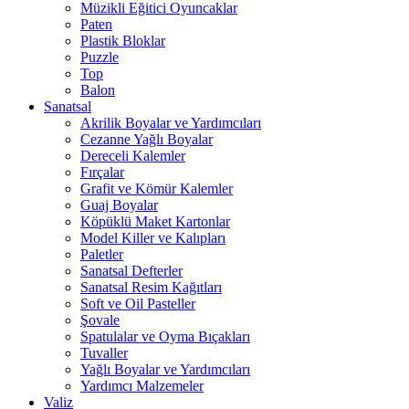
Müzikli Eğitici Oyuncaklar
Paten
Plastik Bloklar
Puzzle
Top
Balon
Sanatsal
Akrilik Boyalar ve Yardımcıları
Cezanne Yağlı Boyalar
Dereceli Kalemler
Fırçalar
Grafit ve Kömür Kalemler
Guaj Boyalar
Köpüklü Maket Kartonlar
Model Killer ve Kalıpları
Paletler
Sanatsal Defterler
Sanatsal Resim Kağıtları
Soft ve Oil Pasteller
Şovale
Spatulalar ve Oyma Bıçakları
Tuvaller
Yağlı Boyalar ve Yardımcıları
Yardımcı Malzemeler
Valiz