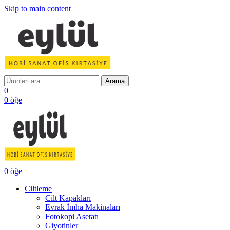
Skip to main content
Arama
0
0
öğe
0
öğe
Ciltleme
Cilt Kapakları
Evrak İmha Makinaları
Fotokopi Asetatı
Giyotinler