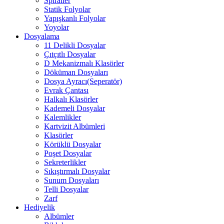
Spiraller
Statik Folyolar
Yapışkanlı Folyolar
Yoyolar
Dosyalama
11 Delikli Dosyalar
Çıtçıtlı Dosyalar
D Mekanizmalı Klasörler
Döküman Dosyaları
Dosya Ayracı(Seperatör)
Evrak Çantası
Halkalı Klasörler
Kademeli Dosyalar
Kalemlikler
Kartvizit Albümleri
Klasörler
Körüklü Dosyalar
Poşet Dosyalar
Sekreterlikler
Sıkıştırmalı Dosyalar
Sunum Dosyaları
Telli Dosyalar
Zarf
Hediyelik
Albümler