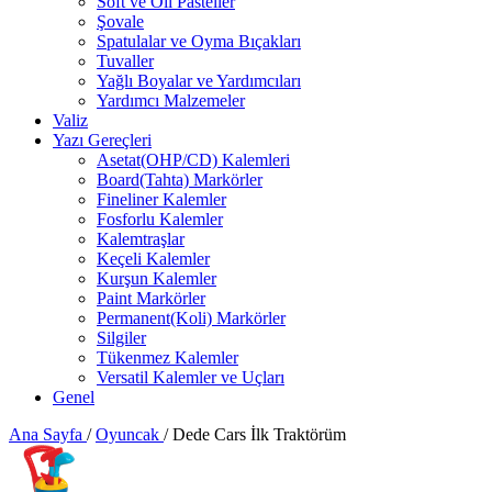
Soft ve Oil Pasteller
Şovale
Spatulalar ve Oyma Bıçakları
Tuvaller
Yağlı Boyalar ve Yardımcıları
Yardımcı Malzemeler
Valiz
Yazı Gereçleri
Asetat(OHP/CD) Kalemleri
Board(Tahta) Markörler
Fineliner Kalemler
Fosforlu Kalemler
Kalemtraşlar
Keçeli Kalemler
Kurşun Kalemler
Paint Markörler
Permanent(Koli) Markörler
Silgiler
Tükenmez Kalemler
Versatil Kalemler ve Uçları
Genel
Ana Sayfa
/
Oyuncak
/
Dede Cars İlk Traktörüm