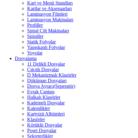
Kart ve Menü Standları
Kartlar ve Aksesuarları
Laminasyon Filmleri
Laminasyon Makinaları
Profiller
Spiral Cilt Makinaları
Spiraller
Statik Folyolar
Yapışkanlı Folyolar
Yoyolar
Dosyalama
11 Delikli Dosyalar
Çıtçıtlı Dosyalar
D Mekanizmalı Klasörler
Döküman Dosyaları
Dosya Ayracı(Seperatör)
Evrak Çantası
Halkalı Klasörler
Kademeli Dosyalar
Kalemlikler
Kartvizit Albümleri
Klasörler
Körüklü Dosyalar
Poşet Dosyalar
Sekreterlikler