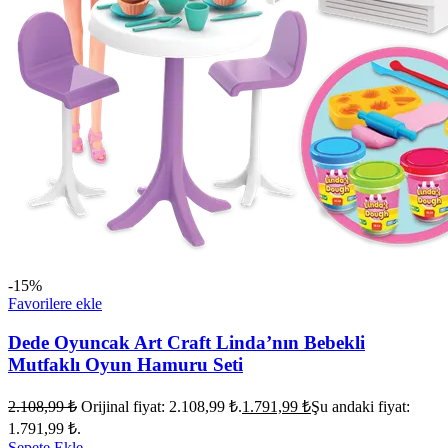
-15%
Favorilere ekle
Dede Oyuncak Art Craft Linda’nın Bebekli
Mutfaklı Oyun Hamuru Seti
2.108,99
₺
Orijinal fiyat: 2.108,99 ₺.
1.791,99
₺
Şu andaki fiyat:
1.791,99 ₺.
Sepete Ekle