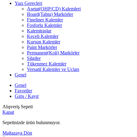
Yazı Gereçleri
Asetat(OHP/CD) Kalemleri
Board(Tahta) Markörler
Fineliner Kalemler
Fosforlu Kalemler
Kalemtraşlar
Keçeli Kalemler
Kurşun Kalemler
Paint Markörler
Permanent(Koli) Markörler
Silgiler
Tükenmez Kalemler
Versatil Kalemler ve Uçları
Genel
Genel
Favoriler
Giriş / Kayıt
Alışveriş Sepeti
Kapat
Sepetinizde ürün bulunmuyor.
Mağazaya Dön