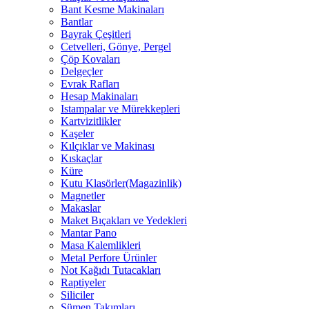
Bant Kesme Makinaları
Bantlar
Bayrak Çeşitleri
Cetvelleri, Gönye, Pergel
Çöp Kovaları
Delgeçler
Evrak Rafları
Hesap Makinaları
Istampalar ve Mürekkepleri
Kartvizitlikler
Kaşeler
Kılçıklar ve Makinası
Kıskaçlar
Küre
Kutu Klasörler(Magazinlik)
Magnetler
Makaslar
Maket Bıçakları ve Yedekleri
Mantar Pano
Masa Kalemlikleri
Metal Perfore Ürünler
Not Kağıdı Tutacakları
Raptiyeler
Siliciler
Sümen Takımları