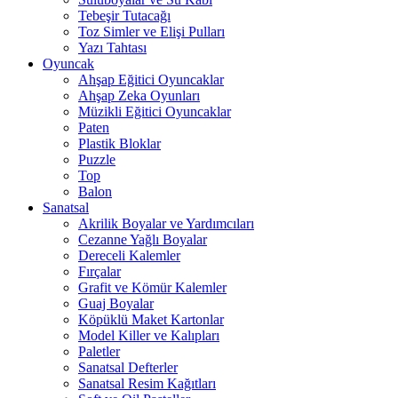
Tebeşir Tutacağı
Toz Simler ve Elişi Pulları
Yazı Tahtası
Oyuncak
Ahşap Eğitici Oyuncaklar
Ahşap Zeka Oyunları
Müzikli Eğitici Oyuncaklar
Paten
Plastik Bloklar
Puzzle
Top
Balon
Sanatsal
Akrilik Boyalar ve Yardımcıları
Cezanne Yağlı Boyalar
Dereceli Kalemler
Fırçalar
Grafit ve Kömür Kalemler
Guaj Boyalar
Köpüklü Maket Kartonlar
Model Killer ve Kalıpları
Paletler
Sanatsal Defterler
Sanatsal Resim Kağıtları