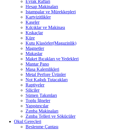
Evrak Rafları
Hesap Makinaları
Istampalar ve Mürekkepleri
Kartvizitlikler
Kaşeler
Kılçıklar ve Makinası
Kıskaçlar
Küre
Kutu Klasörler(Magazinlik)
Magnetler
Makaslar
Maket Bıçakları ve Yedekleri
Mantar Pano
Masa Kalemlikleri
Metal Perfore Ürünler
Not Kağıdı Tutacakları
Raptiyeler
Siliciler
Sümen Takımları
Toplu İğneler
Yapıştırıcılar
Zımba Makinaları
Zımba Telleri ve Sökücüler
Okul Gereçleri
Beslenme Çantası