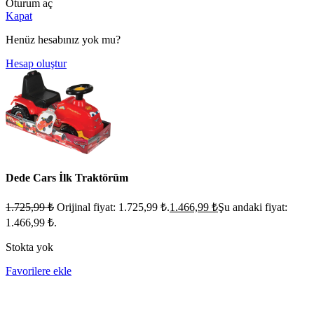
Oturum aç
Kapat
Henüz hesabınız yok mu?
Hesap oluştur
Dede Cars İlk Traktörüm
1.725,99
₺
Orijinal fiyat: 1.725,99 ₺.
1.466,99
₺
Şu andaki fiyat:
1.466,99 ₺.
Stokta yok
Favorilere ekle