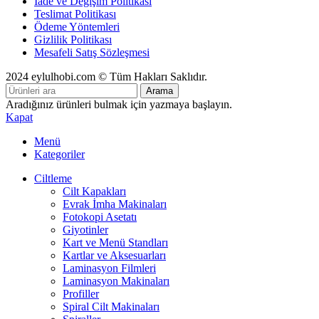
İade ve Değişim Politikası
Teslimat Politikası
Ödeme Yöntemleri
Gizlilik Politikası
Mesafeli Satış Sözleşmesi
2024 eylulhobi.com © Tüm Hakları Saklıdır.
Arama
Aradığınız ürünleri bulmak için yazmaya başlayın.
Kapat
Menü
Kategoriler
Ciltleme
Cilt Kapakları
Evrak İmha Makinaları
Fotokopi Asetatı
Giyotinler
Kart ve Menü Standları
Kartlar ve Aksesuarları
Laminasyon Filmleri
Laminasyon Makinaları
Profiller
Spiral Cilt Makinaları