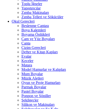
Toplu İğneler
Yapıştırıcılar
Zımba Makinaları
Zımba Telleri ve Sökücüler
Okul Gereçleri
Beslenme Çantası
Boya Kalemleri
Boyama Önlükleri
Cam ve Yüz Boyaları
Çanta
Çizim Gereçleri
Defter ve Kitap Kapları
Evalar
Keçeler
Matara
Model Hamurlar ve Kalıpları
Mum Boyalar
Müzik Aletleri
Oyun ve Proje Hamurları
Parmak Boyalar
Pastel Boyalar
Ponpon ve Şöniller
Şekilgeçler
Silikon ve Makinaları
Suluboyalar ve Su Kabı