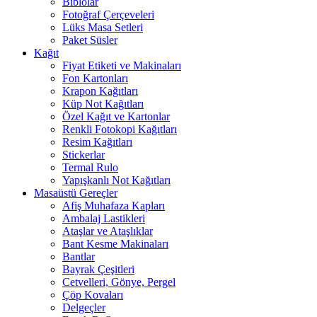
Biblolar
Fotoğraf Çerçeveleri
Lüks Masa Setleri
Paket Süsler
Kağıt
Fiyat Etiketi ve Makinaları
Fon Kartonları
Krapon Kağıtları
Küp Not Kağıtları
Özel Kağıt ve Kartonlar
Renkli Fotokopi Kağıtları
Resim Kağıtları
Stickerlar
Termal Rulo
Yapışkanlı Not Kağıtları
Masaüstü Gereçler
Afiş Muhafaza Kapları
Ambalaj Lastikleri
Ataşlar ve Ataşlıklar
Bant Kesme Makinaları
Bantlar
Bayrak Çeşitleri
Cetvelleri, Gönye, Pergel
Çöp Kovaları
Delgeçler