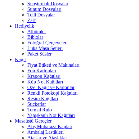
Sıkıştırmalı Dosyalar
Sunum Dosyaları
Telli Dosyalar
Zarf
Hediyelik
Albümler
Biblolar
Fotoğraf Çerçeveleri
Lüks Masa Setleri
Paket Süsler
Kağıt
Fiyat Etiketi ve Makinaları
Fon Kartonları
Krapon Kağıtları
Küp Not Kağıtları
Özel Kağıt ve Kartonlar
Renkli Fotokopi Kağıtları
Resim Kağıtları
Stickerlar
Termal Rulo
Yapışkanlı Not Kağıtları
Masaüstü Gereçler
Afiş Muhafaza Kapları
Ambalaj Lastikleri
Ataşlar ve Ataşlıklar