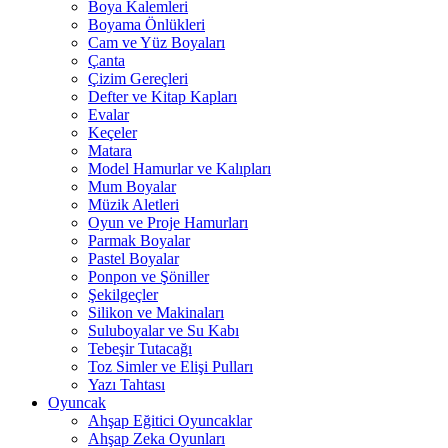
Boya Kalemleri
Boyama Önlükleri
Cam ve Yüz Boyaları
Çanta
Çizim Gereçleri
Defter ve Kitap Kapları
Evalar
Keçeler
Matara
Model Hamurlar ve Kalıpları
Mum Boyalar
Müzik Aletleri
Oyun ve Proje Hamurları
Parmak Boyalar
Pastel Boyalar
Ponpon ve Şöniller
Şekilgeçler
Silikon ve Makinaları
Suluboyalar ve Su Kabı
Tebeşir Tutacağı
Toz Simler ve Elişi Pulları
Yazı Tahtası
Oyuncak
Ahşap Eğitici Oyuncaklar
Ahşap Zeka Oyunları