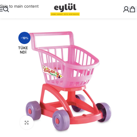
Skip to main content
Ana Sayfa
/
Oyuncak
-19%
TÜKE
NDI
Büyütmek için tıklayın