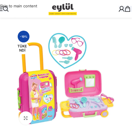
Skip to main content
Ana Sayfa
/
Oyuncak
-19%
TÜKE
NDI
Büyütmek için tıklayın