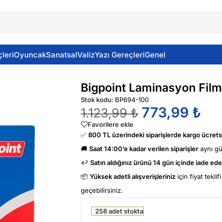
leri
Oyuncak
Sanatsal
Valiz
Yazı Gereçleri
Genel
ilmi A4 100 Mıcron
Bigpoint Laminasyon Film
Stok kodu:
BP694-100
773,99
₺
1.123,99
₺
Favorilere ekle
✅
800 TL üzerindeki siparişlerde kargo ücretsi
🚚
Saat 14:00’e kadar verilen siparişler
aynı g
↩️
Satın aldığınız ürünü 14 gün içinde iade edeb
📦
Yüksek adetli alışverişleriniz
için fiyat tekli
geçebilirsiniz.
258 adet stokta