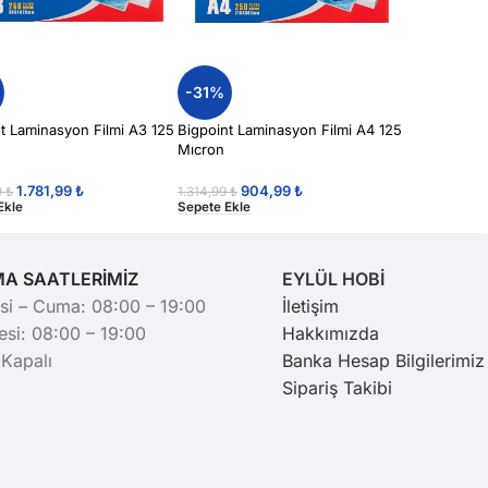
-31%
t Laminasyon Filmi A3 125
Bigpoint Laminasyon Filmi A4 125
Mıcron
1.781,99
₺
904,99
₺
9
₺
1.314,99
₺
Ekle
Sepete Ekle
MA SAATLERİMİZ
EYLÜL HOBİ
si – Cuma: 08:00 – 19:00
İletişim
si: 08:00 – 19:00
Hakkımızda
 Kapalı
Banka Hesap Bilgilerimiz
Sipariş Takibi