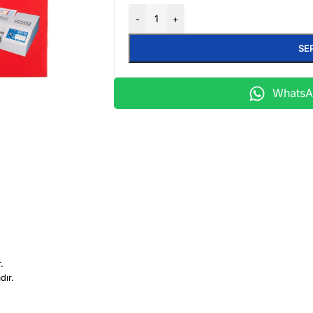
-
+
SE
WhatsAp
.
dır.