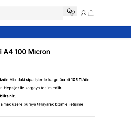
i A4 100 Mıcron
zdir.
Altındaki siparişlerde kargo ücreti
105 TL’dir.
ün
Hepsijet
ile kargoya teslim edilir.
ilirsiniz.
fi almak üzere
buraya
tıklayarak bizimle iletişime