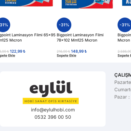
-31%
-31%
-31%
gpoint Laminasyon Filmi 65×95
Bigpoint Laminasyon Filmi
Bigpoin
125 Mıcron
78×102 Mm125 Mıcron
Mıcron
122,99
₺
148,99
₺
8,99
₺
216,99
₺
2.586,9
pete Ekle
Sepete Ekle
Sepete 
ÇALIŞ
Pazarte
Cumarte
Pazar :
info@eylulhobi.com
0532 396 00 50