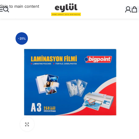
Skip to main content
Ana Sayfa
/
Ciltleme
/
Laminasyon Filmleri
-31%
Büyütmek için tıklayın