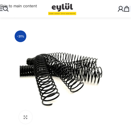
Skip to main content
Ana Sayfa
/
Ciltleme
/
Spiraller
-31%
Büyütmek için tıklayın