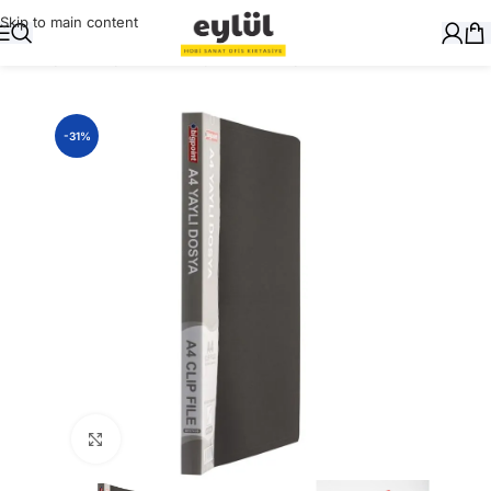
Skip to main content
Ana Sayfa
/
Dosyalama
/
Sıkıştırmalı Dosyalar
-31%
Büyütmek için tıklayın