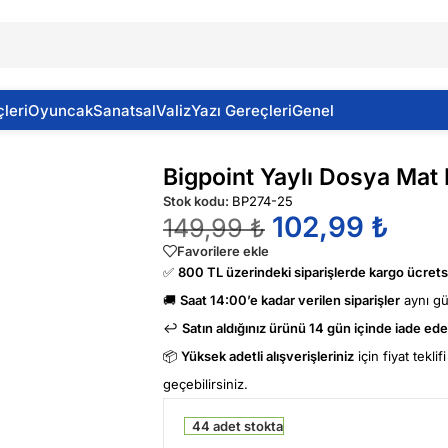
leri
Oyuncak
Sanatsal
Valiz
Yazı Gereçleri
Genel
a Mat Kırmızı
Bigpoint Yaylı Dosya Mat 
Stok kodu:
BP274-25
102,99
₺
149,99
₺
Favorilere ekle
✅
800 TL üzerindeki siparişlerde kargo ücretsi
🚚
Saat 14:00’e kadar verilen siparişler
aynı g
↩️
Satın aldığınız ürünü 14 gün içinde iade edeb
📦
Yüksek adetli alışverişleriniz
için fiyat tekli
geçebilirsiniz.
44 adet stokta