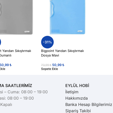
-31%
t Yandan Sıkıştırmalı
Bigpoint Yandan Sıkıştırmalı
Dumanlı
Dosya Mavi
50,99
₺
50,99
₺
73,99
₺
Ekle
Sepete Ekle
MA SAATLERİMİZ
EYLÜL HOBİ
si – Cuma: 08:00 – 19:00
İletişim
si: 08:00 – 19:00
Hakkımızda
 Kapalı
Banka Hesap Bilgilerimiz
Sipariş Takibi