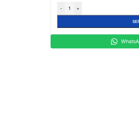
-
+
SE
WhatsAp