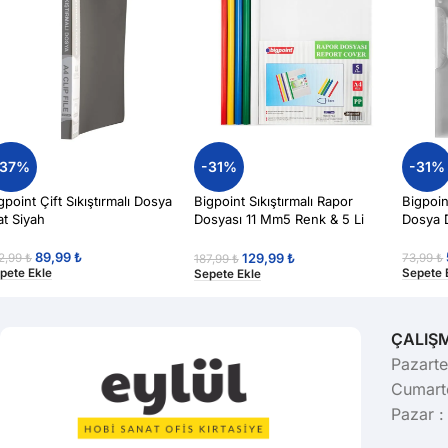
-37%
-31%
-31%
gpoint Çift Sıkıştırmalı Dosya
Bigpoint Sıkıştırmalı Rapor
Bigpoin
t Siyah
Dosyası 11 Mm5 Renk & 5 Li
Dosya 
Poşet / Üçgen Profil
89,99
₺
129,99
₺
2,99
₺
73,99
₺
187,99
₺
pete Ekle
Sepete 
Sepete Ekle
ÇALIŞ
Pazarte
Cumarte
Pazar :