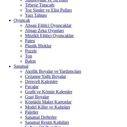
Tebeşir Tutacağı
Toz Simler ve Elişi Pulları
Yazı Tahtası
Oyuncak
Ahşap Eğitici Oyuncaklar
Ahşap Zeka Oyunları
Müzikli Eğitici Oyuncaklar
Paten
Plastik Bloklar
Puzzle
Top
Balon
Sanatsal
Akrilik Boyalar ve Yardımcıları
Cezanne Yağlı Boyalar
Dereceli Kalemler
Fırçalar
Grafit ve Kömür Kalemler
Guaj Boyalar
Köpüklü Maket Kartonlar
Model Killer ve Kalıpları
Paletler
Sanatsal Defterler
Sanatsal Resim Kağıtları