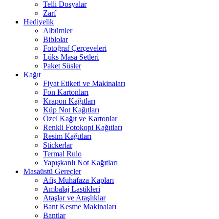
Telli Dosyalar
Zarf
Hediyelik
Albümler
Biblolar
Fotoğraf Çerçeveleri
Lüks Masa Setleri
Paket Süsler
Kağıt
Fiyat Etiketi ve Makinaları
Fon Kartonları
Krapon Kağıtları
Küp Not Kağıtları
Özel Kağıt ve Kartonlar
Renkli Fotokopi Kağıtları
Resim Kağıtları
Stickerlar
Termal Rulo
Yapışkanlı Not Kağıtları
Masaüstü Gereçler
Afiş Muhafaza Kapları
Ambalaj Lastikleri
Ataşlar ve Ataşlıklar
Bant Kesme Makinaları
Bantlar