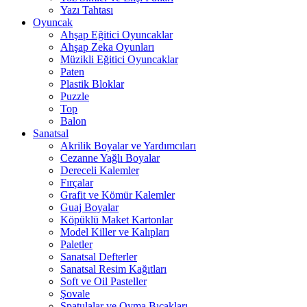
Yazı Tahtası
Oyuncak
Ahşap Eğitici Oyuncaklar
Ahşap Zeka Oyunları
Müzikli Eğitici Oyuncaklar
Paten
Plastik Bloklar
Puzzle
Top
Balon
Sanatsal
Akrilik Boyalar ve Yardımcıları
Cezanne Yağlı Boyalar
Dereceli Kalemler
Fırçalar
Grafit ve Kömür Kalemler
Guaj Boyalar
Köpüklü Maket Kartonlar
Model Killer ve Kalıpları
Paletler
Sanatsal Defterler
Sanatsal Resim Kağıtları
Soft ve Oil Pasteller
Şovale
Spatulalar ve Oyma Bıçakları