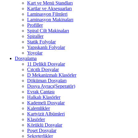
Kart ve Menü Standları
Kartlar ve Aksesuarları
Laminasyon Filmleri
Laminasyon Makinaları
Profiller
Spiral Cilt Makinaları
Spiraller
Statik Folyolar
Yapışkanlı Folyolar
Yoyolar
Dosyalama
11 Delikli Dosyalar
Çıtçıtlı Dosyalar
D Mekanizmalı Klasörler
Döküman Dosyaları
Dosya Ayracı(Seperatör)
Evrak Çantası
Halkalı Klasörler
Kademeli Dosyalar
Kalemlikler
Kartvizit Albümleri
Klasörler
Körüklü Dosyalar
Poşet Dosyalar
Sekreterlikler