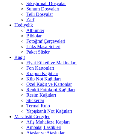
Sıkıştırmalı Dosyalar
Sunum Dosyaları
Telli Dosyalar
Zarf
Hediyelik
Albümler
Biblolar
Fotoğraf Çerçeveleri
Lüks Masa Setleri
Paket Süsler
Kağıt
Fiyat Etiketi ve Makinaları
Fon Kartonları
Krapon Kağıtları
Küp Not Kağıtları
Özel Kağıt ve Kartonlar
Renkli Fotokopi Kağıtları
Resim Kağıtları
Stickerlar
Termal Rulo
Yapışkanlı Not Kağıtları
Masaüstü Gereçler
Afiş Muhafaza Kapları
Ambalaj Lastikleri
Ataşlar ve Ataşlıklar