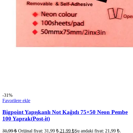
-31%
Favorilere ekle
Bigpoint Yapışkanlı Not Kağıdı 75×50 Neon Pembe
100 Yaprak(Post-it)
31,99
₺
Orijinal fiyat: 31,99 ₺.
21,99
₺
Şu andaki fiyat: 21,99 ₺.