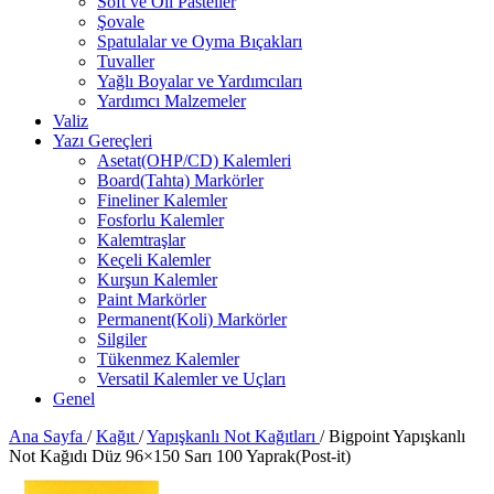
Soft ve Oil Pasteller
Şovale
Spatulalar ve Oyma Bıçakları
Tuvaller
Yağlı Boyalar ve Yardımcıları
Yardımcı Malzemeler
Valiz
Yazı Gereçleri
Asetat(OHP/CD) Kalemleri
Board(Tahta) Markörler
Fineliner Kalemler
Fosforlu Kalemler
Kalemtraşlar
Keçeli Kalemler
Kurşun Kalemler
Paint Markörler
Permanent(Koli) Markörler
Silgiler
Tükenmez Kalemler
Versatil Kalemler ve Uçları
Genel
Ana Sayfa
/
Kağıt
/
Yapışkanlı Not Kağıtları
/
Bigpoint Yapışkanlı
Not Kağıdı Düz 96×150 Sarı 100 Yaprak(Post-it)