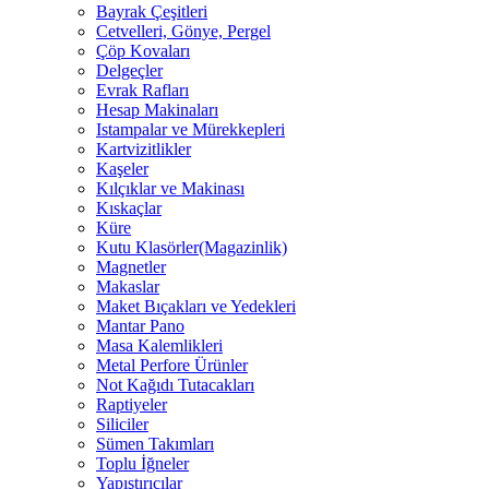
Bayrak Çeşitleri
Cetvelleri, Gönye, Pergel
Çöp Kovaları
Delgeçler
Evrak Rafları
Hesap Makinaları
Istampalar ve Mürekkepleri
Kartvizitlikler
Kaşeler
Kılçıklar ve Makinası
Kıskaçlar
Küre
Kutu Klasörler(Magazinlik)
Magnetler
Makaslar
Maket Bıçakları ve Yedekleri
Mantar Pano
Masa Kalemlikleri
Metal Perfore Ürünler
Not Kağıdı Tutacakları
Raptiyeler
Siliciler
Sümen Takımları
Toplu İğneler
Yapıştırıcılar