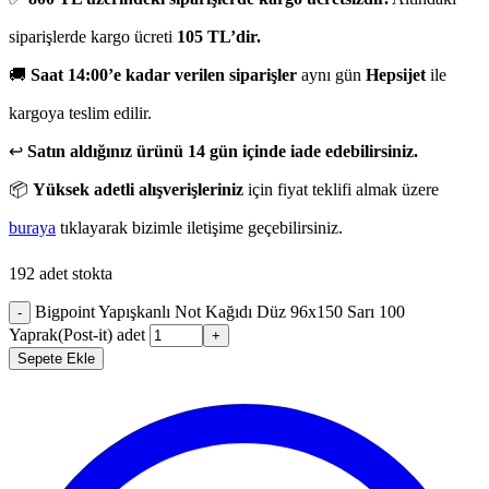
siparişlerde kargo ücreti
105 TL’dir.
🚚
Saat 14:00’e kadar verilen siparişler
aynı gün
Hepsijet
ile
kargoya teslim edilir.
↩️
Satın aldığınız ürünü 14 gün içinde iade edebilirsiniz.
📦
Yüksek adetli alışverişleriniz
için fiyat teklifi almak üzere
buraya
tıklayarak bizimle iletişime geçebilirsiniz.
192 adet stokta
Bigpoint Yapışkanlı Not Kağıdı Düz 96x150 Sarı 100
-
Yaprak(Post-it) adet
+
Sepete Ekle