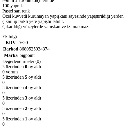
99mm x 150mm ölçülerinde
100 yaprak
Pastel sarı renk
Özel kuvvetli kurumayan yapışkanı sayesinde yapıştırıldığı yerden
çıkarılıp farklı yere yapıştırılabilir.
Çıkarıldığı yüzeylerde yapışkan ve iz bırakmaz.
Ek bilgi
KDV
%20
Barkod
8680525934374
Marka
bigpoint
Değerlendirmeler (0)
5 üzerinden
0
oy aldı
0 yorum
5 üzerinden
5
oy aldı
0
5 üzerinden
4
oy aldı
0
5 üzerinden
3
oy aldı
0
5 üzerinden
2
oy aldı
0
5 üzerinden
1
oy aldı
0