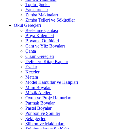
Toplu İğneler
Yapıştırıcılar
Zımba Makinaları
Zımba Telleri ve Sökücüler
Okul Gereçleri
Beslenme Çantası
Boya Kalemleri
Boyama Önlükleri
Cam ve Yüz Boyaları
Çanta
Çizim Gereçleri
Defter ve Kitap Kapları
Evalar
Keçeler
Matara
Model Hamurlar ve Kalıpları
Mum Boyalar
Müzik Aletleri
Oyun ve Proje Hamurları
Parmak Boyalar
Pastel Boyalar
Ponpon ve Şöniller
Şekilgeçler
Silikon ve Makinaları
Suluboyalar ve Su Kabı