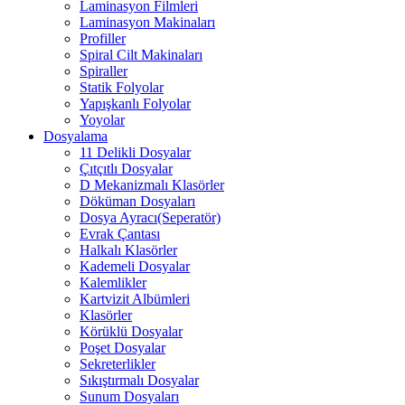
Laminasyon Filmleri
Laminasyon Makinaları
Profiller
Spiral Cilt Makinaları
Spiraller
Statik Folyolar
Yapışkanlı Folyolar
Yoyolar
Dosyalama
11 Delikli Dosyalar
Çıtçıtlı Dosyalar
D Mekanizmalı Klasörler
Döküman Dosyaları
Dosya Ayracı(Seperatör)
Evrak Çantası
Halkalı Klasörler
Kademeli Dosyalar
Kalemlikler
Kartvizit Albümleri
Klasörler
Körüklü Dosyalar
Poşet Dosyalar
Sekreterlikler
Sıkıştırmalı Dosyalar
Sunum Dosyaları