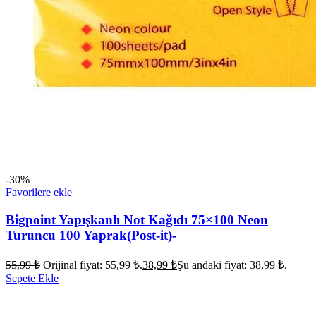
-30%
Favorilere ekle
Bigpoint Yapışkanlı Not Kağıdı 75×100 Neon
Turuncu 100 Yaprak(Post-it)-
55,99
₺
Orijinal fiyat: 55,99 ₺.
38,99
₺
Şu andaki fiyat: 38,99 ₺.
Sepete Ekle