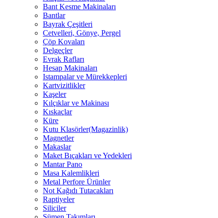
Bant Kesme Makinaları
Bantlar
Bayrak Çeşitleri
Cetvelleri, Gönye, Pergel
Çöp Kovaları
Delgeçler
Evrak Rafları
Hesap Makinaları
Istampalar ve Mürekkepleri
Kartvizitlikler
Kaşeler
Kılçıklar ve Makinası
Kıskaçlar
Küre
Kutu Klasörler(Magazinlik)
Magnetler
Makaslar
Maket Bıçakları ve Yedekleri
Mantar Pano
Masa Kalemlikleri
Metal Perfore Ürünler
Not Kağıdı Tutacakları
Raptiyeler
Siliciler
Sümen Takımları