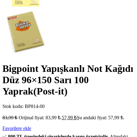
Bigpoint Yapışkanlı Not Kağıdı
Düz 96×150 Sarı 100
Yaprak(Post-it)
Stok kodu:
BP814-00
83,99
₺
Orijinal fiyat: 83,99 ₺.
57,99
₺
Şu andaki fiyat: 57,99 ₺.
Favorilere ekle
✅
800 TL üzerindeki siparişlerde kargo ücretsizdir.
Altındaki