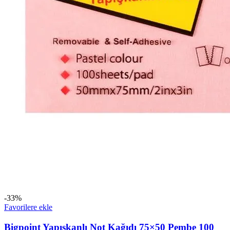
-33%
Favorilere ekle
Bigpoint Yapışkanlı Not Kağıdı 75×50 Pembe 100