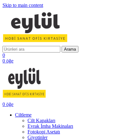
Skip to main content
Arama
0
0
öğe
0
öğe
Ciltleme
Cilt Kapakları
Evrak İmha Makinaları
Fotokopi Asetatı
Giyotinler