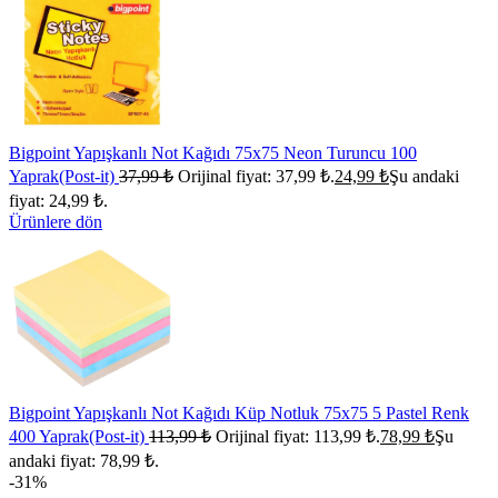
Bigpoint Yapışkanlı Not Kağıdı 75x75 Neon Turuncu 100
Yaprak(Post-it)
37,99
₺
Orijinal fiyat: 37,99 ₺.
24,99
₺
Şu andaki
fiyat: 24,99 ₺.
Ürünlere dön
Bigpoint Yapışkanlı Not Kağıdı Küp Notluk 75x75 5 Pastel Renk
400 Yaprak(Post-it)
113,99
₺
Orijinal fiyat: 113,99 ₺.
78,99
₺
Şu
andaki fiyat: 78,99 ₺.
-31%