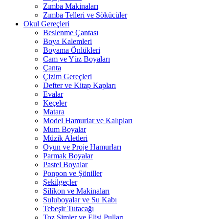
Zımba Makinaları
Zımba Telleri ve Sökücüler
Okul Gereçleri
Beslenme Çantası
Boya Kalemleri
Boyama Önlükleri
Cam ve Yüz Boyaları
Çanta
Çizim Gereçleri
Defter ve Kitap Kapları
Evalar
Keçeler
Matara
Model Hamurlar ve Kalıpları
Mum Boyalar
Müzik Aletleri
Oyun ve Proje Hamurları
Parmak Boyalar
Pastel Boyalar
Ponpon ve Şöniller
Şekilgeçler
Silikon ve Makinaları
Suluboyalar ve Su Kabı
Tebeşir Tutacağı
Toz Simler ve Elişi Pulları