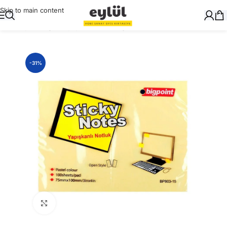
Skip to main content
Ana Sayfa
/
Kağıt
/
Yapışkanlı Not Kağıtları
-31%
Büyütmek için tıklayın