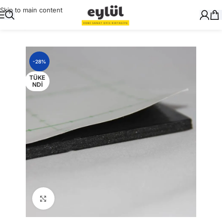
Skip to main content
Ana Sayfa
/
Genel
-28%
TÜKE
NDI
Büyütmek için tıklayın