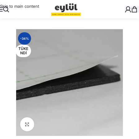
Skip to main content
Ana Sayfa
/
Genel
-34%
TÜKE
NDI
Büyütmek için tıklayın