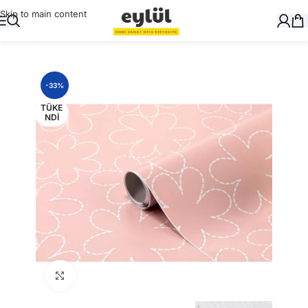
Skip to main content
Ana Sayfa
/
Ciltleme
/
Yapışkanlı Folyolar
-33%
TÜKE
NDI
Büyütmek için tıklayın