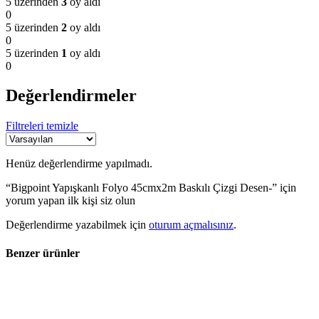
5 üzerinden
3
oy aldı
0
5 üzerinden
2
oy aldı
0
5 üzerinden
1
oy aldı
0
Değerlendirmeler
Filtreleri temizle
Henüz değerlendirme yapılmadı.
“Bigpoint Yapışkanlı Folyo 45cmx2m Baskılı Çizgi Desen-” için
yorum yapan ilk kişi siz olun
Değerlendirme yazabilmek için
oturum açmalısınız
.
Benzer ürünler