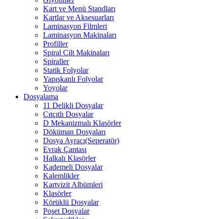
Kart ve Menü Standları
Kartlar ve Aksesuarları
Laminasyon Filmleri
Laminasyon Makinaları
Profiller
Spiral Cilt Makinaları
Spiraller
Statik Folyolar
Yapışkanlı Folyolar
Yoyolar
Dosyalama
11 Delikli Dosyalar
Çıtçıtlı Dosyalar
D Mekanizmalı Klasörler
Döküman Dosyaları
Dosya Ayracı(Seperatör)
Evrak Çantası
Halkalı Klasörler
Kademeli Dosyalar
Kalemlikler
Kartvizit Albümleri
Klasörler
Körüklü Dosyalar
Poşet Dosyalar