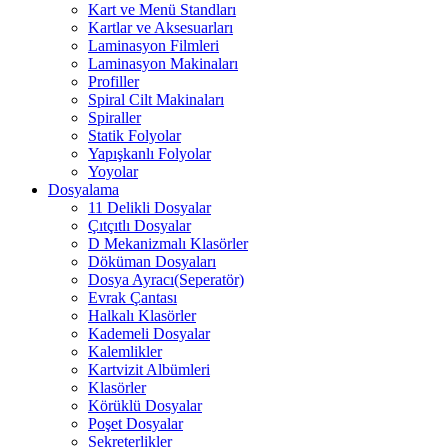
Kart ve Menü Standları
Kartlar ve Aksesuarları
Laminasyon Filmleri
Laminasyon Makinaları
Profiller
Spiral Cilt Makinaları
Spiraller
Statik Folyolar
Yapışkanlı Folyolar
Yoyolar
Dosyalama
11 Delikli Dosyalar
Çıtçıtlı Dosyalar
D Mekanizmalı Klasörler
Döküman Dosyaları
Dosya Ayracı(Seperatör)
Evrak Çantası
Halkalı Klasörler
Kademeli Dosyalar
Kalemlikler
Kartvizit Albümleri
Klasörler
Körüklü Dosyalar
Poşet Dosyalar
Sekreterlikler