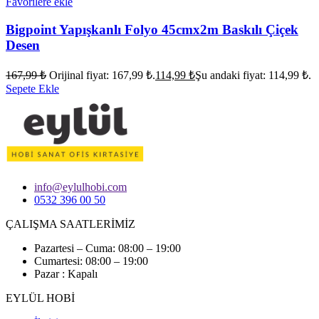
Favorilere ekle
Bigpoint Yapışkanlı Folyo 45cmx2m Baskılı Çiçek
Desen
167,99
₺
Orijinal fiyat: 167,99 ₺.
114,99
₺
Şu andaki fiyat: 114,99 ₺.
Sepete Ekle
info@eylulhobi.com
0532 396 00 50
ÇALIŞMA SAATLERİMİZ
Pazartesi – Cuma: 08:00 – 19:00
Cumartesi: 08:00 – 19:00
Pazar : Kapalı
EYLÜL HOBİ