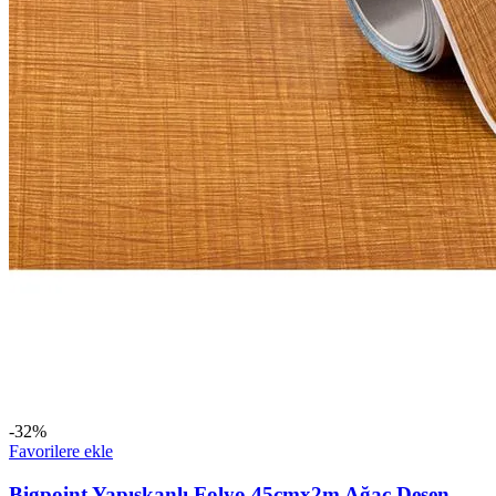
-32%
Favorilere ekle
Bigpoint Yapışkanlı Folyo 45cmx2m Ağaç Desen