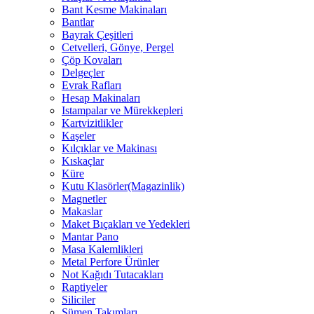
Bant Kesme Makinaları
Bantlar
Bayrak Çeşitleri
Cetvelleri, Gönye, Pergel
Çöp Kovaları
Delgeçler
Evrak Rafları
Hesap Makinaları
Istampalar ve Mürekkepleri
Kartvizitlikler
Kaşeler
Kılçıklar ve Makinası
Kıskaçlar
Küre
Kutu Klasörler(Magazinlik)
Magnetler
Makaslar
Maket Bıçakları ve Yedekleri
Mantar Pano
Masa Kalemlikleri
Metal Perfore Ürünler
Not Kağıdı Tutacakları
Raptiyeler
Siliciler
Sümen Takımları