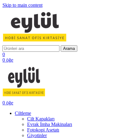
Skip to main content
Arama
0
0
öğe
0
öğe
Ciltleme
Cilt Kapakları
Evrak İmha Makinaları
Fotokopi Asetatı
Giyotinler