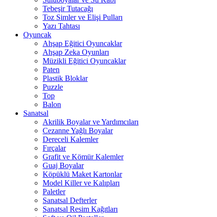
Tebeşir Tutacağı
Toz Simler ve Elişi Pulları
Yazı Tahtası
Oyuncak
Ahşap Eğitici Oyuncaklar
Ahşap Zeka Oyunları
Müzikli Eğitici Oyuncaklar
Paten
Plastik Bloklar
Puzzle
Top
Balon
Sanatsal
Akrilik Boyalar ve Yardımcıları
Cezanne Yağlı Boyalar
Dereceli Kalemler
Fırçalar
Grafit ve Kömür Kalemler
Guaj Boyalar
Köpüklü Maket Kartonlar
Model Killer ve Kalıpları
Paletler
Sanatsal Defterler
Sanatsal Resim Kağıtları