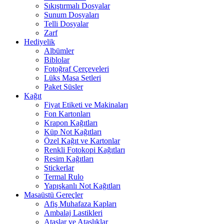
Sıkıştırmalı Dosyalar
Sunum Dosyaları
Telli Dosyalar
Zarf
Hediyelik
Albümler
Biblolar
Fotoğraf Çerçeveleri
Lüks Masa Setleri
Paket Süsler
Kağıt
Fiyat Etiketi ve Makinaları
Fon Kartonları
Krapon Kağıtları
Küp Not Kağıtları
Özel Kağıt ve Kartonlar
Renkli Fotokopi Kağıtları
Resim Kağıtları
Stickerlar
Termal Rulo
Yapışkanlı Not Kağıtları
Masaüstü Gereçler
Afiş Muhafaza Kapları
Ambalaj Lastikleri
Ataşlar ve Ataşlıklar