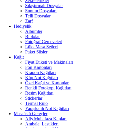
Sekreterlikler
Sıkıştırmalı Dosyalar
Sunum Dosyaları
Telli Dosyalar
Zarf
Hediyelik
Albümler
Biblolar
Fotoğraf Çerçeveleri
Lüks Masa Setleri
Paket Süsler
Kağıt
Fiyat Etiketi ve Makinaları
Fon Kartonları
Krapon Kağıtları
Küp Not Kağıtları
Özel Kağıt ve Kartonlar
Renkli Fotokopi Kağıtları
Resim Kağıtları
Stickerlar
Termal Rulo
Yapışkanlı Not Kağıtları
Masaüstü Gereçler
Afiş Muhafaza Kapları
Ambalaj Lastikleri