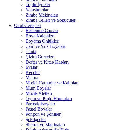
Toplu İğneler
Yapıştırıcılar
Zımba Makinaları
Zımba Telleri ve Sökücüler
Okul Gereçleri
Beslenme Çantası
Boya Kalemleri
Boyama Önlükleri
Cam ve Yüz Boyaları
Çanta
Çizim Gereçleri
Defter ve Kitap Kapları
Evalar
Keçeler
Matara
Model Hamurlar ve Kalıpları
Mum Boyalar
Müzik Aletleri
Oyun ve Proje Hamurları
Parmak Boyalar
Pastel Boyalar
Ponpon ve Şöniller
Şekilgeçler
Silikon ve Makinaları
Suluboyalar ve Su Kabı