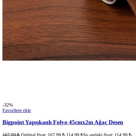
-32%
Favorilere ekle
Bigpoint Yapışkanlı Folyo 45cmx2m Ağaç Desen
167,99
₺
Orijinal fiyat: 167,99 ₺.
114,99
₺
Şu andaki fiyat: 114,99 ₺.