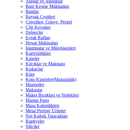
Ataşlar ve Ataşlıklar
Bant Kesme Makinaları
Bantlar
Bayrak Çeşitleri
Cetvelleri, Gönye, Pergel
Çöp Kovaları
Delgeçler
Evrak Rafları
Hesap Makinaları
Istampalar ve Mürekkepleri
Kartvizitlikler
Kaşeler
Kılçıklar ve Makinası
Kıskaçlar
Küre
Kutu Klasörler(Magazinlik)
Magnetler
Makaslar
Maket Bıçakları ve Yedekleri
Mantar Pano
Masa Kalemlikleri
Metal Perfore Ürünler
Not Kağıdı Tutacakları
Raptiyeler
Siliciler