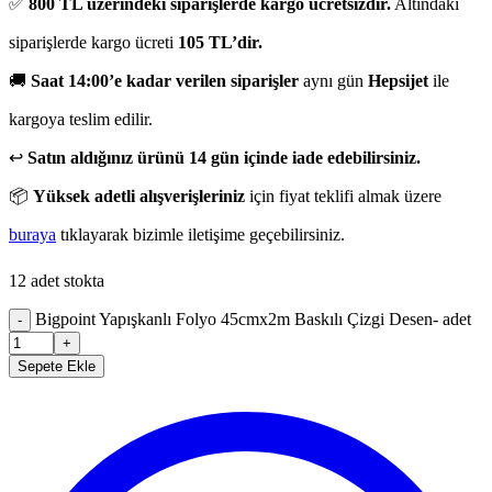
✅
800 TL üzerindeki siparişlerde kargo ücretsizdir.
Altındaki
siparişlerde kargo ücreti
105 TL’dir.
🚚
Saat 14:00’e kadar verilen siparişler
aynı gün
Hepsijet
ile
kargoya teslim edilir.
↩️
Satın aldığınız ürünü 14 gün içinde iade edebilirsiniz.
📦
Yüksek adetli alışverişleriniz
için fiyat teklifi almak üzere
buraya
tıklayarak bizimle iletişime geçebilirsiniz.
12 adet stokta
Bigpoint Yapışkanlı Folyo 45cmx2m Baskılı Çizgi Desen- adet
-
+
Sepete Ekle