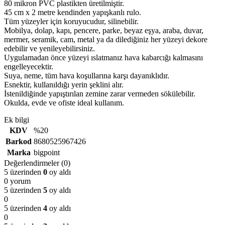
80 mikron PVC plastikten üretilmiştir.
45 cm x 2 metre kendinden yapışkanlı rulo.
Tüm yüzeyler için koruyucudur, silinebilir.
Mobilya, dolap, kapı, pencere, parke, beyaz eşya, araba, duvar,
mermer, seramik, cam, metal ya da dilediğiniz her yüzeyi dekore
edebilir ve yenileyebilirsiniz.
Uygulamadan önce yüzeyi ıslatmanız hava kabarcığı kalmasını
engelleyecektir.
Suya, neme, tüm hava koşullarına karşı dayanıklıdır.
Esnektir, kullanıldığı yerin şeklini alır.
İstenildiğinde yapıştırılan zemine zarar vermeden sökülebilir.
Okulda, evde ve ofiste ideal kullanım.
Ek bilgi
KDV
%20
Barkod
8680525967426
Marka
bigpoint
Değerlendirmeler (0)
5 üzerinden
0
oy aldı
0 yorum
5 üzerinden
5
oy aldı
0
5 üzerinden
4
oy aldı
0