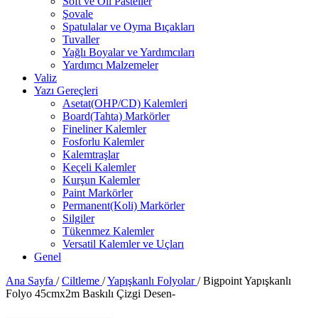
Soft ve Oil Pasteller
Şovale
Spatulalar ve Oyma Bıçakları
Tuvaller
Yağlı Boyalar ve Yardımcıları
Yardımcı Malzemeler
Valiz
Yazı Gereçleri
Asetat(OHP/CD) Kalemleri
Board(Tahta) Markörler
Fineliner Kalemler
Fosforlu Kalemler
Kalemtraşlar
Keçeli Kalemler
Kurşun Kalemler
Paint Markörler
Permanent(Koli) Markörler
Silgiler
Tükenmez Kalemler
Versatil Kalemler ve Uçları
Genel
Ana Sayfa
/
Ciltleme
/
Yapışkanlı Folyolar
/
Bigpoint Yapışkanlı
Folyo 45cmx2m Baskılı Çizgi Desen-