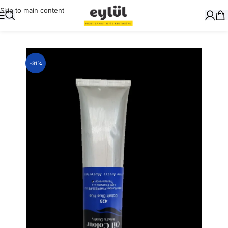
Skip to main content
Ana Sayfa
/
Sanatsal
/
Yağlı Boyalar ve Yardımcıları
-31%