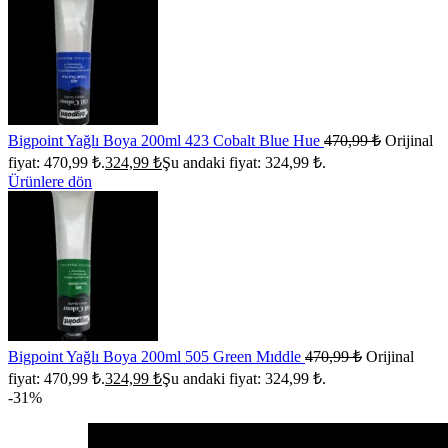
Bigpoint Yağlı Boya 200ml 423 Cobalt Blue Hue
470,99
₺
Orijinal
fiyat: 470,99 ₺.
324,99
₺
Şu andaki fiyat: 324,99 ₺.
Ürünlere dön
Bigpoint Yağlı Boya 200ml 505 Green Mıddle
470,99
₺
Orijinal
fiyat: 470,99 ₺.
324,99
₺
Şu andaki fiyat: 324,99 ₺.
-31%