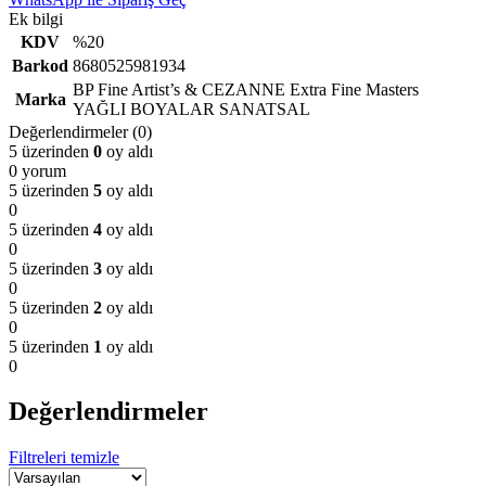
Ek bilgi
KDV
%20
Barkod
8680525981934
BP Fine Artist’s & CEZANNE Extra Fine Masters
Marka
YAĞLI BOYALAR SANATSAL
Değerlendirmeler (0)
5 üzerinden
0
oy aldı
0 yorum
5 üzerinden
5
oy aldı
0
5 üzerinden
4
oy aldı
0
5 üzerinden
3
oy aldı
0
5 üzerinden
2
oy aldı
0
5 üzerinden
1
oy aldı
0
Değerlendirmeler
Filtreleri temizle