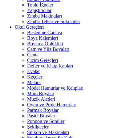
Toplu İğneler
Yapıştırıcılar
Zımba Makinaları
Zımba Telleri ve Sökücüler
Okul Gereçleri
Beslenme Çantası
Boya Kalemleri
Boyama Önlükleri
Cam ve Yüz Boyaları
Çanta
Çizim Gereçleri
Defter ve Kitap Kapları
Evalar
Keçeler
Matara
Model Hamurlar ve Kalıpları
Mum Boyalar
Müzik Aletleri
Oyun ve Proje Hamurları
Parmak Boyalar
Pastel Boyalar
Ponpon ve Şöniller
Şekilgeçler
Silikon ve Makinaları
Suluboyalar ve Su Kabı