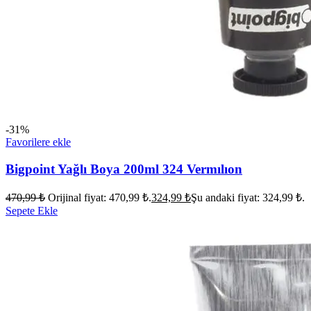
-31%
Favorilere ekle
Bigpoint Yağlı Boya 200ml 324 Vermılıon
470,99
₺
Orijinal fiyat: 470,99 ₺.
324,99
₺
Şu andaki fiyat: 324,99 ₺.
Sepete Ekle