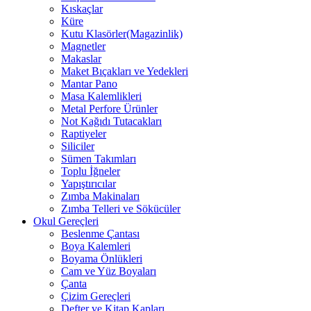
Kıskaçlar
Küre
Kutu Klasörler(Magazinlik)
Magnetler
Makaslar
Maket Bıçakları ve Yedekleri
Mantar Pano
Masa Kalemlikleri
Metal Perfore Ürünler
Not Kağıdı Tutacakları
Raptiyeler
Siliciler
Sümen Takımları
Toplu İğneler
Yapıştırıcılar
Zımba Makinaları
Zımba Telleri ve Sökücüler
Okul Gereçleri
Beslenme Çantası
Boya Kalemleri
Boyama Önlükleri
Cam ve Yüz Boyaları
Çanta
Çizim Gereçleri
Defter ve Kitap Kapları