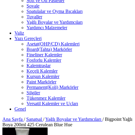
Soft ve Oil Pasteller
Şovale
Spatulalar ve Oyma Bıçakları
Tuvaller
Yağlı Boyalar ve Yardımcıları
Yardımcı Malzemeler
Valiz
Yazı Gereçleri
Asetat(OHP/CD) Kalemleri
Board(Tahta) Markörler
Fineliner Kalemler
Fosforlu Kalemler
Kalemtraşlar
Keçeli Kalemler
Kurşun Kalemler
Paint Markörler
Permanent(Koli) Markörler
Silgiler
Tükenmez Kalemler
Versatil Kalemler ve Uçları
Genel
Ana Sayfa
/
Sanatsal
/
Yağlı Boyalar ve Yardımcıları
/
Bigpoint Yağlı
Boya 200ml 425 Cerulean Blue Hue