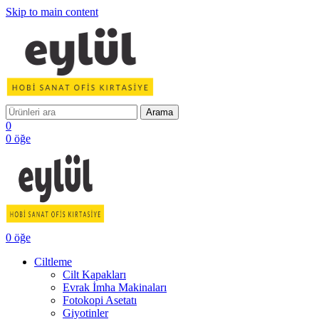
Skip to main content
Arama
0
0
öğe
0
öğe
Ciltleme
Cilt Kapakları
Evrak İmha Makinaları
Fotokopi Asetatı
Giyotinler