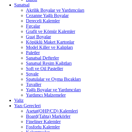
Sanatsal
Akrilik Boyalar ve Yardımcıları
Cezanne Yağlı Boyalar
Dereceli Kalemler
Fırçalar
Grafit ve Kömür Kalemler
Guaj Boyalar
Köpüklü Maket Kartonlar
Model Killer ve Kalıpları
Paletler
Sanatsal Defterler
Sanatsal Resim Kağıtları
Soft ve Oil Pasteller
Şovale
Spatulalar ve Oyma Bıçakları
Tuvaller
Yağlı Boyalar ve Yardımcıları
Yardımcı Malzemeler
Valiz
Yazı Gereçleri
Asetat(OHP/CD) Kalemleri
Board(Tahta) Markörler
Fineliner Kalemler
Fosforlu Kalemler