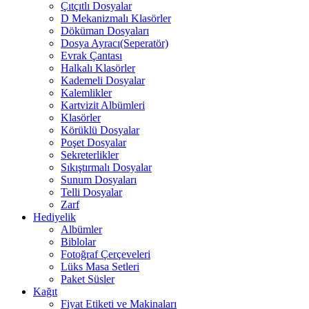
Çıtçıtlı Dosyalar
D Mekanizmalı Klasörler
Döküman Dosyaları
Dosya Ayracı(Seperatör)
Evrak Çantası
Halkalı Klasörler
Kademeli Dosyalar
Kalemlikler
Kartvizit Albümleri
Klasörler
Körüklü Dosyalar
Poşet Dosyalar
Sekreterlikler
Sıkıştırmalı Dosyalar
Sunum Dosyaları
Telli Dosyalar
Zarf
Hediyelik
Albümler
Biblolar
Fotoğraf Çerçeveleri
Lüks Masa Setleri
Paket Süsler
Kağıt
Fiyat Etiketi ve Makinaları