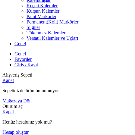
Kalemtraşlar
Keçeli Kalemler
Kurşun Kalemler
Paint Markörler
Permanent(Koli) Markörler
Silgiler
Tükenmez Kalemler
Versatil Kalemler ve Uçları
Genel
Genel
Favoriler
Giriş / Kayıt
Alışveriş Sepeti
Kapat
Sepetinizde ürün bulunmuyor.
Mağazaya Dön
Oturum aç
Kapat
Henüz hesabınız yok mu?
Hesap oluştur