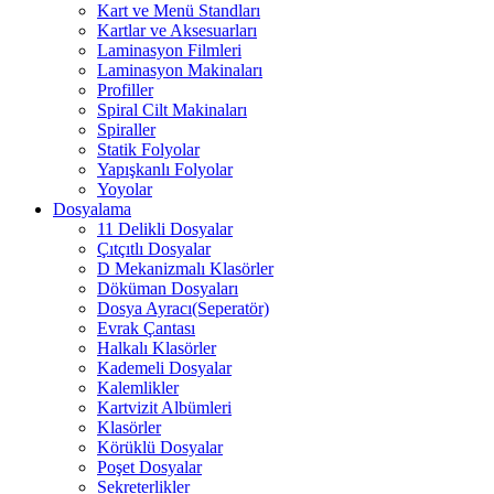
Kart ve Menü Standları
Kartlar ve Aksesuarları
Laminasyon Filmleri
Laminasyon Makinaları
Profiller
Spiral Cilt Makinaları
Spiraller
Statik Folyolar
Yapışkanlı Folyolar
Yoyolar
Dosyalama
11 Delikli Dosyalar
Çıtçıtlı Dosyalar
D Mekanizmalı Klasörler
Döküman Dosyaları
Dosya Ayracı(Seperatör)
Evrak Çantası
Halkalı Klasörler
Kademeli Dosyalar
Kalemlikler
Kartvizit Albümleri
Klasörler
Körüklü Dosyalar
Poşet Dosyalar
Sekreterlikler