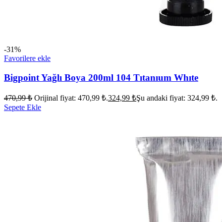
-31%
Favorilere ekle
Bigpoint Yağlı Boya 200ml 104 Tıtanıum Whıte
470,99
₺
Orijinal fiyat: 470,99 ₺.
324,99
₺
Şu andaki fiyat: 324,99 ₺.
Sepete Ekle