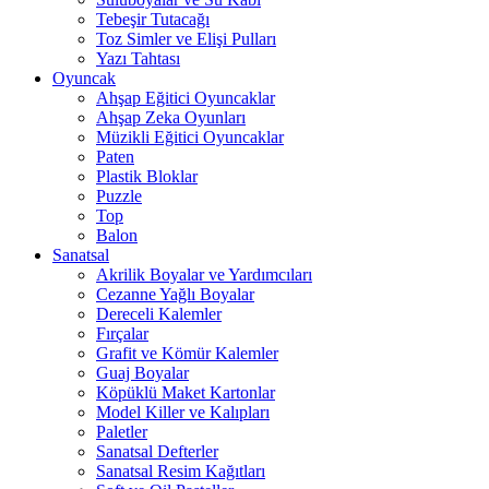
Tebeşir Tutacağı
Toz Simler ve Elişi Pulları
Yazı Tahtası
Oyuncak
Ahşap Eğitici Oyuncaklar
Ahşap Zeka Oyunları
Müzikli Eğitici Oyuncaklar
Paten
Plastik Bloklar
Puzzle
Top
Balon
Sanatsal
Akrilik Boyalar ve Yardımcıları
Cezanne Yağlı Boyalar
Dereceli Kalemler
Fırçalar
Grafit ve Kömür Kalemler
Guaj Boyalar
Köpüklü Maket Kartonlar
Model Killer ve Kalıpları
Paletler
Sanatsal Defterler
Sanatsal Resim Kağıtları