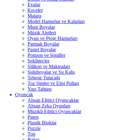
Evalar
Keçeler
Matara
Model Hamurlar ve Kalıpları
Mum Boyalar
Müzik Aletleri
Oyun ve Proje Hamurları
Parmak Boyalar
Pastel Boyalar
Ponpon ve Şöniller
Şekilgeçler
Silikon ve Makinaları
Suluboyalar ve Su Kabı
Tebeşir Tutacağı
Toz Simler ve Elişi Pulları
Yazı Tahtası
Oyuncak
Ahşap Eğitici Oyuncaklar
Ahşap Zeka Oyunları
Müzikli Eğitici Oyuncaklar
Paten
Plastik Bloklar
Puzzle
Top
Balon