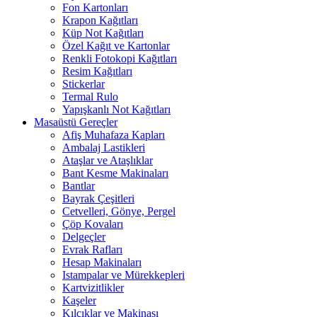
Fon Kartonları
Krapon Kağıtları
Küp Not Kağıtları
Özel Kağıt ve Kartonlar
Renkli Fotokopi Kağıtları
Resim Kağıtları
Stickerlar
Termal Rulo
Yapışkanlı Not Kağıtları
Masaüstü Gereçler
Afiş Muhafaza Kapları
Ambalaj Lastikleri
Ataşlar ve Ataşlıklar
Bant Kesme Makinaları
Bantlar
Bayrak Çeşitleri
Cetvelleri, Gönye, Pergel
Çöp Kovaları
Delgeçler
Evrak Rafları
Hesap Makinaları
Istampalar ve Mürekkepleri
Kartvizitlikler
Kaşeler
Kılçıklar ve Makinası