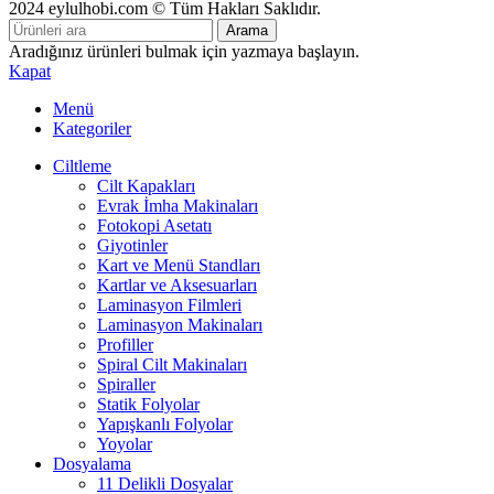
2024 eylulhobi.com © Tüm Hakları Saklıdır.
Arama
Aradığınız ürünleri bulmak için yazmaya başlayın.
Kapat
Menü
Kategoriler
Ciltleme
Cilt Kapakları
Evrak İmha Makinaları
Fotokopi Asetatı
Giyotinler
Kart ve Menü Standları
Kartlar ve Aksesuarları
Laminasyon Filmleri
Laminasyon Makinaları
Profiller
Spiral Cilt Makinaları
Spiraller
Statik Folyolar
Yapışkanlı Folyolar
Yoyolar
Dosyalama
11 Delikli Dosyalar