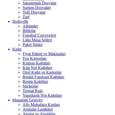
Sıkıştırmalı Dosyalar
Sunum Dosyaları
Telli Dosyalar
Zarf
Hediyelik
Albümler
Biblolar
Fotoğraf Çerçeveleri
Lüks Masa Setleri
Paket Süsler
Kağıt
Fiyat Etiketi ve Makinaları
Fon Kartonları
Krapon Kağıtları
Küp Not Kağıtları
Özel Kağıt ve Kartonlar
Renkli Fotokopi Kağıtları
Resim Kağıtları
Stickerlar
Termal Rulo
Yapışkanlı Not Kağıtları
Masaüstü Gereçler
Afiş Muhafaza Kapları
Ambalaj Lastikleri
Ataşlar ve Ataşlıklar