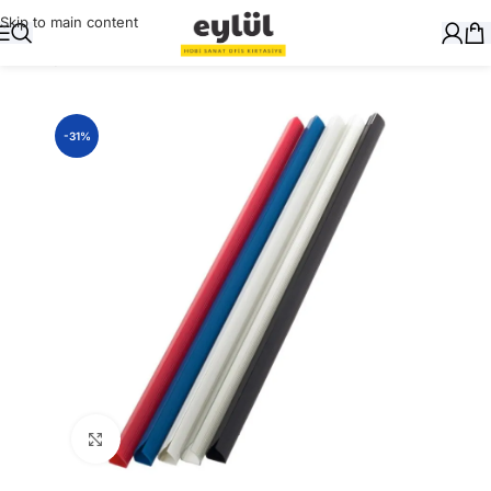
Skip to main content
Ana Sayfa
/
Ciltleme
/
Profiller
-31%
Büyütmek için tıklayın