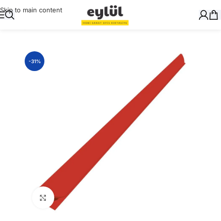
Skip to main content
Ana Sayfa
/
Ciltleme
/
Profiller
-31%
Büyütmek için tıklayın