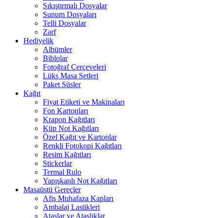
Sıkıştırmalı Dosyalar
Sunum Dosyaları
Telli Dosyalar
Zarf
Hediyelik
Albümler
Biblolar
Fotoğraf Çerçeveleri
Lüks Masa Setleri
Paket Süsler
Kağıt
Fiyat Etiketi ve Makinaları
Fon Kartonları
Krapon Kağıtları
Küp Not Kağıtları
Özel Kağıt ve Kartonlar
Renkli Fotokopi Kağıtları
Resim Kağıtları
Stickerlar
Termal Rulo
Yapışkanlı Not Kağıtları
Masaüstü Gereçler
Afiş Muhafaza Kapları
Ambalaj Lastikleri
Ataşlar ve Ataşlıklar