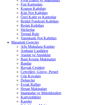
Fiyat Etiketi ve Makinaları
Fon Kartonları
Krapon Kağıtları
Küp Not Kağıtları
Özel Kağıt ve Kartonlar
Renkli Fotokopi Kağıtları
Resim Kağıtları
Stickerlar
Termal Rulo
Yapışkanlı Not Kağıtları
Masaüstü Gereçler
Afiş Muhafaza Kapları
Ambalaj Lastikleri
Ataşlar ve Ataşlıklar
Bant Kesme Makinaları
Bantlar
Bayrak Çeşitleri
Cetvelleri, Gönye, Pergel
Çöp Kovaları
Delgeçler
Evrak Rafları
Hesap Makinaları
Istampalar ve Mürekkepleri
Kartvizitlikler
Kaşeler