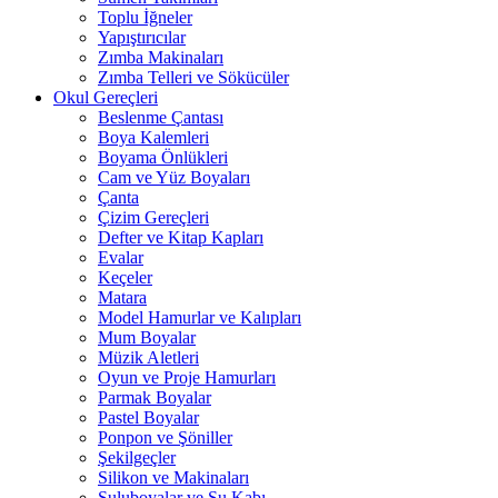
Toplu İğneler
Yapıştırıcılar
Zımba Makinaları
Zımba Telleri ve Sökücüler
Okul Gereçleri
Beslenme Çantası
Boya Kalemleri
Boyama Önlükleri
Cam ve Yüz Boyaları
Çanta
Çizim Gereçleri
Defter ve Kitap Kapları
Evalar
Keçeler
Matara
Model Hamurlar ve Kalıpları
Mum Boyalar
Müzik Aletleri
Oyun ve Proje Hamurları
Parmak Boyalar
Pastel Boyalar
Ponpon ve Şöniller
Şekilgeçler
Silikon ve Makinaları
Suluboyalar ve Su Kabı