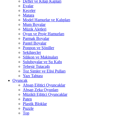
Defter ve Kitap Kapları
Evalar
Keçeler
Matara
Model Hamurlar ve Kalıpları
Mum Boyalar
Müzik Aletleri
Oyun ve Proje Hamurları
Parmak Boyalar
Pastel Boyalar
Ponpon ve Şöniller
Şekilgeçler
Silikon ve Makinaları
Suluboyalar ve Su Kabı
Tebeşir Tutacağı
Toz Simler ve Elişi Pulları
Yazı Tahtası
Oyuncak
Ahşap Eğitici Oyuncaklar
Ahşap Zeka Oyunları
Müzikli Eğitici Oyuncaklar
Paten
Plastik Bloklar
Puzzle
Top