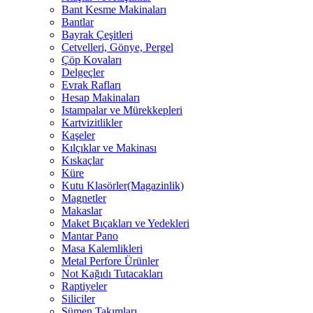
Bant Kesme Makinaları
Bantlar
Bayrak Çeşitleri
Cetvelleri, Gönye, Pergel
Çöp Kovaları
Delgeçler
Evrak Rafları
Hesap Makinaları
Istampalar ve Mürekkepleri
Kartvizitlikler
Kaşeler
Kılçıklar ve Makinası
Kıskaçlar
Küre
Kutu Klasörler(Magazinlik)
Magnetler
Makaslar
Maket Bıçakları ve Yedekleri
Mantar Pano
Masa Kalemlikleri
Metal Perfore Ürünler
Not Kağıdı Tutacakları
Raptiyeler
Siliciler
Sümen Takımları