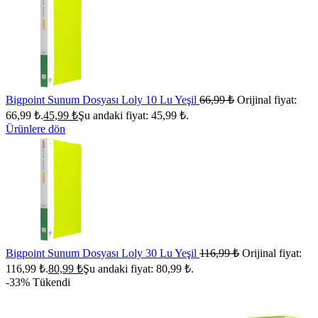
Bigpoint Sunum Dosyası Loly 10 Lu Yeşil
66,99
₺
Orijinal fiyat:
66,99 ₺.
45,99
₺
Şu andaki fiyat: 45,99 ₺.
Ürünlere dön
Bigpoint Sunum Dosyası Loly 30 Lu Yeşil
116,99
₺
Orijinal fiyat:
116,99 ₺.
80,99
₺
Şu andaki fiyat: 80,99 ₺.
-33%
Tükendi