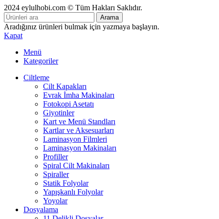
2024 eylulhobi.com © Tüm Hakları Saklıdır.
Arama
Aradığınız ürünleri bulmak için yazmaya başlayın.
Kapat
Menü
Kategoriler
Ciltleme
Cilt Kapakları
Evrak İmha Makinaları
Fotokopi Asetatı
Giyotinler
Kart ve Menü Standları
Kartlar ve Aksesuarları
Laminasyon Filmleri
Laminasyon Makinaları
Profiller
Spiral Cilt Makinaları
Spiraller
Statik Folyolar
Yapışkanlı Folyolar
Yoyolar
Dosyalama
11 Delikli Dosyalar