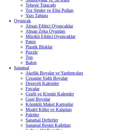
Tebeşir Tutacağı
Toz Simler ve Elişi Pulları
Yazı Tahtası
Oyuncak
Ahşap Eğitici Oyuncaklar
Ahşap Zeka Oyunları
Müzikli Eğitici Oyuncaklar
Paten
Plastik Bloklar
Puzzle
Top
Balon
Sanatsal
Akrilik Boyalar ve Yardımcıları
Cezanne Yağlı Boyalar
Dereceli Kalemler
Fırçalar
Grafit ve Kömür Kalemler
Guaj Boyalar
Köpüklü Maket Kartonlar
Model Killer ve Kalıpları
Paletler
Sanatsal Defterler
Sanatsal Resim Kağıtları