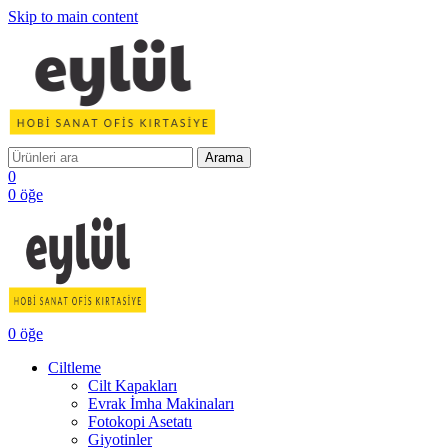
Skip to main content
Arama
0
0
öğe
0
öğe
Ciltleme
Cilt Kapakları
Evrak İmha Makinaları
Fotokopi Asetatı
Giyotinler