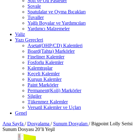
Soft ve Oil Pasteller
Şovale
Spatulalar ve Oyma Bıçakları
Tuvaller
Yağlı Boyalar ve Yardımcıları
Yardımcı Malzemeler
Valiz
Yazı Gereçleri
Asetat(OHP/CD) Kalemleri
Board(Tahta) Markörler
Fineliner Kalemler
Fosforlu Kalemler
Kalemtraşlar
Keçeli Kalemler
Kurşun Kalemler
Paint Markörler
Permanent(Koli) Markörler
Silgiler
Tükenmez Kalemler
Versatil Kalemler ve Uçları
Genel
Ana Sayfa
/
Dosyalama
/
Sunum Dosyaları
/
Bigpoint Lolly Serisi
Sunum Dosyası 20’li Yeşil