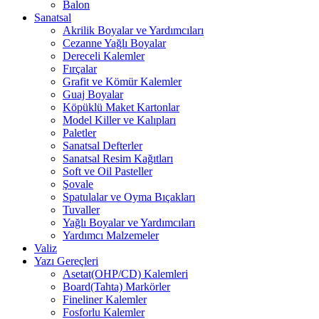
Balon
Sanatsal
Akrilik Boyalar ve Yardımcıları
Cezanne Yağlı Boyalar
Dereceli Kalemler
Fırçalar
Grafit ve Kömür Kalemler
Guaj Boyalar
Köpüklü Maket Kartonlar
Model Killer ve Kalıpları
Paletler
Sanatsal Defterler
Sanatsal Resim Kağıtları
Soft ve Oil Pasteller
Şovale
Spatulalar ve Oyma Bıçakları
Tuvaller
Yağlı Boyalar ve Yardımcıları
Yardımcı Malzemeler
Valiz
Yazı Gereçleri
Asetat(OHP/CD) Kalemleri
Board(Tahta) Markörler
Fineliner Kalemler
Fosforlu Kalemler