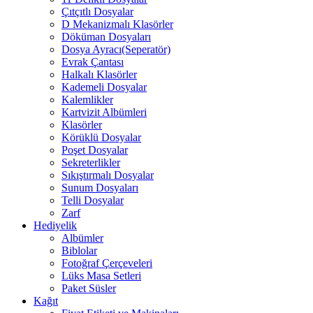
Çıtçıtlı Dosyalar
D Mekanizmalı Klasörler
Döküman Dosyaları
Dosya Ayracı(Seperatör)
Evrak Çantası
Halkalı Klasörler
Kademeli Dosyalar
Kalemlikler
Kartvizit Albümleri
Klasörler
Körüklü Dosyalar
Poşet Dosyalar
Sekreterlikler
Sıkıştırmalı Dosyalar
Sunum Dosyaları
Telli Dosyalar
Zarf
Hediyelik
Albümler
Biblolar
Fotoğraf Çerçeveleri
Lüks Masa Setleri
Paket Süsler
Kağıt