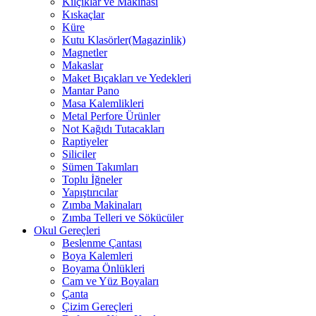
Kılçıklar ve Makinası
Kıskaçlar
Küre
Kutu Klasörler(Magazinlik)
Magnetler
Makaslar
Maket Bıçakları ve Yedekleri
Mantar Pano
Masa Kalemlikleri
Metal Perfore Ürünler
Not Kağıdı Tutacakları
Raptiyeler
Siliciler
Sümen Takımları
Toplu İğneler
Yapıştırıcılar
Zımba Makinaları
Zımba Telleri ve Sökücüler
Okul Gereçleri
Beslenme Çantası
Boya Kalemleri
Boyama Önlükleri
Cam ve Yüz Boyaları
Çanta
Çizim Gereçleri