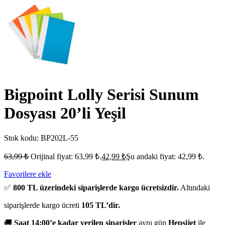
Bigpoint Lolly Serisi Sunum
Dosyası 20’li Yeşil
Stok kodu:
BP202L-55
63,99
₺
Orijinal fiyat: 63,99 ₺.
42,99
₺
Şu andaki fiyat: 42,99 ₺.
Favorilere ekle
✅
800 TL üzerindeki siparişlerde kargo ücretsizdir.
Altındaki
siparişlerde kargo ücreti
105 TL’dir.
🚚
Saat 14:00’e kadar verilen siparişler
aynı gün
Hepsijet
ile