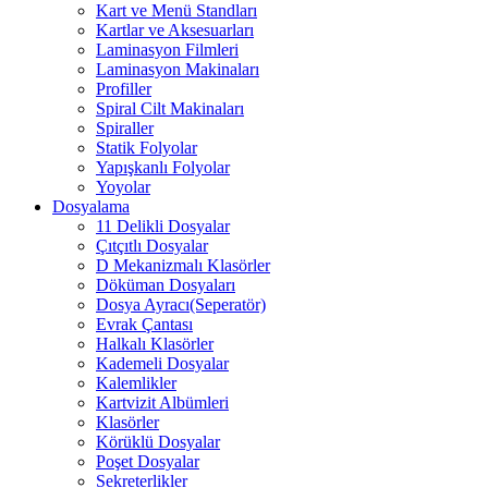
Kart ve Menü Standları
Kartlar ve Aksesuarları
Laminasyon Filmleri
Laminasyon Makinaları
Profiller
Spiral Cilt Makinaları
Spiraller
Statik Folyolar
Yapışkanlı Folyolar
Yoyolar
Dosyalama
11 Delikli Dosyalar
Çıtçıtlı Dosyalar
D Mekanizmalı Klasörler
Döküman Dosyaları
Dosya Ayracı(Seperatör)
Evrak Çantası
Halkalı Klasörler
Kademeli Dosyalar
Kalemlikler
Kartvizit Albümleri
Klasörler
Körüklü Dosyalar
Poşet Dosyalar
Sekreterlikler