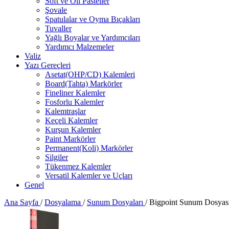
Soft ve Oil Pasteller
Şovale
Spatulalar ve Oyma Bıçakları
Tuvaller
Yağlı Boyalar ve Yardımcıları
Yardımcı Malzemeler
Valiz
Yazı Gereçleri
Asetat(OHP/CD) Kalemleri
Board(Tahta) Markörler
Fineliner Kalemler
Fosforlu Kalemler
Kalemtraşlar
Keçeli Kalemler
Kurşun Kalemler
Paint Markörler
Permanent(Koli) Markörler
Silgiler
Tükenmez Kalemler
Versatil Kalemler ve Uçları
Genel
Ana Sayfa
/
Dosyalama
/
Sunum Dosyaları
/
Bigpoint Sunum Dosyası