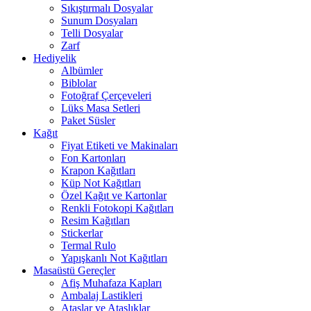
Sıkıştırmalı Dosyalar
Sunum Dosyaları
Telli Dosyalar
Zarf
Hediyelik
Albümler
Biblolar
Fotoğraf Çerçeveleri
Lüks Masa Setleri
Paket Süsler
Kağıt
Fiyat Etiketi ve Makinaları
Fon Kartonları
Krapon Kağıtları
Küp Not Kağıtları
Özel Kağıt ve Kartonlar
Renkli Fotokopi Kağıtları
Resim Kağıtları
Stickerlar
Termal Rulo
Yapışkanlı Not Kağıtları
Masaüstü Gereçler
Afiş Muhafaza Kapları
Ambalaj Lastikleri
Ataşlar ve Ataşlıklar