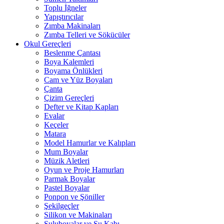
Toplu İğneler
Yapıştırıcılar
Zımba Makinaları
Zımba Telleri ve Sökücüler
Okul Gereçleri
Beslenme Çantası
Boya Kalemleri
Boyama Önlükleri
Cam ve Yüz Boyaları
Çanta
Çizim Gereçleri
Defter ve Kitap Kapları
Evalar
Keçeler
Matara
Model Hamurlar ve Kalıpları
Mum Boyalar
Müzik Aletleri
Oyun ve Proje Hamurları
Parmak Boyalar
Pastel Boyalar
Ponpon ve Şöniller
Şekilgeçler
Silikon ve Makinaları
Suluboyalar ve Su Kabı