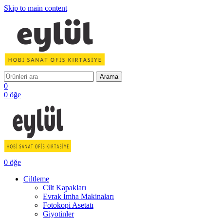
Skip to main content
Arama
0
0
öğe
0
öğe
Ciltleme
Cilt Kapakları
Evrak İmha Makinaları
Fotokopi Asetatı
Giyotinler