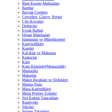
Bant Kesme Makinaları
Bantlar
Bayrak Çeşitleri
Cetvelleri, Gönye, Pergel
Çöp Kovaları
Delgeçler
Evrak Rafları
Hesap Makinaları
Istampalar ve Mürekkepleri
Kartvizitlikler
Kaşeler
Kılçıklar ve Makinası
Kıskaçlar
Küre
Kutu Klasörler(Magazinlik)
Magnetler
Makaslar
Maket Bıçakları ve Yedekleri
Mantar Pano
Masa Kalemlikleri
Metal Perfore Ürünler
Not Kağıdı Tutacakları
Raptiyeler
Siliciler
Sümen Takımları