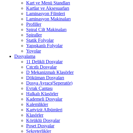
Kart ve Menü Standları
Kartlar ve Aksesuarları
Laminasyon Filmleri
Laminasyon Makinaları
Profiller
Spiral Cilt Makinaları
Spiraller
Statik Folyolar
Yapışkanlı Folyolar
Yoyolar
Dosyalama
11 Delikli Dosyalar
Çıtçıtlı Dosyalar
D Mekanizmalı Klasörler
Döküman Dosyaları
Dosya Ayracı(Seperatör)
Evrak Çantası
Halkalı Klasörler
Kademeli Dosyalar
Kalemlikler
Kartvizit Albümleri
Klasörler
Körüklü Dosyalar
Poşet Dosyalar
Sekreterlikler