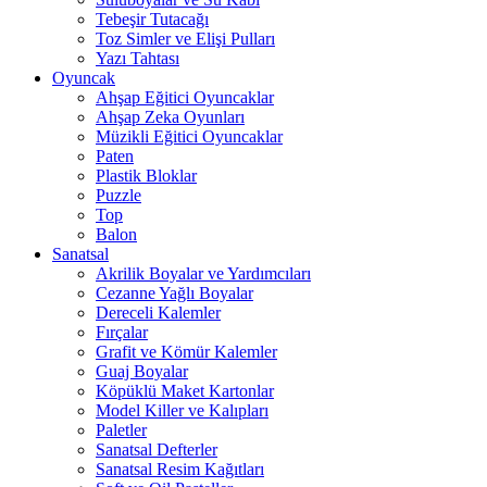
Tebeşir Tutacağı
Toz Simler ve Elişi Pulları
Yazı Tahtası
Oyuncak
Ahşap Eğitici Oyuncaklar
Ahşap Zeka Oyunları
Müzikli Eğitici Oyuncaklar
Paten
Plastik Bloklar
Puzzle
Top
Balon
Sanatsal
Akrilik Boyalar ve Yardımcıları
Cezanne Yağlı Boyalar
Dereceli Kalemler
Fırçalar
Grafit ve Kömür Kalemler
Guaj Boyalar
Köpüklü Maket Kartonlar
Model Killer ve Kalıpları
Paletler
Sanatsal Defterler
Sanatsal Resim Kağıtları