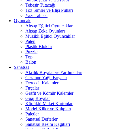
Tebeşir Tutacağı
Toz Simler ve Elişi Pulları
Yazı Tahtası
Oyuncak
Ahşap Eğitici Oyuncaklar
Ahşap Zeka Oyunları
Müzikli Eğitici Oyuncaklar
Paten
Plastik Bloklar
Puzzle
Top
Balon
Sanatsal
Akrilik Boyalar ve Yardımcıları
Cezanne Yağlı Boyalar
Dereceli Kalemler
Fırçalar
Grafit ve Kömür Kalemler
Guaj Boyalar
Köpüklü Maket Kartonlar
Model Killer ve Kalıpları
Paletler
Sanatsal Defterler
Sanatsal Resim Kağıtları