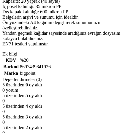
Kapasite: 20 yaprak (40 sayfa)
İç poşet kalınlığı: 35 mikron PP
Dış kapak kalınlığı: 600 mikron PP
Belgelerin arşivi ve sunumu için idealdir.
Ön yüzündeki A4 kağıdını değiştirerek sunumunuzu
özelleştirebilirsiniz.
Yandan geçmeli kağıtlar sayesinde aradığınız evrağın dosyasını
kolayca bulabilirsiniz.
EN71 testleri yapılmıştır.
Ek bilgi
KDV
%20
Barkod
8697439841926
Marka
bigpoint
Değerlendirmeler (0)
5 üzerinden
0
oy aldı
0 yorum
5 üzerinden
5
oy aldı
0
5 üzerinden
4
oy aldı
0
5 üzerinden
3
oy aldı
0
5 üzerinden
2
oy aldı
0