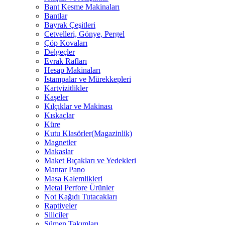
Bant Kesme Makinaları
Bantlar
Bayrak Çeşitleri
Cetvelleri, Gönye, Pergel
Çöp Kovaları
Delgeçler
Evrak Rafları
Hesap Makinaları
Istampalar ve Mürekkepleri
Kartvizitlikler
Kaşeler
Kılçıklar ve Makinası
Kıskaçlar
Küre
Kutu Klasörler(Magazinlik)
Magnetler
Makaslar
Maket Bıçakları ve Yedekleri
Mantar Pano
Masa Kalemlikleri
Metal Perfore Ürünler
Not Kağıdı Tutacakları
Raptiyeler
Siliciler
Sümen Takımları