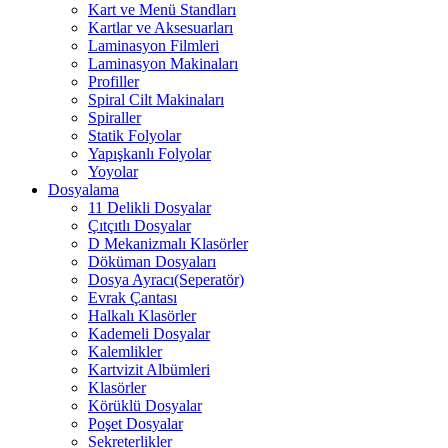
Kart ve Menü Standları
Kartlar ve Aksesuarları
Laminasyon Filmleri
Laminasyon Makinaları
Profiller
Spiral Cilt Makinaları
Spiraller
Statik Folyolar
Yapışkanlı Folyolar
Yoyolar
Dosyalama
11 Delikli Dosyalar
Çıtçıtlı Dosyalar
D Mekanizmalı Klasörler
Döküman Dosyaları
Dosya Ayracı(Seperatör)
Evrak Çantası
Halkalı Klasörler
Kademeli Dosyalar
Kalemlikler
Kartvizit Albümleri
Klasörler
Körüklü Dosyalar
Poşet Dosyalar
Sekreterlikler