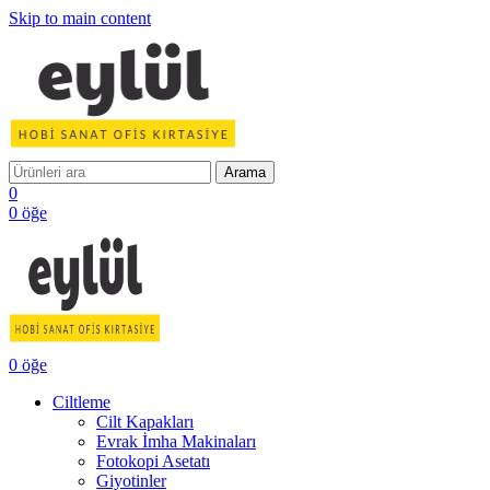
Skip to main content
Arama
0
0
öğe
0
öğe
Ciltleme
Cilt Kapakları
Evrak İmha Makinaları
Fotokopi Asetatı
Giyotinler