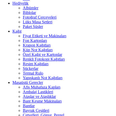
Hediyelik
Albümler
Biblolar
Fotoğraf Çerçeveleri
Lüks Masa Setleri
Paket Süsler
Kağıt
Fiyat Etiketi ve Makinaları
Fon Kartonları
Krapon Kağıtları
Küp Not Kağıtları
Özel Kağıt ve Kartonlar
Renkli Fotokopi Kağıtları
Resim Kağıtları
Stickerlar
Termal Rulo
Yapışkanlı Not Kağıtları
Masaüstü Gereçler
Afiş Muhafaza Kapları
Ambalaj Lastikleri
Ataşlar ve Ataşlıklar
Bant Kesme Makinaları
Bantlar
Bayrak Çeşitleri
Cetvelleri, Gönye, Pergel