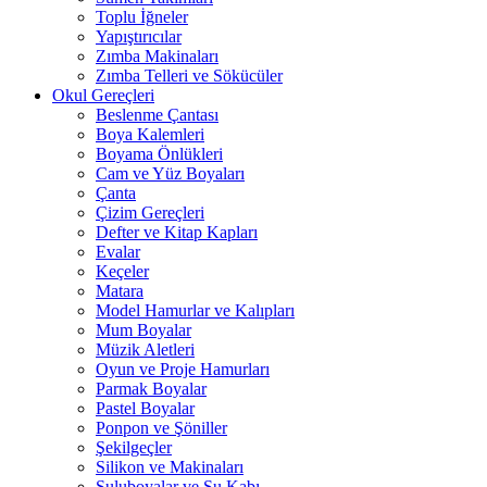
Toplu İğneler
Yapıştırıcılar
Zımba Makinaları
Zımba Telleri ve Sökücüler
Okul Gereçleri
Beslenme Çantası
Boya Kalemleri
Boyama Önlükleri
Cam ve Yüz Boyaları
Çanta
Çizim Gereçleri
Defter ve Kitap Kapları
Evalar
Keçeler
Matara
Model Hamurlar ve Kalıpları
Mum Boyalar
Müzik Aletleri
Oyun ve Proje Hamurları
Parmak Boyalar
Pastel Boyalar
Ponpon ve Şöniller
Şekilgeçler
Silikon ve Makinaları
Suluboyalar ve Su Kabı