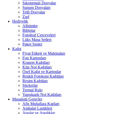
Sıkıştırmalı Dosyalar
Sunum Dosyaları
Telli Dosyalar
Zarf
Hediyelik
Albümler
Biblolar
Fotoğraf Çerçeveleri
Lüks Masa Setleri
Paket Süsler
Kağıt
Fiyat Etiketi ve Makinaları
Fon Kartonları
Krapon Kağıtları
Küp Not Kağıtları
Özel Kağıt ve Kartonlar
Renkli Fotokopi Kağıtları
Resim Kağıtları
Stickerlar
Termal Rulo
Yapışkanlı Not Kağıtları
Masaüstü Gereçler
Afiş Muhafaza Kapları
Ambalaj Lastikleri
Ataşlar ve Ataşlıklar