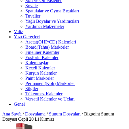
Soft ve Oil Pasteller
Şovale
Spatulalar ve Oyma Bıçakları
Tuvaller
Yağlı Boyalar ve Yardımcıları
Yardımcı Malzemeler
Valiz
Yazı Gereçleri
Asetat(OHP/CD) Kalemleri
Board(Tahta) Markörler
Fineliner Kalemler
Fosforlu Kalemler
Kalemtraşlar
Keçeli Kalemler
Kurşun Kalemler
Paint Markörler
Permanent(Koli) Markörler
Silgiler
Tükenmez Kalemler
Versatil Kalemler ve Uçları
Genel
Ana Sayfa
/
Dosyalama
/
Sunum Dosyaları
/
Bigpoint Sunum
Dosyası Cepli 20 Li Kırmızı