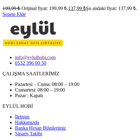
199,99
₺
Orijinal fiyat: 199,99 ₺.
137,99
₺
Şu andaki fiyat: 137,99 ₺.
Sepete Ekle
info@eylulhobi.com
0532 396 00 50
ÇALIŞMA SAATLERİMİZ
Pazartesi – Cuma: 08:00 – 19:00
Cumartesi: 08:00 – 19:00
Pazar : Kapalı
EYLÜL HOBİ
İletişim
Hakkımızda
Banka Hesap Bilgilerimiz
Sipariş Takibi