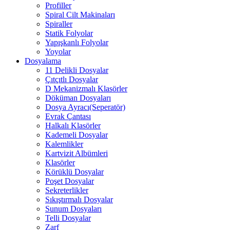
Profiller
Spiral Cilt Makinaları
Spiraller
Statik Folyolar
Yapışkanlı Folyolar
Yoyolar
Dosyalama
11 Delikli Dosyalar
Çıtçıtlı Dosyalar
D Mekanizmalı Klasörler
Döküman Dosyaları
Dosya Ayracı(Seperatör)
Evrak Çantası
Halkalı Klasörler
Kademeli Dosyalar
Kalemlikler
Kartvizit Albümleri
Klasörler
Körüklü Dosyalar
Poşet Dosyalar
Sekreterlikler
Sıkıştırmalı Dosyalar
Sunum Dosyaları
Telli Dosyalar
Zarf