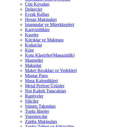
Çöp Kovaları
Delgeçler
Evrak Rafları
Hesap Makinaları
Istampalar ve Mürekkepleri
Kartvizitlikler
Kaşeler
Kılçıklar ve Makinası
Kıskaçlar
Küre
Kutu Klasörler(Magazinlik)
Magnetler
Makaslar
Maket Bıçakları ve Yedekleri
Mantar Pano
Masa Kalemlikleri
Metal Perfore Ürünler
Not Kağıdı Tutacakları
Raptiyeler
Siliciler
Sümen Takımları
Toplu İğneler
Yapıştırıcılar
Zımba Makinaları
Zımba Telleri ve Sökücüler