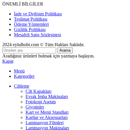
ÖNEMLİ BİLGİLER
İade ve Değişim Politikası
Teslimat Politikası
Ödeme Yöntemleri
Gizlilik Politikası
Mesafeli Satış Sözleşmesi
2024 eylulhobi.com © Tüm Hakları Saklıdır.
Arama
Aradığınız ürünleri bulmak için yazmaya başlayın.
Kapat
Menü
Kategoriler
Ciltleme
Cilt Kapakları
Evrak İmha Makinaları
Fotokopi Asetatı
Giyotinler
Kart ve Menü Standları
Kartlar ve Aksesuarları
Laminasyon Filmleri
Laminasyon Makinaları