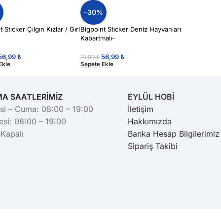
%
-30%
 Stıcker Çılgın Kızlar / Gırl
Bigpoint Stıcker Deniz Hayvanları
Kabartmalı-
56,99
₺
56,99
₺
81,99
₺
Ekle
Sepete Ekle
MA SAATLERİMİZ
EYLÜL HOBİ
si – Cuma: 08:00 – 19:00
İletişim
si: 08:00 – 19:00
Hakkımızda
 Kapalı
Banka Hesap Bilgilerimiz
Sipariş Takibi