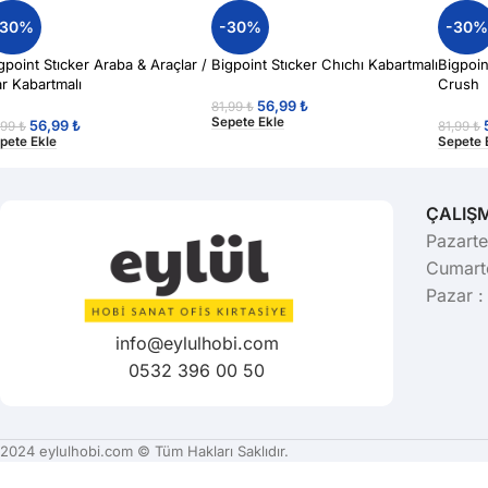
-30%
-30%
-30
gpoint Stıcker Araba & Araçlar /
Bigpoint Stıcker Chıchı Kabartmalı
Bigpoint
r Kabartmalı
Crush
56,99
₺
81,99
₺
Sepete Ekle
56,99
₺
,99
₺
81,99
₺
pete Ekle
Sepete 
ÇALIŞ
Pazarte
Cumarte
Pazar :
info@eylulhobi.com
0532 396 00 50
2024 eylulhobi.com © Tüm Hakları Saklıdır.