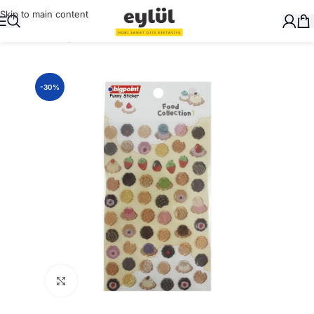
Skip to main content
Ana Sayfa
/
Kağıt
/
Stickerlar
-30%
Büyütmek için tıklayın