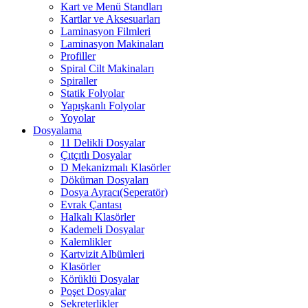
Kart ve Menü Standları
Kartlar ve Aksesuarları
Laminasyon Filmleri
Laminasyon Makinaları
Profiller
Spiral Cilt Makinaları
Spiraller
Statik Folyolar
Yapışkanlı Folyolar
Yoyolar
Dosyalama
11 Delikli Dosyalar
Çıtçıtlı Dosyalar
D Mekanizmalı Klasörler
Döküman Dosyaları
Dosya Ayracı(Seperatör)
Evrak Çantası
Halkalı Klasörler
Kademeli Dosyalar
Kalemlikler
Kartvizit Albümleri
Klasörler
Körüklü Dosyalar
Poşet Dosyalar
Sekreterlikler