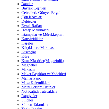
Bantlar
Bayrak Çeşitleri
Cetvelleri, Gönye, Pergel
Çöp Kovaları
Delgeçler
Evrak Rafları
Hesap Makinaları
Istampalar ve Mürekkepleri
Kartvizitlikler
Kaşeler
Kılçıklar ve Makinası
Kıskaçlar
Küre
Kutu Klasörler(Magazinlik)
Magnetler
Makaslar
Maket Bıçakları ve Yedekleri
Mantar Pano
Masa Kalemlikleri
Metal Perfore Ürünler
Not Kağıdı Tutacakları
Raptiyeler
Siliciler
Sümen Takımları
Toplu İğneler