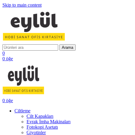
Skip to main content
Arama
0
0
öğe
0
öğe
Ciltleme
Cilt Kapakları
Evrak İmha Makinaları
Fotokopi Asetatı
Giyotinler