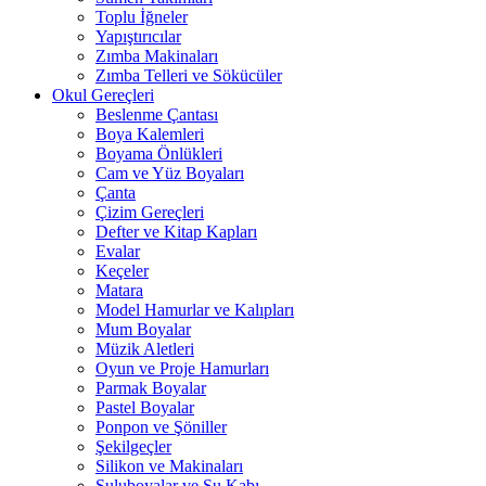
Toplu İğneler
Yapıştırıcılar
Zımba Makinaları
Zımba Telleri ve Sökücüler
Okul Gereçleri
Beslenme Çantası
Boya Kalemleri
Boyama Önlükleri
Cam ve Yüz Boyaları
Çanta
Çizim Gereçleri
Defter ve Kitap Kapları
Evalar
Keçeler
Matara
Model Hamurlar ve Kalıpları
Mum Boyalar
Müzik Aletleri
Oyun ve Proje Hamurları
Parmak Boyalar
Pastel Boyalar
Ponpon ve Şöniller
Şekilgeçler
Silikon ve Makinaları
Suluboyalar ve Su Kabı