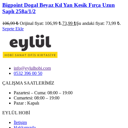
Bigpoint Dogal Beyaz Kıl Yan Kesik Fırça Uzun
Saplı 258a/1/2
106,99
₺
Orijinal fiyat: 106,99 ₺.
73,99
₺
Şu andaki fiyat: 73,99 ₺.
Sepete Ekle
info@eylulhobi.com
0532 396 00 50
ÇALIŞMA SAATLERİMİZ
Pazartesi – Cuma: 08:00 – 19:00
Cumartesi: 08:00 – 19:00
Pazar : Kapalı
EYLÜL HOBİ
İletişim
Hakkımızda