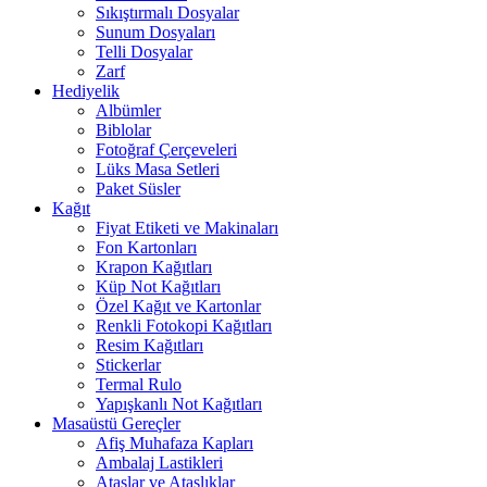
Sıkıştırmalı Dosyalar
Sunum Dosyaları
Telli Dosyalar
Zarf
Hediyelik
Albümler
Biblolar
Fotoğraf Çerçeveleri
Lüks Masa Setleri
Paket Süsler
Kağıt
Fiyat Etiketi ve Makinaları
Fon Kartonları
Krapon Kağıtları
Küp Not Kağıtları
Özel Kağıt ve Kartonlar
Renkli Fotokopi Kağıtları
Resim Kağıtları
Stickerlar
Termal Rulo
Yapışkanlı Not Kağıtları
Masaüstü Gereçler
Afiş Muhafaza Kapları
Ambalaj Lastikleri
Ataşlar ve Ataşlıklar