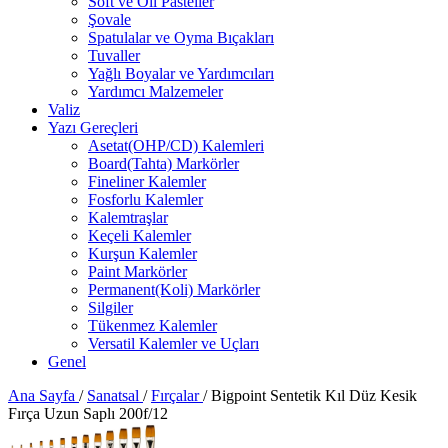
Soft ve Oil Pasteller
Şovale
Spatulalar ve Oyma Bıçakları
Tuvaller
Yağlı Boyalar ve Yardımcıları
Yardımcı Malzemeler
Valiz
Yazı Gereçleri
Asetat(OHP/CD) Kalemleri
Board(Tahta) Markörler
Fineliner Kalemler
Fosforlu Kalemler
Kalemtraşlar
Keçeli Kalemler
Kurşun Kalemler
Paint Markörler
Permanent(Koli) Markörler
Silgiler
Tükenmez Kalemler
Versatil Kalemler ve Uçları
Genel
Ana Sayfa
/
Sanatsal
/
Fırçalar
/
Bigpoint Sentetik Kıl Düz Kesik
Fırça Uzun Saplı 200f/12