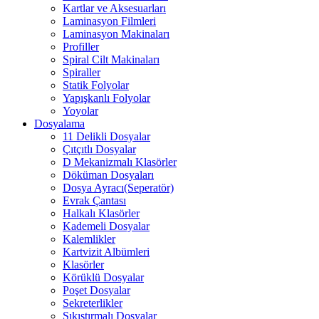
Kartlar ve Aksesuarları
Laminasyon Filmleri
Laminasyon Makinaları
Profiller
Spiral Cilt Makinaları
Spiraller
Statik Folyolar
Yapışkanlı Folyolar
Yoyolar
Dosyalama
11 Delikli Dosyalar
Çıtçıtlı Dosyalar
D Mekanizmalı Klasörler
Döküman Dosyaları
Dosya Ayracı(Seperatör)
Evrak Çantası
Halkalı Klasörler
Kademeli Dosyalar
Kalemlikler
Kartvizit Albümleri
Klasörler
Körüklü Dosyalar
Poşet Dosyalar
Sekreterlikler
Sıkıştırmalı Dosyalar