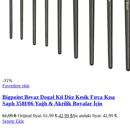
-31%
Favorilere ekle
Bigpoint Beyaz Dogal Kıl Düz Kesik Fırça Kısa
Saplı 358f/06 Yağlı & Akrilik Boyalar İçin
61,99
₺
Orijinal fiyat: 61,99 ₺.
42,99
₺
Şu andaki fiyat: 42,99 ₺.
Sepete Ekle