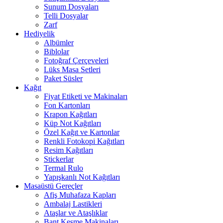
Sunum Dosyaları
Telli Dosyalar
Zarf
Hediyelik
Albümler
Biblolar
Fotoğraf Çerçeveleri
Lüks Masa Setleri
Paket Süsler
Kağıt
Fiyat Etiketi ve Makinaları
Fon Kartonları
Krapon Kağıtları
Küp Not Kağıtları
Özel Kağıt ve Kartonlar
Renkli Fotokopi Kağıtları
Resim Kağıtları
Stickerlar
Termal Rulo
Yapışkanlı Not Kağıtları
Masaüstü Gereçler
Afiş Muhafaza Kapları
Ambalaj Lastikleri
Ataşlar ve Ataşlıklar
Bant Kesme Makinaları