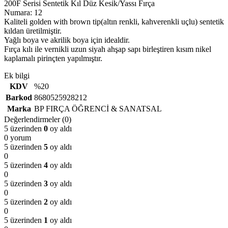
200F Serisi Sentetik Kıl Düz Kesik/Yassı Fırça
Numara: 12
Kaliteli golden with brown tip(altın renkli, kahverenkli uçlu) sentetik
kıldan üretilmiştir.
Yağlı boya ve akrilik boya için idealdir.
Fırça kılı ile vernikli uzun siyah ahşap sapı birleştiren kısım nikel
kaplamalı pirinçten yapılmıştır.
Ek bilgi
KDV
%20
Barkod
8680525928212
Marka
BP FIRÇA ÖĞRENCİ & SANATSAL
Değerlendirmeler (0)
5 üzerinden
0
oy aldı
0 yorum
5 üzerinden
5
oy aldı
0
5 üzerinden
4
oy aldı
0
5 üzerinden
3
oy aldı
0
5 üzerinden
2
oy aldı
0
5 üzerinden
1
oy aldı