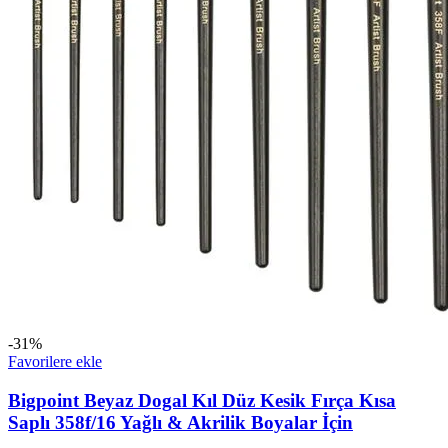
-31%
Favorilere ekle
Bigpoint Beyaz Dogal Kıl Düz Kesik Fırça Kısa
Saplı 358f/16 Yağlı & Akrilik Boyalar İçin