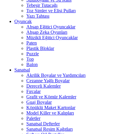
Tebeşir Tutacağı
Toz Simler ve Elişi Pulları
Yazı Tahtası
Oyuncak
Ahşap Eğitici Oyuncaklar
Ahşap Zeka Oyunları
Müzikli Eğitici Oyuncaklar
Paten
Plastik Bloklar
Puzzle
Top
Balon
Sanatsal
Akrilik Boyalar ve Yardımcıları
Cezanne Yağlı Boyalar
Dereceli Kalemler
Fırçalar
Grafit ve Kömür Kalemler
Guaj Boyalar
Köpüklü Maket Kartonlar
Model Killer ve Kalıpları
Paletler
Sanatsal Defterler
Sanatsal Resim Kağıtları