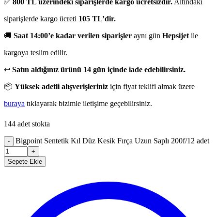
✅
800 TL üzerindeki siparişlerde kargo ücretsizdir.
Altındaki
siparişlerde kargo ücreti
105 TL’dir.
🚚
Saat 14:00’e kadar verilen siparişler
aynı gün
Hepsijet
ile
kargoya teslim edilir.
↩️
Satın aldığınız ürünü 14 gün içinde iade edebilirsiniz.
📦
Yüksek adetli alışverişleriniz
için fiyat teklifi almak üzere
buraya
tıklayarak bizimle iletişime geçebilirsiniz.
144 adet stokta
Bigpoint Sentetik Kıl Düz Kesik Fırça Uzun Saplı 200f/12 adet
-
+
Sepete Ekle