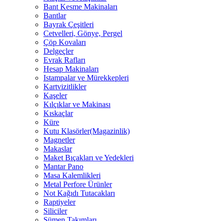
Bant Kesme Makinaları
Bantlar
Bayrak Çeşitleri
Cetvelleri, Gönye, Pergel
Çöp Kovaları
Delgeçler
Evrak Rafları
Hesap Makinaları
Istampalar ve Mürekkepleri
Kartvizitlikler
Kaşeler
Kılçıklar ve Makinası
Kıskaçlar
Küre
Kutu Klasörler(Magazinlik)
Magnetler
Makaslar
Maket Bıçakları ve Yedekleri
Mantar Pano
Masa Kalemlikleri
Metal Perfore Ürünler
Not Kağıdı Tutacakları
Raptiyeler
Siliciler
Sümen Takımları